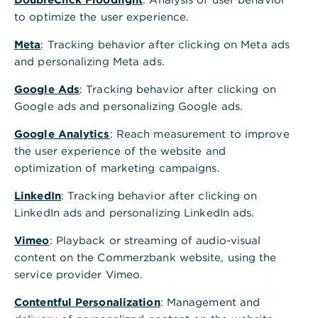
to optimize the user experience.
Was steht dahinter?
Wo kommen sie her?
Meta
: Tracking behavior after clicking on Meta ads
and personalizing Meta ads.
Die Sustainable Development Goals (SDGs) der
Google Ads
: Tracking behavior after clicking on
Vereinten Nationen sollen eine nachhaltige
Google ads and personalizing Google ads.
Entwicklung unter ökonomischen, sozialen und
ökologischen Gesichtspunkten sichern. Die 17 Ziele
Google Analytics
: Reach measurement to improve
mit insgesamt 169 Unterzielen behandeln
the user experience of the website and
Wirtschaftswachstum, Disparitäten im
optimization of marketing campaigns.
Lebensstandard und Chancengleichheit,
nachhaltige Nutzung von natürlichen Ressourcen
LinkedIn
: Tracking behavior after clicking on
und Menschenrechte.
LinkedIn ads and personalizing LinkedIn ads.
Vimeo
: Playback or streaming of audio-visual
content on the Commerzbank website, using the
service provider Vimeo.
Contentful Personalization
: Management and
Beitrag der Commerzbank