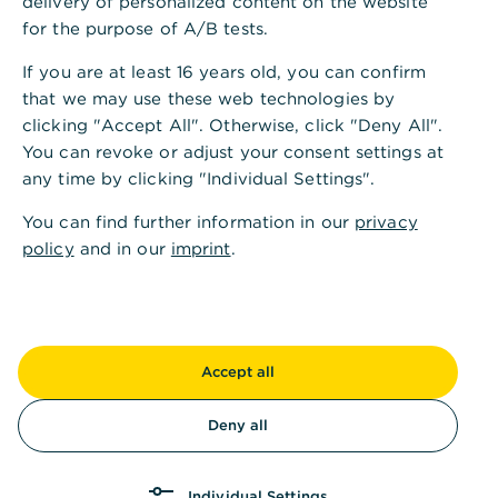
delivery of personalized content on the website
for the purpose of A/B tests.
zu den SDGs
If you are at least 16 years old, you can confirm
that we may use these web technologies by
clicking "Accept All". Otherwise, click "Deny All".
You can revoke or adjust your consent settings at
any time by clicking "Individual Settings".
You can find further information in our
privacy
policy
and in our
imprint
.
Auch die Commerzbank steht in der
Accept all
Verantwortung, einen Beitrag zu den SDGs zu
leisten. Wir haben insbesondere die Ziele in den
Deny all
Fokus unserer Bemühungen genommen, bei denen
wir durch unser Geschäftsmodell den größten
Individual Settings