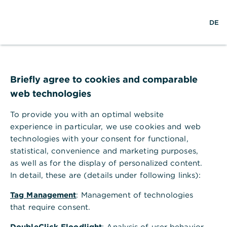
S
L
M
DE
u
o
e
c
g
n
h
i
ü
e
n
ö
Sustainable
f
f
Briefly agree to cookies and comparable
Development Goals
n
web technologies
e
n
Transformation unserer Welt: Als Teil der
To provide you with an optimal website
Gesellschaft leistet die Commerzbank ihren
experience in particular, we use cookies and web
Beitrag zur Erreichung der Agenda 2030
technologies with your consent for functional,
für nachhaltige Entwicklung
statistical, convenience and marketing purposes,
as well as for the display of personalized content.
In detail, these are (details under following links):
Tag Management
: Management of technologies
Hintergrund der Sustainable
that require consent.
Development Goals
DoubleClick Floodlight
: Analysis of user behavior