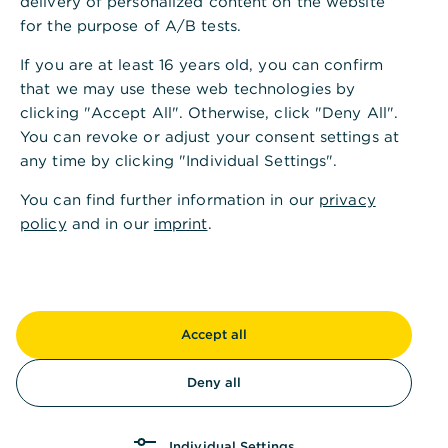
delivery of personalized content on the website
und Biodiversität ab, die für uns an Bedeutung
for the purpose of A/B tests.
gewinnen. Der Nachhaltigkeitsbeirat gibt Impulse
If you are at least 16 years old, you can confirm
für die Weiterentwicklung und Umsetzung unserer
that we may use these web technologies by
Nachhaltigkeitsstrategie.
clicking "Accept All". Otherwise, click "Deny All".
You can revoke or adjust your consent settings at
any time by clicking "Individual Settings".
You can find further information in our
privacy
Unsere Mitglieder
policy
and in our
imprint
.
Politik, Wissenschaft, Gesellschaft, NGOs und
Mittelstand - für jeden Bereich haben wir eine
Expertin beziehungsweise einen Experten im
Accept all
Beirat. Dies ermöglicht eine umfassende Sicht auf
Umwelt-, Sozial- und Governance-Aspekte.
Deny all
Individual Settings