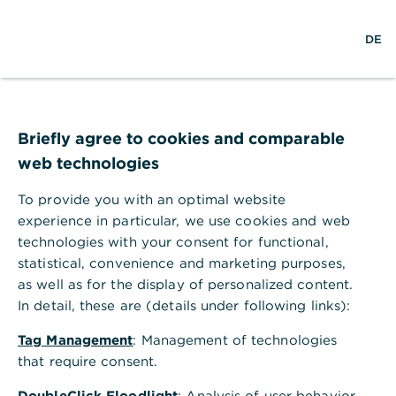
S
L
M
DE
u
o
e
c
g
n
h
i
ü
e
n
ö
Commerzbank-
f
f
Briefly agree to cookies and comparable
Nachhaltigkeits­beirat
n
web technologies
e
n
Für den konstruktiven und kritischen Blick
To provide you with an optimal website
von außen
experience in particular, we use cookies and web
technologies with your consent for functional,
statistical, convenience and marketing purposes,
as well as for the display of personalized content.
Konstruktiver
In detail, these are (details under following links):
Expertendialog
Tag Management
: Management of technologies
that require consent.
DoubleClick Floodlight
: Analysis of user behavior