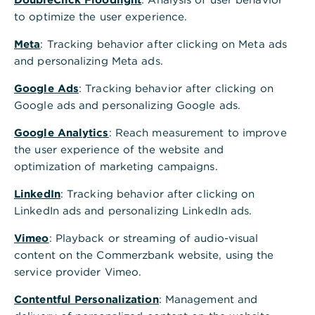
to optimize the user experience.
Meta
: Tracking behavior after clicking on Meta ads
and personalizing Meta ads.
Google Ads
: Tracking behavior after clicking on
Google ads and personalizing Google ads.
Google Analytics
: Reach measurement to improve
the user experience of the website and
2022 haben wir einen externen
optimization of marketing campaigns.
Nachhaltigkeitsbeirat unter der Schirmherrschaft
LinkedIn
des Vorstandsvorsitzenden gegründet. Damit
: Tracking behavior after clicking on
LinkedIn ads and personalizing LinkedIn ads.
wollen wir einen konstruktiv-kritischen Dialog mit
unseren Stakeholdern sicherstellen. Der Beirat
Vimeo
: Playback or streaming of audio-visual
setzt sich zusammen aus fünf Expertinnen und
content on the Commerzbank website, using the
Experten der Bereiche Politik, Wissenschaft,
service provider Vimeo.
Gesellschaft, NGOs und dem Mittelstand. Sie
vertreten ein breites inhaltliches Spektrum. Dieses
Contentful Personalization
: Management and
deckt unter anderem Themen wie Finanzbildung