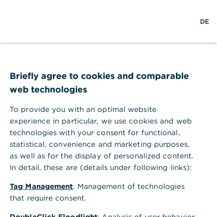
S
L
M
DE
u
o
e
c
g
n
h
i
ü
e
n
ö
Impact Banking
f
f
Briefly agree to cookies and comparable
n
web technologies
Mithilfe von Impact Banking leisten wir und
e
n
unsere Kundschaft einen Beitrag zur
To provide you with an optimal website
Transformation in eine nachhaltige
experience in particular, we use cookies and web
Wirtschaft
technologies with your consent for functional,
statistical, convenience and marketing purposes,
as well as for the display of personalized content.
In detail, these are (details under following links):
Was bedeutet Impact
Tag Management
: Management of technologies
Banking? Eine Definition.
that require consent.
DoubleClick Floodlight
: Analysis of user behavior