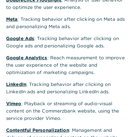
„Impact Banking“ zielt darauf ab, nachhaltige
to optimize the user experience.
Projekte zu fördern. Mit unserem Engagement
Meta
: Tracking behavior after clicking on Meta ads
wollen wir diejenigen Unternehmen und
and personalizing Meta ads.
Organisationen unterstützen, die einen
größtmöglichen positiven Einfluss auf unsere
Google Ads
: Tracking behavior after clicking on
Umwelt generieren. Eine weitere Dimension ist das
Google ads and personalizing Google ads.
„Social Impact Banking“: die Unterstützung von
Organisationen und Projekten, die einen positiven
Google Analytics
: Reach measurement to improve
Einfluss auf soziale Aspekte haben. Darüber hinaus
the user experience of the website and
möchten wir unsere Kundschaft dazu ermutigen,
optimization of marketing campaigns.
durch gezielte Investments, den Wandel aktiv
LinkedIn
: Tracking behavior after clicking on
mitzugestalten und so die Bildung im Bereich
LinkedIn ads and personalizing LinkedIn ads.
Finanzen zu erweitern. So können auch Sie mithilfe
von „Impact Investing“ am Geschehen teilnehmen.
Vimeo
: Playback or streaming of audio-visual
content on the Commerzbank website, using the
service provider Vimeo.
Contentful Personalization
: Management and