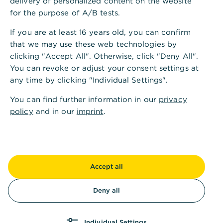
delivery of personalized content on the website
Welche Rolle spielt die
for the purpose of A/B tests.
Commerzbank beim Impact
If you are at least 16 years old, you can confirm
Banking?
that we may use these web technologies by
clicking "Accept All". Otherwise, click "Deny All".
You can revoke or adjust your consent settings at
any time by clicking "Individual Settings".
You can find further information in our
privacy
policy
and in our
imprint
.
Accept all
Als eine der größten Universalbanken in
Deny all
Deutschland spielen wir als Kapitalgeber eine
Schlüsselrolle in der nachhaltigen Transformation
Individual Settings