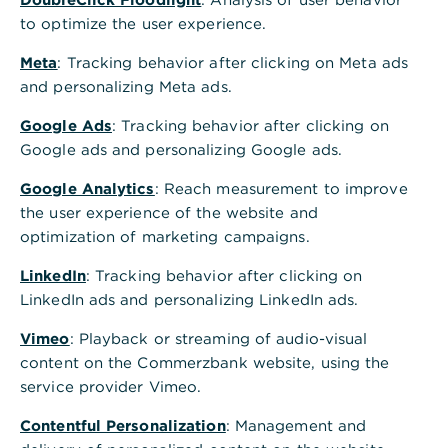
freiwilligen Einsatz unserer Mitarbeitenden.
to optimize the user experience.
Meta
: Tracking behavior after clicking on Meta ads
and personalizing Meta ads.
Google Ads
: Tracking behavior after clicking on
Unser Engagement
Google ads and personalizing Google ads.
,
Business@School
Google Analytics
: Reach measurement to improve
the user experience of the website and
Schüler*innen Lust auf Wirtschaftsthemen machen,
optimization of marketing campaigns.
darum geht es bei der Bildungsinitiative
„business@school" der Unternehmensberatung The
LinkedIn
: Tracking behavior after clicking on
Boston Consulting Group.
LinkedIn ads and personalizing LinkedIn ads.
Die Commerzbank unterstützt die Bildungsinitiative
Vimeo
: Playback or streaming of audio-visual
seit dem Jahr 2010: Derzeit sind über 30
content on the Commerzbank website, using the
Commerzbanker*innen bundesweit als
service provider Vimeo.
ehrenamtliche Schulbetreuer*innen aktiv. Ihre Rolle
ist nicht die einer Lehrerin oder eines Lehrers,
Contentful Personalization
: Management and
sondern die als Expert*in und Coach*in. Sie