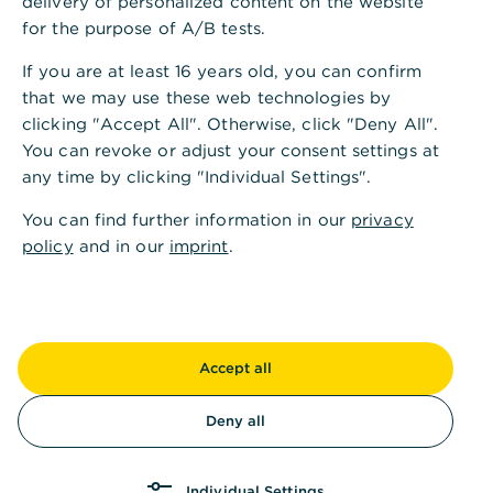
delivery of personalized content on the website
unterstützen die Schüler*innen mit ihrem
for the purpose of A/B tests.
Fachwissen und helfen ihnen mit praktischen Tipps
If you are at least 16 years old, you can confirm
aus dem Arbeitsalltag.
that we may use these web technologies by
clicking "Accept All". Otherwise, click "Deny All".
Mehr erfahren
You can revoke or adjust your consent settings at
any time by clicking "Individual Settings".
Unser Engagement
You can find further information in our
,
privacy
Stifterverband für die Deutsche
policy
and in our
imprint
.
Wissenschaft e.V.
Der Stifterverband für die Deutsche Wissenschaft –
zu dessen Gründungsmitgliedern die Commerzbank
gehört – ist eine Gemeinschaftsinitiative von rund
Accept all
3.500 Unternehmen, Stiftungen,
Wirtschaftsorganisationen, Verbänden und
Deny all
Privatpersonen. Sie berät, vernetzt und fördert
ganzheitlich in den Bereichen Bildung,
Individual Settings