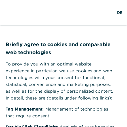
S
L
M
DE
u
o
e
c
g
n
h
i
ü
e
n
ö
Bildungsförderung
f
f
Briefly agree to cookies and comparable
n
Soziales Engagement der Commerzbank
web technologies
e
n
To provide you with an optimal website
experience in particular, we use cookies and web
Chancen verbessern
technologies with your consent for functional,
statistical, convenience and marketing purposes,
Bildung ist ein Schlüssel zu gesellschaftlicher
as well as for the display of personalized content.
Teilhabe. Doch nach wie vor sind Bildungschancen
In detail, these are (details under following links):
ungleich verteilt. Mit unserem Engagement wollen
wir einen langfristigen sozialen und ökologischen
Tag Management
: Management of technologies
Nutzen schaffen. Das unterstützen wir mit unserer
that require consent.
Fachkompetenz, Sachleistungen und dem
DoubleClick Floodlight
: Analysis of user behavior