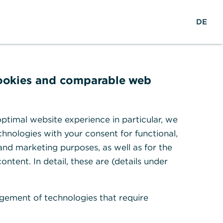
Karriere
EN
Suche
Login
DE
ings
cookies and comparable web
ung noch
ptimal website experience in particular, we
hnologies with your consent for functional,
 and marketing purposes, as well as for the
ontent. In detail, these are (details under
gement of technologies that require