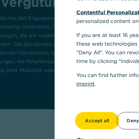
 Vergütungssystems
Contentful Personaliza
chte das Engagement ihrer Mitarbeitenden auch übe
personalized content on
chhaltig honorieren. Daher bieten wir ihnen umfangre
If you are at least 16 y
stungen, die wir regelmäßig überprüfen, auf ihre Bedürf
these web technologies b
tern. Die Bandbreite ist groß: Absicherungsangebote, 
"Deny All". You can revo
tenden fokussieren, spezielle Mitarbeitendenkondition
time by clicking "Individ
ngen, die Mitarbeitende dabei unterstützen, ihr Beruf
ng ihrer Mobilität oder auch Gutscheine für private Ev
You can find further inf
imprint
.
Accept all
Deny 