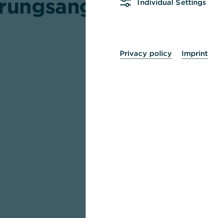
rungsangebote
Individual Settings
Altersvorsorge
Privacy policy
Imprint
Damit unsere Mitarbeitenden ihr
optimal und frühzeitig planen kö
Commerzbank verschiedene Baus
betrieblichen Altersvorsorge.
Basis ist die Grundversorgung, d
aufbaut: die automatische Absi
BVV und die Leistungen aus der 
Bank. Der Versicherungsverein 
kurz BVV, sorgt für eine umfasse
Invaliden- und Hinterbliebenenv