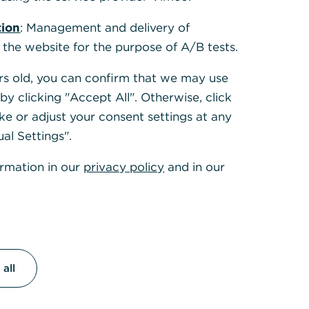
tion
: Management and delivery of
r die
 the website for the purpose of A/B tests.
iche
ears old, you can confirm that we may use
nisse
y clicking "Accept All". Otherwise, click
die die
ke or adjust your consent settings at any
en für
ual Settings".
sleben gut zu
ents und
ormation in our
privacy policy
and in our
all