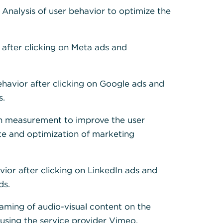
: Analysis of user behavior to optimize the
cherungen,
 after clicking on Meta ads and
 IT-Leasing –
traktive
ch, beruflich
ehavior after clicking on Google ads and
szudrücken.
s.
h measurement to improve the user
te and optimization of marketing
vior after clicking on LinkedIn ads and
ds.
tandteil
eaming of audio-visual content on the
sing the service provider Vimeo.