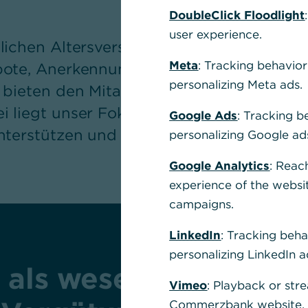
DoubleClick Floodlight
user experience.
lichen Altersversorgung über Risikoabsi
Meta
: Tracking behavior
ote, Anerkennungsleistungen bis hin zum
personalizing Meta ads.
 bieten den Mitarbeitenden zahlreiche at
 liegt unser Fokus darauf, diese persönli
Google Ads
: Tracking b
unterstützen und unsere Anerkennung au
personalizing Google ad
Google Analytics
: Reac
experience of the websi
campaigns.
LinkedIn
: Tracking beha
personalizing LinkedIn a
 als wesentlicher Bes
Vimeo
: Playback or str
Commerzbank website, u