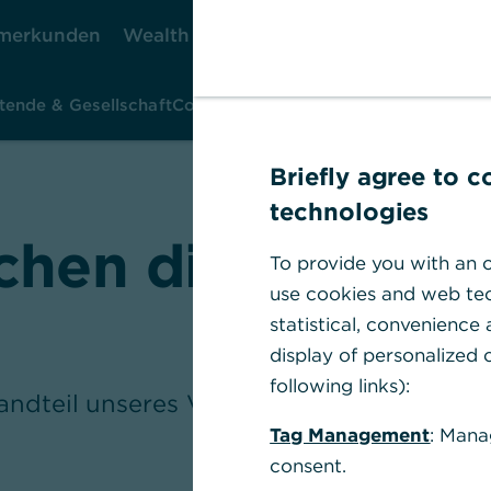
merkunden
Wealth Management
Firmenkunden
tende & Gesellschaft
Corporate Governance
Berichte & Rat
Briefly agree to 
technologies
chen die Vergüt
To provide you with an o
use cookies and web tec
statistical, convenience
display of personalized c
following links):
tandteil unseres Vergütungssystems
Tag Management
: Mana
consent.