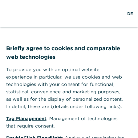
S
L
M
DE
u
o
e
c
g
n
h
i
ü
e
n
ö
ESG-Rahmenwerk der
f
f
Briefly agree to cookies and comparable
Commerzbank
n
web technologies
e
n
In unserem ESG-Rahmenwerk legen wir alle
To provide you with an optimal website
wesentlichen Bausteine der
experience in particular, we use cookies and web
Nachhaltigkeitsstrategie und insbesondere
technologies with your consent for functional,
unseren Klimatransitionsplan offen. Damit
statistical, convenience and marketing purposes,
as well as for the display of personalized content.
machen wir Nachhaltigkeit zu einer
In detail, these are (details under following links):
zentralen Steuerungsgröße.
Tag Management
: Management of technologies
that require consent.
DoubleClick Floodlight
: Analysis of user behavior