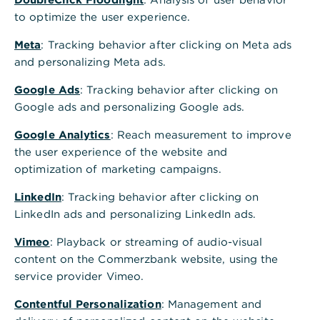
Verantwortung leben,
to optimize the user experience.
nachhaltig wachsen
Meta
: Tracking behavior after clicking on Meta ads
and personalizing Meta ads.
Bereits seit 2020 ist Nachhaltigkeit fester
Bestandteil unserer Unternehmensstrategie.
In
Google Ads
: Tracking behavior after clicking on
diesem Zusammenhang verstehen wir
Google ads and personalizing Google ads.
Verantwortung als eine zentrale Leitlinie, die
Google Analytics
: Reach measurement to improve
unseren ganzheitlichen Ansatz für Environment,
the user experience of the website and
Social und Governance (ESG) unterstreicht.
Kern
optimization of marketing campaigns.
unserer Nachhaltigkeitsstrategie ist die
Verpflichtung, Net-Zero-Bank zu werden. Das
LinkedIn
: Tracking behavior after clicking on
bedeutet, unsere Emissionen von Treibhausgasen
LinkedIn ads and personalizing LinkedIn ads.
auf Netto-Null zu senken.
Darüber hinaus setzen
Vimeo
: Playback or streaming of audio-visual
wir uns ambitionierte Ziele über alle ESG-
content on the Commerzbank website, using the
Dimensionen. Denn Nachhaltigkeit bezieht sich
service provider Vimeo.
nicht nur auf den Klimawandel – wir stehen
genauso für soziales Engagement und eine
Contentful Personalization
: Management and
verantwortungsvolle Unternehmensführung ein.