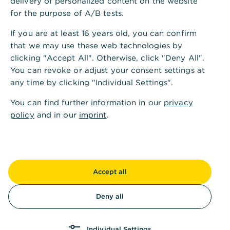
delivery of personalized content on the website
for the purpose of A/B tests.
ESG-Rahmenwerk downloaden
If you are at least 16 years old, you can confirm
that we may use these web technologies by
Unsere Nachhaltigkeitsstrategie
clicking "Accept All". Otherwise, click "Deny All".
You can revoke or adjust your consent settings at
any time by clicking "Individual Settings".
You can find further information in our
privacy
policy
and in our
imprint
.
„Unser ESG-Rahmenwerk bietet
Stakeholdern größtmögliche Transparenz
über unser Verständnis von
Nachhaltigkeit. Wir etablieren einen
Accept all
bankweiten Standard zur Steuerung aller
relevanten Produkte, Prozesse und
Deny all
Aktivitäten der Commerzbank.“
Individual Settings