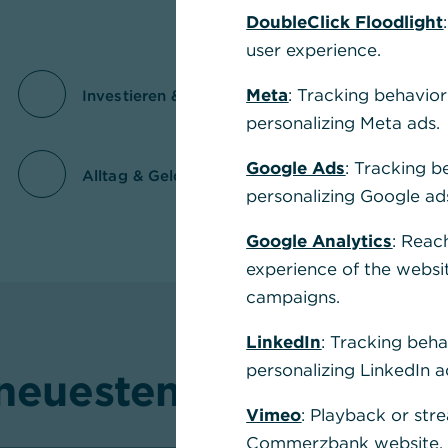
DoubleClick Floodlight
user experience.
Meta
: Tracking behavior
Investieren & Vermögensaufbau
F
personalizing Meta ads.
Google Ads
: Tracking b
Alltag & Geld
Me
personalizing Google ad
Google Analytics
: Reac
experience of the websi
campaigns.
LinkedIn
: Tracking beha
personalizing LinkedIn a
neuesten Newsletter-
Vimeo
: Playback or str
Commerzbank website, u