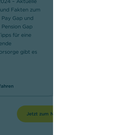
2024 – Aktuelle
 und Fakten zum
30.05.2023 – Die Zinsen
 Pay Gap und
steigen weiter. Erfahren
 Pension Gap
Sie, welche Folgen die
ipps für eine
aktuelle Zinserhöhung der
ende
Notenbank für
orsorge gibt es
Verbraucher und Sparer
hat und wie die
Zinsprognose aussieht.
fahren
Mehr erfahren
Jetzt zum Newsletter anmelden