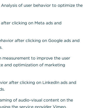
: Analysis of user behavior to optimize the
 after clicking on Meta ads and
AQ
ehavior after clicking on Google ads and
hr Wissen
s.
h measurement to improve the user
te and optimization of marketing
vior after clicking on LinkedIn ads and
ds.
Beiträge
eaming of audio-visual content on the
sing the service provider Vimeo.