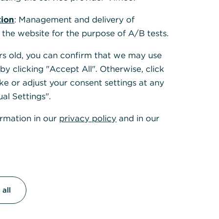
Was Sparer von der
tion
: Management and delivery of
Gen Z lernen
 the website for the purpose of A/B tests.
können
ears old, you can confirm that we may use
y clicking "Accept All". Otherwise, click
11.05.2026 – Neue
ke or adjust your consent settings at any
Commerzbank-Studie mit
ual Settings".
überraschendem
Ergebnis: Junge Menschen
ormation in our
privacy policy
and in our
sparen smarter als ältere.
Drei Tipps, wie auch Sie
mehr aus Ihrem Geld
machen können.
all