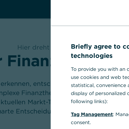
Briefly agree to 
Hier dreht sich alles ums Geld
r Finanz-Newslet
technologies
To provide you with an o
use cookies and web tec
 erkennen, entscheiden: Im InfoPoint erkl
statistical, convenience
plexe Finanzthemen einfach und verstän
display of personalized c
ktuellen Markt-Trends und liefern praktis
following links):
arte Entscheidungen in Ihrem Finanzallt
Tag Management
: Mana
consent.