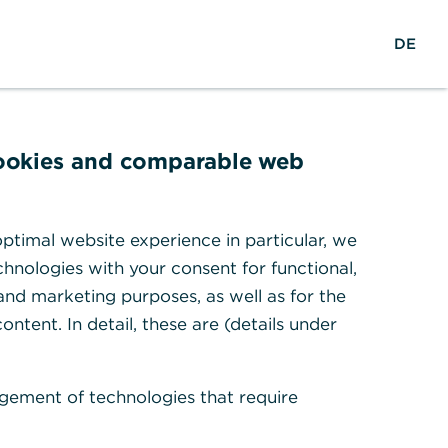
S
M
L
DE
u
e
o
c
n
g
h
ü
i
e
ö
n
f
cookies and comparable web
f
ter
n
e
ptimal website experience in particular, we
n
hnologies with your consent for functional,
ären unsere
 and marketing purposes, as well as for the
dlich, zeigen
ontent. In detail, these are (details under
che Tipps für
ag.
gement of technologies that require