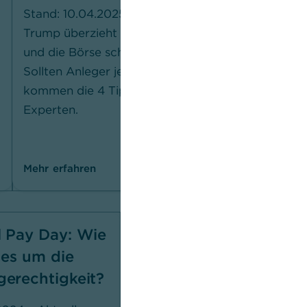
wenig
Stand: 10.04.2025
Trump überzieht die Welt mit Zöllen –
28.12.20
und die Börse schwankt gewaltig.
Verände
Sollten Anleger jetzt handeln? Hier
dürften
kommen die 4 Tipps unserer
Wo das 
Experten.
nicht, e
auf 20
Mehr erfahren
Mehr erf
 Pay Day: Wie
EZB-Zinserhöhung:
 es um die
was die
erechtigkeit?
Entscheidung für
Ihr Geld bedeutet