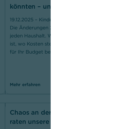
könnten – und wo weniger
Deuts
– und
19.12.2025 – Kindergeld, Rente, Lohn:
Die Änderungen 2026 betreffen fast
18.06.2
jeden Haushalt. Wo mehr Geld drin
Zollstre
ist, wo Kosten steigen – und was das
meisten
für Ihr Budget bedeutet.
ausgese
Verhand
und Tipp
Mehr erfahren
Mehr erf
Chaos an der Börse: Das
Wo Si
raten unsere Experten jetzt
haben