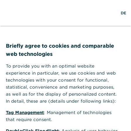
S
M
L
DE
u
e
o
c
n
g
h
ü
i
e
ö
n
Jetzt kaufen, später zahlen
f
,
Buy now, Pay later: 2
f
Briefly agree to cookies and comparable
n
web technologies
Fakten, die uns
e
n
To provide you with an optimal website
nachdenklich machen
experience in particular, we use cookies and web
technologies with your consent for functional,
28.08.2025 – Jetzt kaufen, später zahlen –
statistical, convenience and marketing purposes,
im Netz boomt das Shopping auf Pump.
as well as for the display of personalized content.
Eine gute Entwicklung? 2 Fakten machen
In detail, these are (details under following links):
skeptisch – aber es gibt auch Alternativen.
Tag Management
: Management of technologies
that require consent.
DoubleClick Floodlight
: Analysis of user behavior