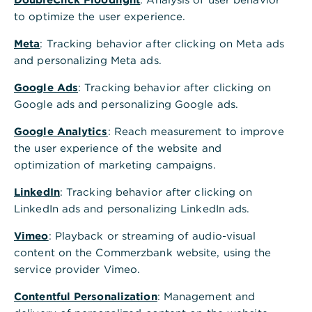
“Rechnung? Zahl ich später!”
to optimize the user experience.
,
Immer mehr Menschen
Meta
: Tracking behavior after clicking on Meta ads
kaufen auf Pump
and personalizing Meta ads.
Google Ads
: Tracking behavior after clicking on
Haben Sie schon einmal etwas gekauft und erst
Google ads and personalizing Google ads.
später dafür bezahlt?
Google Analytics
: Reach measurement to improve
Falls nicht, könnten Sie zu einer schwindenden
the user experience of the website and
Spezies gehören: Denn bereits jetzt nutzt
jeder
optimization of marketing campaigns.
1
vierte Deutsche
die Möglichkeit, erst später für
seine Käufe zu bezahlen – in den jüngeren
LinkedIn
: Tracking behavior after clicking on
Verbrauchergruppen der Millennials und Generation
LinkedIn ads and personalizing LinkedIn ads.
Z sind es sogar noch mehr Menschen. Tendenz:
Vimeo
: Playback or streaming of audio-visual
steigend.
content on the Commerzbank website, using the
“Buy now, Pay later” (kurz “
BNPL
”) lautet die
service provider Vimeo.
neudeutsche Bezeichnung für solche “Einkäufe auf
Contentful Personalization
: Management and
Pump”, die meist im Netz getätigt werden: Immer