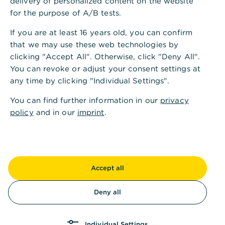
delivery of personalized content on the website
mehr Online-Shops bieten ihren Kunden über
for the purpose of A/B tests.
Dienstleister wie
Klarna
oder
Paypal
verschiedene
Möglichkeiten, ihre Zahlung aufzuschieben – z. B.
If you are at least 16 years old, you can confirm
mit dem Kauf auf Rechnung oder Ratenkrediten,
that we may use these web technologies by
die inzwischen schon für kleine Beträge unter 100€
clicking "Accept All". Otherwise, click "Deny All".
möglich sind.
You can revoke or adjust your consent settings at
any time by clicking "Individual Settings".
Es war also nie einfacher, heute Wünsche zu
erfüllen, die man sich erst morgen leisten kann.
You can find further information in our
privacy
Doch ist das gut?
Tatsächlich gibt es
zwei Fakten
policy
and in our
imprint
.
zu “Buy now, Pay later”, die nachdenklich stimmen
– und Ihnen beim nächsten Rechnungskauf bewusst
sein sollten:
Accept all
Deny all
Fakt 1
,
Viele Shops wollen, dass Sie
Individual Settings