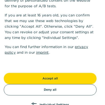
delivery of personalized content on the website
026
n
for the purpose of A/B tests.
27.04.2
Übergewichte
Finanzwerte
Neutral
026
n
If you are at least 16 years old, you can confirm
that we may use these web technologies by
23.04.2
Untergewic
Basiskonsumgüter
Neutral
clicking "Accept All". Otherwise, click "Deny All".
026
hten
You can revoke or adjust your consent settings at
Informationstechnolo
23.04.2
Übergewic
any time by clicking "Individual Settings".
Neutral
gie
026
hten
You can find further information in our
privacy
Zur Übersicht aller Branchen- und Länderstrategien für Aktien
policy
and in our
imprint
.
Aktuelle Änderungen unserer Fonds-
Einschätzungen
Accept all
Name
Datum
Altes Votum
Neues Votu
Deny all
06.08.20
DWS Top Dividende
Verkauf
Kauf
26
Individual Settings