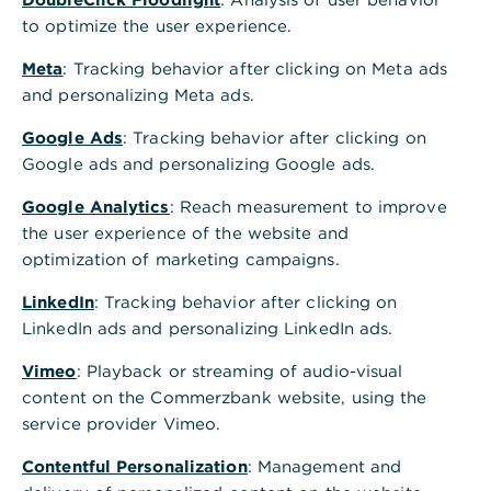
026
to optimize the user experience.
30.07.2
RENK
Starker Kauf
Halten
Meta
: Tracking behavior after clicking on Meta ads
026
and personalizing Meta ads.
Casella Waste
30.07.2
Kauf
Systems
026
Google Ads
: Tracking behavior after clicking on
Google ads and personalizing Google ads.
Zur Übersicht aller Aktieneinschätzungen
Google Analytics
: Reach measurement to improve
the user experience of the website and
optimization of marketing campaigns.
Aktuelle Änderungen der Branchen-
LinkedIn
: Tracking behavior after clicking on
und Länderstrategien
LinkedIn ads and personalizing LinkedIn ads.
Hier erfahren Sie stets aktuell geänderte Aktienstrategien für Branchen
& Länder.
Vimeo
: Playback or streaming of audio-visual
content on the Commerzbank website, using the
Neues
Name
Datum
Altes Votum
service provider Vimeo.
Votum
Contentful Personalization
: Management and
18.06.2
Übergewichte
Energie
Neutral