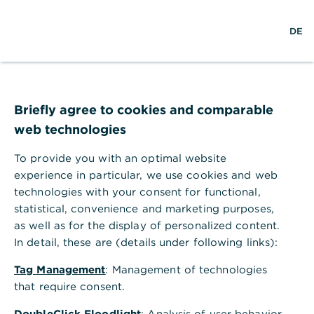
×
S
L
M
Commerzbank Banking
Anzeigen
DE
u
o
e
Commerzbank AG
Gratis - Google Play Store
c
g
n
h
i
ü
Aktuelle Votenänderungen
e
n
ö
f
f
Hier finden Sie unsere aktuellen Einschätzungsänderungen zu
Briefly agree to cookies and comparable
n
Aktien, Fonds/ETFs, strukturierten Produkten, Anleihen und
web technologies
e
Währungen.
n
To provide you with an optimal website
Aktuelle Änderungen unserer
experience in particular, we use cookies and web
technologies with your consent for functional,
Einschätzungen zu Aktien
statistical, convenience and marketing purposes,
as well as for the display of personalized content.
Neues
Name
Datum
Altes Votum
Votum
In detail, these are (details under following links):
07.08.2
Tag Management
: Management of technologies
Bayer
Halten
Kauf
026
that require consent.
04.08.2
Beiersdorf
Kauf
Halten
DoubleClick Floodlight
: Analysis of user behavior