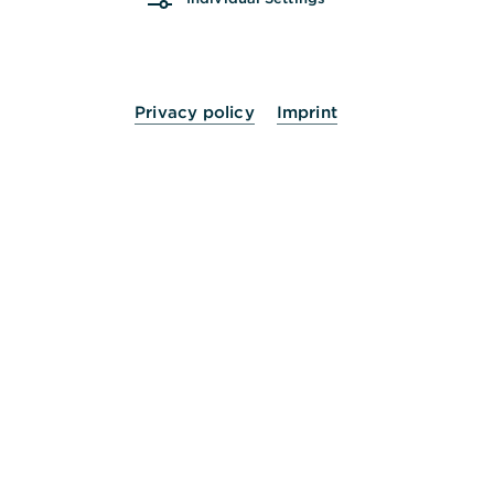
Privacy policy
Imprint
Sie werden Miteigentümer
Mit Aktien werden Sie Miteigentümer eines
Unternehmens – inklusive Stimmrecht, dessen
Gewicht von der Anzahl Ihrer Aktien abhängt.