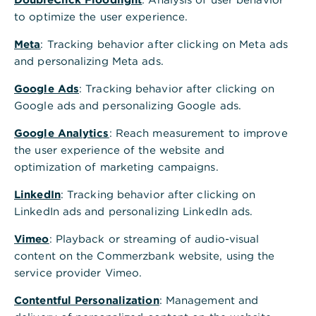
,
Aktien kaufen: gezielt
to optimize the user experience.
Chancen nutzen
Meta
: Tracking behavior after clicking on Meta ads
and personalizing Meta ads.
Investieren Sie direkt in Unternehmen und
nutzen Sie deren Wachstum für Ihre
Google Ads
: Tracking behavior after clicking on
Geldanlage. Kaufen Sie Aktien einzeln
Google ads and personalizing Google ads.
oder steigen Sie automatisiert per
Google Analytics
: Reach measurement to improve
Sparplan ab 25 Euro monatlich in die Börse
the user experience of the website and
ein.
optimization of marketing campaigns.
LinkedIn
: Tracking behavior after clicking on
Profitieren Sie von Kurs-Chancen und
LinkedIn ads and personalizing LinkedIn ads.
Dividenden-Ausschüttung
Vimeo
: Playback or streaming of audio-visual
Handeln Sie Aktien online, per App und
content on the Commerzbank website, using the
weltweit an führenden Börsen
service provider Vimeo.
Starten Sie einfach mit einem Sparplan schon
Contentful Personalization
: Management and
ab 25 Euro monatlich