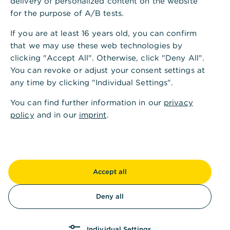
delivery of personalized content on the website
for the purpose of A/B tests.
Jetzt kaufen
If you are at least 16 years old, you can confirm
that we may use these web technologies by
clicking "Accept All". Otherwise, click "Deny All".
You can revoke or adjust your consent settings at
Auf einen Blick
any time by clicking "Individual Settings".
,
Warum Aktien für viele
You can find further information in our
privacy
Anleger interessant sind
policy
and in our
imprint
.
Als Aktionär können Sie mehrfach profitieren: durch
mögliche Kurssteigerungen – etwa infolge guter
Geschäftsentwicklung, Rückkäufe oder
Übernahmen – sowie durch Dividenden. Weitere
Accept all
Eigenschaften von Aktien im Überblick:
Deny all
Individual Settings