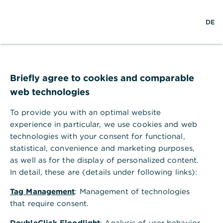
S
M
L
DE
u
e
o
c
n
g
h
ü
i
e
ö
n
f
f
Briefly agree to cookies and comparable
n
web technologies
e
n
To provide you with an optimal website
experience in particular, we use cookies and web
technologies with your consent for functional,
statistical, convenience and marketing purposes,
as well as for the display of personalized content.
In detail, these are (details under following links):
Tag Management
: Management of technologies
that require consent.
Von Unternehmensanteilen profitieren
DoubleClick Floodlight
: Analysis of user behavior