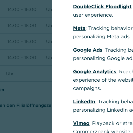
DoubleClick Floodlight
14:00 - 16:00
Uhr
user experience.
14:00 - 18:00
Uhr
Meta
: Tracking behavior
personalizing Meta ads.
14:00 - 16:00
Uhr
Fili
Google Ads
: Tracking b
Hier k
14:00 - 18:00
Uhr
personalizing Google ad
Ihrem
Google Analytics
: Reac
und P
Uhr
experience of the websi
campaigns.
en
S
LinkedIn
: Tracking beha
en den Filialöffnungszeiten
personalizing LinkedIn a
Vimeo
: Playback or str
Commerzbank website, u