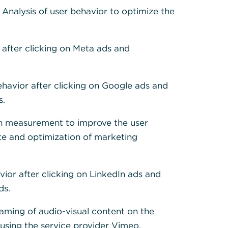
: Analysis of user behavior to optimize the
 after clicking on Meta ads and
alsuche
ehavior after clicking on Google ads and
önnen Sie alle Standorte in
s.
 Umkreis, sowie nach Stadt
h measurement to improve the user
LZ suchen.
te and optimization of marketing
tandort suchen
vior after clicking on LinkedIn ads and
ds.
eaming of audio-visual content on the
sing the service provider Vimeo.