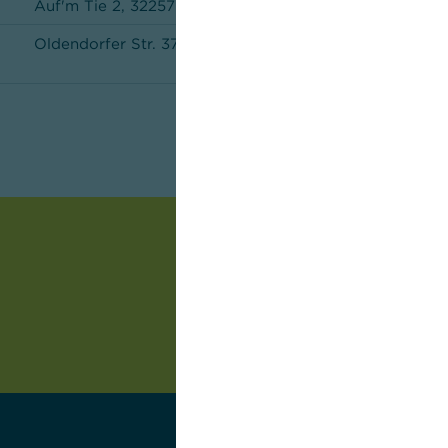
Auf'm Tie 2, 32257 Bünde
Oldendorfer Str. 37 - 39, 49324 Melle
Rosental 19, 32756 Detmold
Klingelbrink 20, 33378 Rheda-Wiedenbrück
Rathausplatz 14, 33098 Paderborn
Münster Str. 3, 48231 Warendorf
Großer Domhof 8, 32423 Minden
Marktstr. 22, 59555 Lippstadt
Möserstr. 12, 49074 Osnabrück