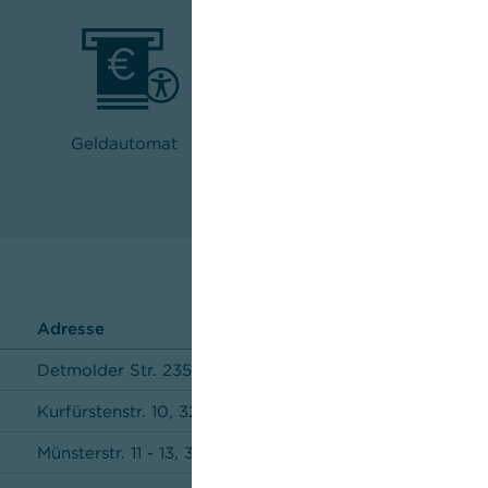
Geldautomat
Schließfächer für Kunden
Adresse
Detmolder Str. 235, 33605 Bielefeld
Kurfürstenstr. 10, 32052 Herford
Münsterstr. 11 - 13, 33330 Gütersloh