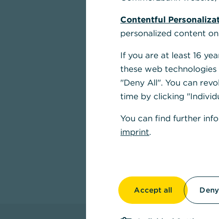
Contentful Personaliza
personalized content on
If you are at least 16 y
these web technologies b
"Deny All". You can revo
Com
time by clicking "Individ
You can find further inf
In we
eröff
imprint
.
Wechs
J
Accept all
Deny 