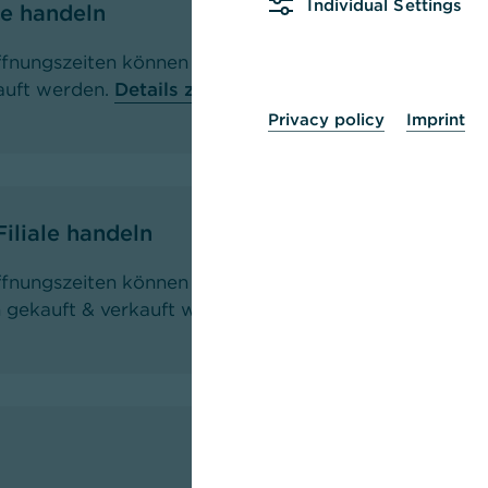
Individual Settings
ale handeln
fnungszeiten können Gold-/Silberbarren & Goldmünze
auft werden.
Details zum Service Edelmetallankauf
.
Privacy policy
Imprint
iliale handeln
fnungszeiten können gängige Fremdwährungen wie U
 gekauft & verkauft werden.
Details zum Service Fr