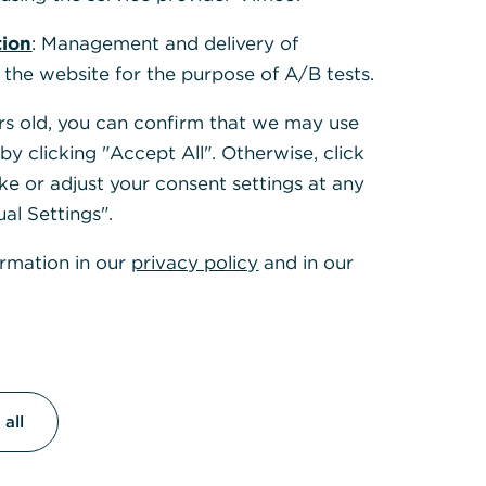
tion
: Management and delivery of
 the website for the purpose of A/B tests.
ears old, you can confirm that we may use
y clicking "Accept All". Otherwise, click
ke or adjust your consent settings at any
merzbank GiroKonto
ual Settings".
ormation in our
privacy policy
and in our
nigen Minuten online
nen. Komfortabler
elservice.
etzt Konto eröffnen
all