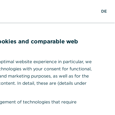
M
Suche
Login
DE
e
n
ü
ö
f
cookies and comparable web
dresse
f
rzbank AG
n
0 Hamm
e
ptimal website experience in particular, we
lle Standorte A-Z
n
hnologies with your consent for functional,
e
 and marketing purposes, as well as for the
ontent. In detail, these are (details under
en
gement of technologies that require