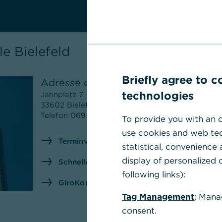
e Bielefeld
Briefly agree to 
Adresse der Filiale
Posta
Comme
technologies
Jahnplatz 7
5906
33602
Bielefeld
Telefon
069 5 8000 8000
To provide you with an o
A
use cookies and web tec
Terminvereinbarung - wir freuen uns auf Si
statistical, convenience
display of personalized c
Schnelle Antwort auf häufig gestellte Frag
following links):
GiroKonto mit bis zu 150€ Prämie eröffnen
Tag Management
: Mana
consent.
Nächste Woche