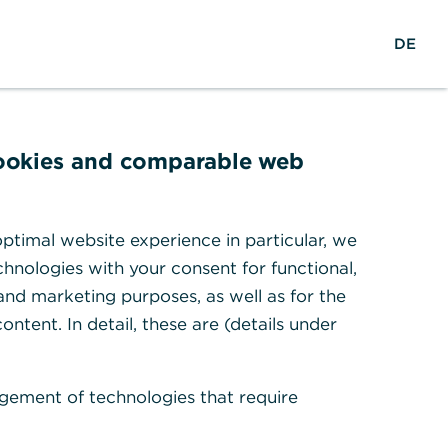
S
M
L
DE
u
e
o
c
n
g
h
ü
i
e
ö
n
f
cookies and comparable web
f
n
e
ptimal website experience in particular, we
n
hnologies with your consent for functional,
 and marketing purposes, as well as for the
ontent. In detail, these are (details under
gement of technologies that require