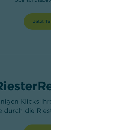
Überschussbeteiligung.
Jetzt Termin vereinbaren
RiesterRenten-Rechne
igen Klicks Ihre staatliche Förderung u
e durch die Riester-Rente erwarten könn