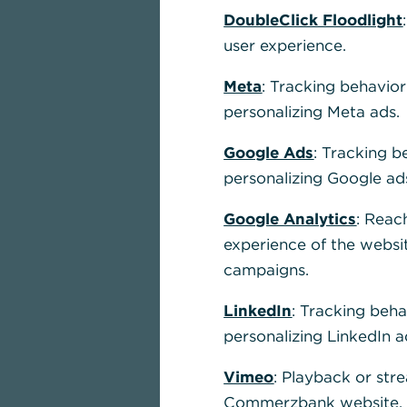
DoubleClick Floodlight
user experience.
Meta
: Tracking behavior
personalizing Meta ads.
Google Ads
: Tracking b
personalizing Google ad
Google Analytics
: Reac
experience of the websi
campaigns.
LinkedIn
: Tracking beha
personalizing LinkedIn a
Vimeo
: Playback or str
Commerzbank website, u