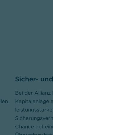
Sicher- und chancenorientiert
Lebe
Bei der Allianz RiesterRente erfolgt die
Die Al
ilen
Kapitalanlage ausschließlich im
ein L
leistungsstarken Allianz
Rente
Sicherungsvermögen, und Sie haben die
die bi
Chance auf eine attraktive
die s