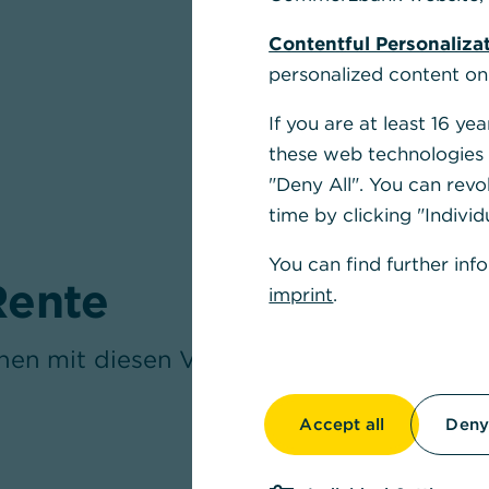
Contentful Personaliza
personalized content on
If you are at least 16 y
these web technologies b
"Deny All". You can revo
time by clicking "Individ
You can find further inf
Rente
imprint
.
en mit diesen Vorteilen.
Accept all
Deny 