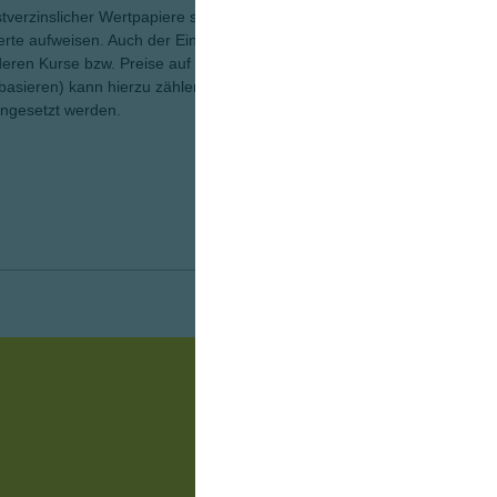
verzinslicher Wertpapiere sein, die eine ähnliche
Perfo
ge Ve
te aufweisen. Auch der Einsatz derivativer
 deren Kurse bzw. Preise auf einem oder mehreren
Laufe
sieren) kann hierzu zählen. Derivative Finanzinstrumente
1
Wird 
ingesetzt werden.
verei
2
Koste
Fonds
werd