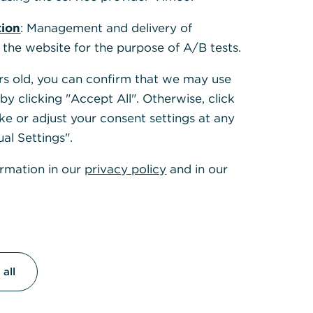
9.878,2
23 - 05.08.24
6,12
8
tion
: Management and delivery of
10.365,
24 - 05.08.25
4,93
02
 the website for the purpose of A/B tests.
10.517,
25 - 05.08.26
1,47
24
ears old, you can confirm that we may use
g der Anlage werden Transaktionskosten von
y clicking "Accept All". Otherwise, click
 berücksichtigt.
ke or adjust your consent settings at any
ielrechnung für die Entwicklung einer Anlage von
0 Euro am 05.08.2021.
ual Settings".
 zur bisherigen Wertentwicklung erlauben keine
ormation in our
privacy policy
and in our
iche Prognose für die Zukunft.
Quelle: FactSet
len und Fakten
mdaten
all
gesellschaft
BlackRock
typ
Rentenfonds