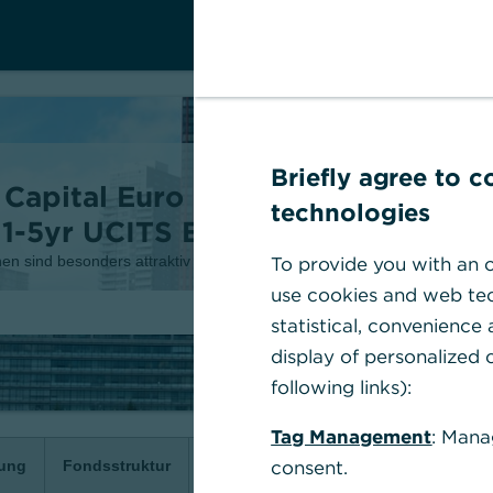
Briefly agree to 
 Capital Euro
technologies
1-5yr UCITS ETF
To provide you with an o
n sind besonders attraktiv
use cookies and web tec
statistical, convenience
display of personalized c
following links):
Tag Management
: Mana
consent.
zung
Fondsstruktur
Fakten
Kosten
Chancen & Ri