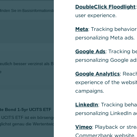
DoubleClick Floodlight
nden Sie im Basisinformationsblatt (gesetzliche Pflichtinformation).
user experience.
Wer
Meta
: Tracking behavior
Aktionen
personalizing Meta ads.
Google Ads
: Tracking b
personalizing Google ad
utlich besser verzinst als Bundesanleihen
e
Google Analytics
: Reac
experience of the websi
campaigns.
Perfo
LinkedIn
: Tracking beha
Tag de
ate Bond 1-5yr UCITS ETF
personalizing LinkedIn a
 UCITS ETF ist ein börsengehandelter Indexfonds
05.08.
lichst genau die Wertentwicklung vom Barclays Euro
Vimeo
: Playback or str
05.08.
Commerzbank website, u