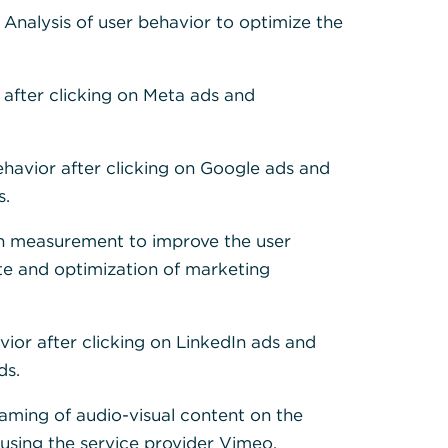
: Analysis of user behavior to optimize the
tentwicklung 5 Jahre
 after clicking on Meta ads and
ISHARES EUR CORP BOND 1-5YR UCITS ETF EU
105,93
ehavior after clicking on Google ads and
s.
h measurement to improve the user
te and optimization of marketing
05.08.2026 08:00
2
Anlage
rmance per 05.08.2026
in %
in EUR
vior after clicking on LinkedIn ads and
10.000,
1
r Anlage
0,00
00
ds.
9.452,4
21 - 05.08.22
-5,48
6
eaming of audio-visual content on the
9.308,8
22 - 05.08.23
-1,52
3
sing the service provider Vimeo.