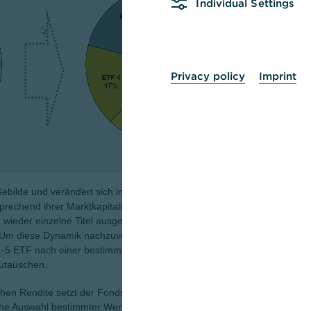
Individual Settings
Anlag
Manag
Währ
Repli
Privacy policy
Imprint
Ertra
WKN
ISIN
Produ
Sparpl
VL-fäh
Gebilde und verändert sich im Detail. So bleibt die
rechend ihrer Marktkapitalisierung und Entwicklung nicht
Kost
ieder einzelne Titel ausgetauscht. Die einen verlassen
Ertrag
m diese Dynamik nachzuvollziehen, gilt es beim iShares
orient
1-5 ETF nach einer bestimmten Zeit die Gewichtungen
Ausga
utauschen.
Trans
(gem
chen Rendite setzt der Fonds Optimierungstechniken ein.
Preis-
eichni
che Auswahl bestimmter Wertpapiere, aus denen sich der