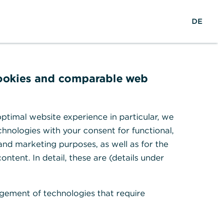
M
Suche
Login
DE
e
n
ü
ö
f
cookies and comparable web
f
n
e
ptimal website experience in particular, we
n
hnologies with your consent for functional,
 and marketing purposes, as well as for the
ontent. In detail, these are (details under
gement of technologies that require
siken
Downloads