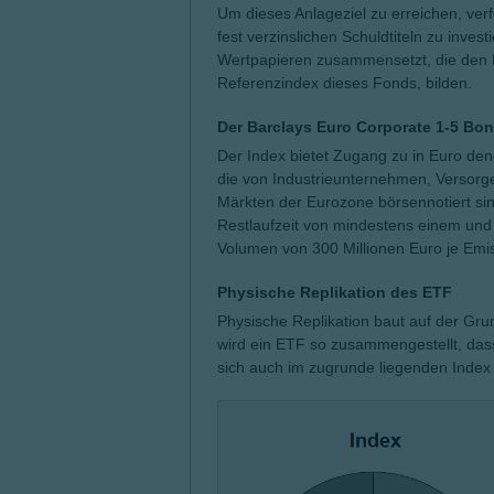
Um dieses Anlageziel zu erreichen, verfo
fest verzinslichen Schuldtiteln zu inves
Wertpapieren zusammensetzt, die den B
Referenzindex dieses Fonds, bilden.
Der Barclays Euro Corporate 1-5 Bo
Der Index bietet Zugang zu in Euro de
die von Industrieunternehmen, Versorg
Märkten der Eurozone börsennotiert sin
Restlaufzeit von mindestens einem un
Volumen von 300 Millionen Euro je Emis
Physische Replikation des ETF
Physische Replikation baut auf der Gr
wird ein ETF so zusammengestellt, dass e
sich auch im zugrunde liegenden Index 