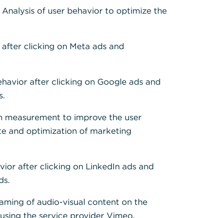
: Analysis of user behavior to optimize the
 after clicking on Meta ads and
alsuche
ehavior after clicking on Google ads and
önnen Sie alle Standorte in
s.
 Umkreis, sowie nach Stadt
h measurement to improve the user
LZ suchen.
te and optimization of marketing
tandort suchen
vior after clicking on LinkedIn ads and
ds.
eaming of audio-visual content on the
sing the service provider Vimeo.