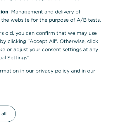
tion
: Management and delivery of
 the website for the purpose of A/B tests.
ears old, you can confirm that we may use
y clicking "Accept All". Otherwise, click
ke or adjust your consent settings at any
merzbank GiroKonto
ual Settings".
ormation in our
privacy policy
and in our
nigen Minuten online
nen. Komfortabler
elservice.
etzt Konto eröffnen
all