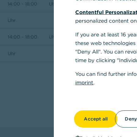
14:00 - 18:00
Uhr
Contentful Personaliza
Uhr
personalized content on
If you are at least 16 y
14:00 - 18:00
Uhr
these web technologies b
"Deny All". You can revo
Uhr
Com
time by clicking "Individ
You can find further inf
In we
eröff
imprint
.
Wechs
J
Accept all
Deny 