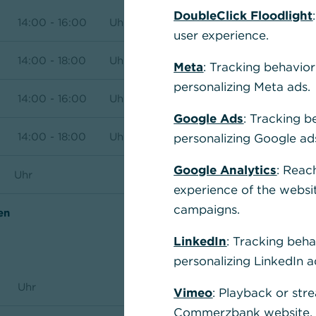
DoubleClick Floodlight
14:00 - 16:00
Uhr
user experience.
14:00 - 18:00
Uhr
Meta
: Tracking behavior
personalizing Meta ads.
14:00 - 16:00
Uhr
Fili
Google Ads
: Tracking b
Hier k
14:00 - 18:00
Uhr
personalizing Google ad
Ihrem
Google Analytics
: Reac
und P
Uhr
experience of the websi
campaigns.
en
S
LinkedIn
: Tracking beha
personalizing LinkedIn a
Uhr
Vimeo
: Playback or str
Commerzbank website, u