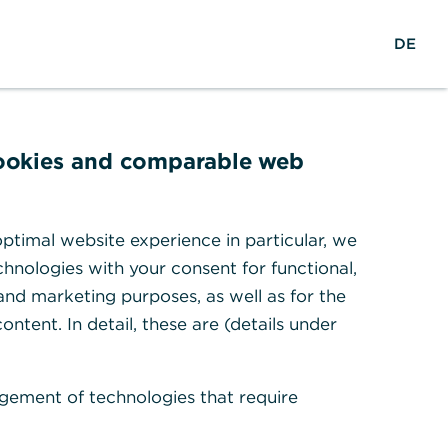
M
Suche
Login
DE
e
n
ü
ö
f
cookies and comparable web
dresse
f
rzbank AG
n
 Dortmund
e
ptimal website experience in particular, we
lle Standorte A-Z
n
hnologies with your consent for functional,
e
 and marketing purposes, as well as for the
ontent. In detail, these are (details under
en
gement of technologies that require