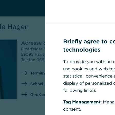
le Hagen
Briefly agree to 
Adresse der Filiale
Posta
Comme
technologies
Elberfelder Str. 47
44401
58095
Hagen
Telefon
069 5 8000 8000
To provide you with an o
A
use cookies and web tec
Terminvereinbarung - wir freuen uns auf Si
statistical, convenience
display of personalized c
Schnelle Antwort auf häufig gestellte Frag
following links):
GiroKonto mit bis zu 150€ Prämie eröffnen
Tag Management
: Mana
consent.
Nächste Woche