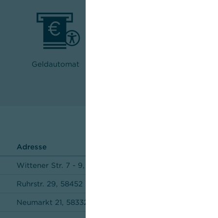
Geldautomat
Schließfächer für Kunden
Adresse
Wittener Str. 7 - 9, 58285 Gevelsberg
Ruhrstr. 29, 58452 Witten
Neumarkt 21, 58332 Schwelm