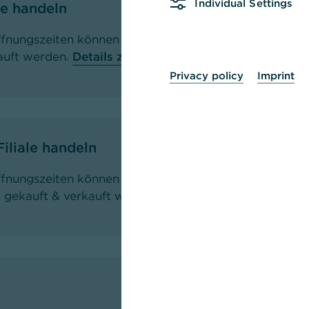
Individual Settings
ale handeln
fnungszeiten können Gold-/Silberbarren & Goldmünze
auft werden.
Details zum Service Edelmetallankauf
.
Privacy policy
Imprint
iliale handeln
fnungszeiten können gängige Fremdwährungen wie U
 gekauft & verkauft werden.
Details zum Service Fr