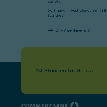
Iserlohn
Dortmund - Westfalendamm (SB
Standort)
Dortmund
Alle Standorte A-Z
Lüdenscheid
Wuppertal-Barmen
Bochum
Wuppertal
24 Stunden für Sie da.
Unna
Herne
Remscheid
Herne-Wanne
Lünen