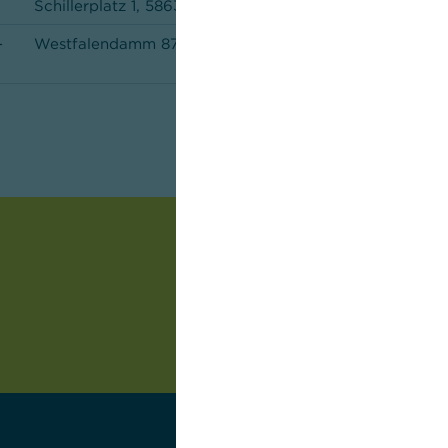
Schillerplatz 1, 58636 Iserlohn
-
Westfalendamm 87, 44141 Dortmund
Hansaplatz 2, 44137 Dortmund
Rathausplatz 3 - 7, 58507 Lüdenscheid
Fischertal 4, 42287 Wuppertal
Husemannplatz 3 - 4, 44787 Bochum
Neumarkt 9, 42103 Wuppertal
Bahnhofstr. 33, 59423 Unna
Heinrichstr. 8, 44623 Herne
Konrad-Adenauer-Str. 1, 42853 Remscheid
Gerichtsstr. 4, 44649 Herne
Lange Str. 1, 44532 Lünen