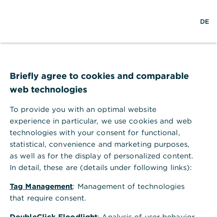
S
M
L
DE
u
e
o
c
n
g
h
ü
i
e
ö
n
Wie Sie mit
f
f
Briefly agree to cookies and comparable
Risikostreuung Rendite
n
web technologies
e
sichern
n
To provide you with an optimal website
experience in particular, we use cookies and web
03.04.2023 – Erfahren Sie, wie Sie Ihre
technologies with your consent for functional,
Geldanlage erfolgreich und mit minimalem
statistical, convenience and marketing purposes,
Risiko planen.
as well as for the display of personalized content.
In detail, these are (details under following links):
Tag Management
: Management of technologies
Rendite und Risiko im
that require consent.
DoubleClick Floodlight
: Analysis of user behavior