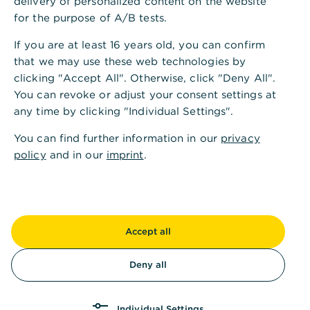
delivery of personalized content on the website
for the purpose of A/B tests.
Jetzt herunterladen
,
Kostenloses E-Book:
If you are at least 16 years old, you can confirm
that we may use these web technologies by
Vermögensaufbau in 5
clicking "Accept All". Otherwise, click "Deny All".
Schritten
You can revoke or adjust your consent settings at
any time by clicking "Individual Settings".
Endlich verständlich:
Dieser Leitfaden nimmt
You can find further information in our
privacy
Sie an die Hand und begleitet Sie Schritt für
policy
and in our
imprint
.
Schritt durch den Vermögensaufbau.
ETFs, Fonds, Aktien?
Wir helfen Ihnen, die
Börse zu verstehen und herauszufinden, was zu
Ihnen passt.
Accept all
Mit Tipps vom Profi:
Das E-Book enthält
Deny all
exklusive Tipps von Commerzbank Finanz-
Experte Jan Schneider.
Individual Settings