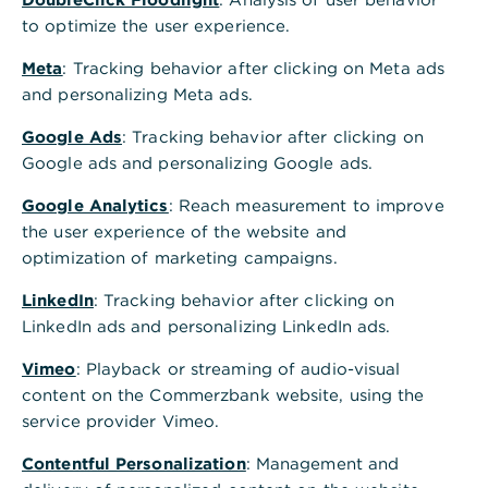
Vermögensaufbau
to optimize the user experience.
Die Bereitschaft zum Risiko bei Anlagen ist breit
Meta
: Tracking behavior after clicking on Meta ads
gefächert. Viele Anlegerinnen und Anleger
and personalizing Meta ads.
wünschen sich eine starke Rendite ihrer
Google Ads
: Tracking behavior after clicking on
Wertpapiere und möchten dabei nur ein klar
Google ads and personalizing Google ads.
kalkulierbares Risiko eingehen. Für andere bilden
dagegen häufige Investitionen in Wertpapiere wie
Google Analytics
: Reach measurement to improve
Aktien oder Investmentfonds den Mittelpunkt für
the user experience of the website and
Ihre Anlagen. Die Erfahrungen aus der
optimization of marketing campaigns.
Vergangenheit haben gezeigt: Unabhängig davon,
welchem Anlegertyp Sie entsprechen:
LinkedIn
: Tracking behavior after clicking on
Risikostreuung ist bei jeder Geldanlage das A und
LinkedIn ads and personalizing LinkedIn ads.
O. Deshalb zeigt dieser Ratgeber, was Sie bei einer
Vimeo
: Playback or streaming of audio-visual
optimalen Risikostreuung beachten müssen und
content on the Commerzbank website, using the
darüber hinaus welche Anlagenziele es gibt.
service provider Vimeo.
Contentful Personalization
: Management and