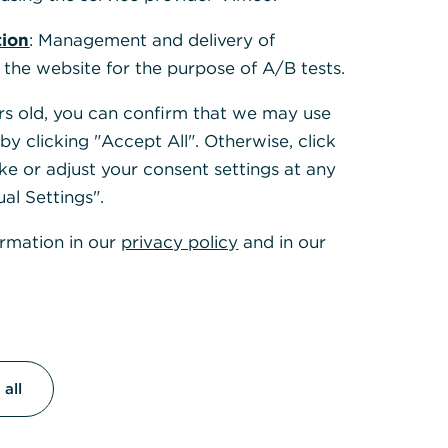
tion
: Management and delivery of
videnden,
 the website for the purpose of A/B tests.
n für
olgreich
ears old, you can confirm that we may use
y clicking "Accept All". Otherwise, click
ke or adjust your consent settings at any
ual Settings".
ormation in our
privacy policy
and in our
E-Book:
all
fbau in