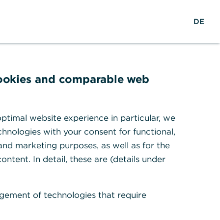
S
M
L
DE
u
e
o
c
n
g
h
ü
i
e
ö
n
f
fach erklärt
cookies and comparable web
f
n
e
ursgewinne zu setzen, sondern
ptimal website experience in particular, we
n
hnologies with your consent for functional,
an regelmäßige
 and marketing purposes, as well as for the
ontent. In detail, these are (details under
gement of technologies that require