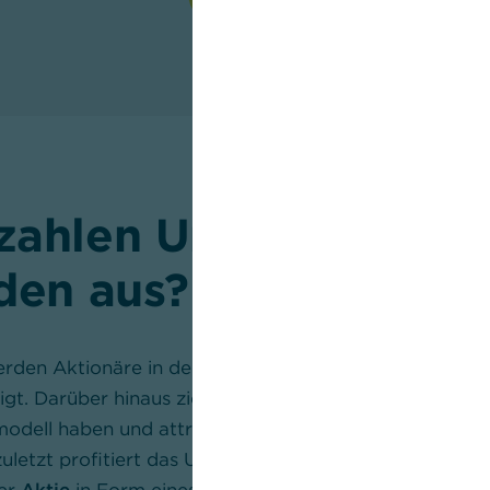
zahlen Unternehmen
den aus?
rden Aktionäre in der Regel am geschäftlichen Erfolg
gt. Darüber hinaus ziehen Unternehmen, die ein langfr
modell haben und attraktive Dividenden zahlen, wiede
 zuletzt profitiert das Unternehmen von einer zunehm