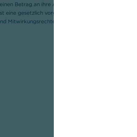
inen Betrag an ihre Anteilseigner auszuschütten. Die
t eine gesetzlich vorgeschriebene Versammlung für A
 und Mitwirkungsrechte ausüben können.
Nach Ablauf eines Geschäftsjahr
Vorstand einer Aktiengesellschaf
die Zahlung einer Dividende sow
Dividendenzahlung vor. In der Re
Dividende abhängig vom Unter
beträgt meist um die 50% davon
jährlich stattfinden Hauptversa
gesetzlich vorgeschriebenen Ve
Aktionäre, auf der sie ihre Stim
Mitwirkungsrechte ausüben könn
Aktionäre über den Vorschlag ab