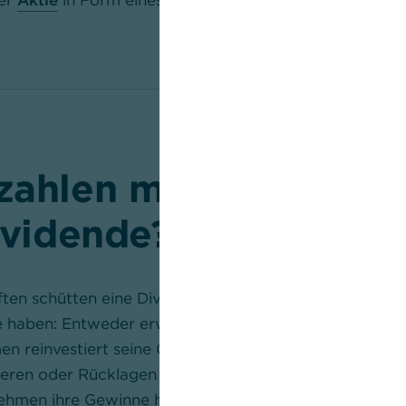
ner
Aktie
in Form eines steigenden Aktienkurses.
zahlen manche Unte
ividende?
aften schütten eine Dividende aus. Diese Entscheidung
 haben: Entweder erwirtschaftet ein Unternehmen ke
 reinvestiert seine Gewinne, um das Eigenkapital zu 
eren oder Rücklagen zu bilden. Vor allem in Wachst
nehmen ihre Gewinne häufig in Forschung und Entwick