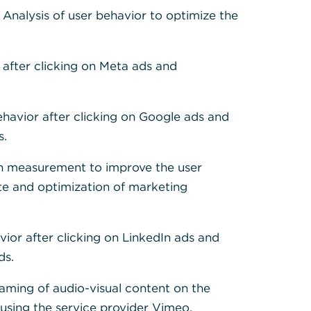
dende?
: Analysis of user behavior to optimize the
ihr
 after clicking on Meta ads and
einer oder
rnehmens. Im
ehavior after clicking on Google ads and
 sogenannten
s.
h measurement to improve the user
nd in
te and optimization of marketing
ung. Stimmt
Aktionäre
ahlt . Die
vior after clicking on LinkedIn ads and
otiert die
ds.
indert den
eaming of audio-visual content on the
sing the service provider Vimeo.