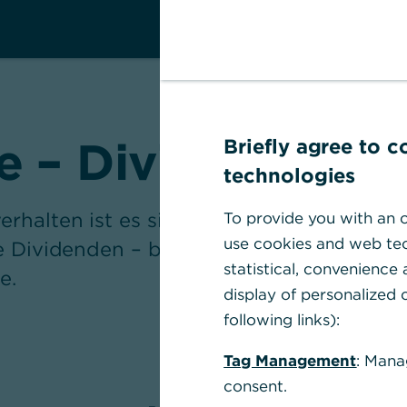
 – Dividende ein
Briefly agree to 
technologies
rhalten ist es sinnvoll, nicht nur auf K
To provide you with an o
use cookies and web tec
ive Dividenden – besonders dann, wenn m
statistical, convenience
e.
display of personalized c
following links):
Tag Management
: Mana
consent.