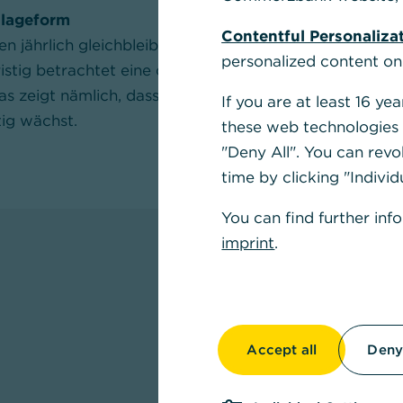
nlageform
Contentful Personaliza
n jährlich gleichbleibende oder sogar ansteigende Di
personalized content on
istig betrachtet eine der ertragreichsten Anlageforme
as zeigt nämlich, dass ein Unternehmen langfristig erf
If you are at least 16 y
tig wächst.
these web technologies b
"Deny All". You can revo
time by clicking "Individ
You can find further inf
imprint
.
Jetzt herunterladen
,
Kostenloses 
Accept all
Deny 
Vermögensau