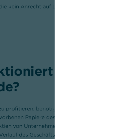
 die kein Anrecht auf Dividenden verbriefen.
ktioniert die Ausschü
de?
u profitieren, benötigen Anlegerinnen und Anleger ei
worbenen Papiere des Inhabers verwahrt, beispielsweis
tien von Unternehmen aus Industrie, Bau oder ander
erlauf des Geschäftsjahres beschließen die Aktionäre