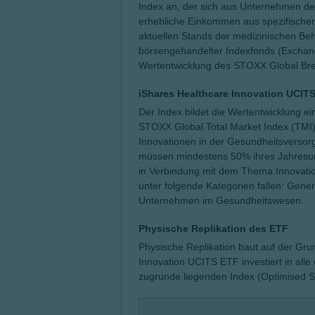
Index an, der sich aus Unternehmen de
erhebliche Einkommen aus spezifischen
aktuellen Stands der medizinischen Beh
börsengehandelter Indexfonds (Exchan
Wertentwicklung des STOXX Global Brea
iShares Healthcare Innovation UCIT
Der Index bildet die Wertentwicklung e
STOXX Global Total Market Index (TMI) 
Innovationen in der Gesundheitsversor
müssen mindestens 50% ihres Jahresum
in Verbindung mit dem Thema Innovati
unter folgende Kategorien fallen: Gene
Unternehmen im Gesundheitswesen.
Physische Replikation des ETF
Physische Replikation baut auf der Gr
Innovation UCITS ETF investiert in all
zugrunde liegenden Index (Optimised S