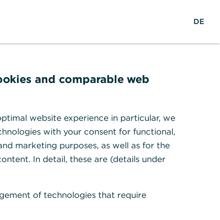
M
Suche
Login
DE
e
n
ü
ö
f
cookies and comparable web
f
n
e
ptimal website experience in particular, we
n
hnologies with your consent for functional,
 and marketing purposes, as well as for the
ontent. In detail, these are (details under
gement of technologies that require
siken
Downloads