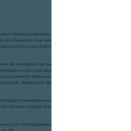
nkten Aktivität jeweils bedeutet, wird vom Indexanbieter
atz des Umsatzes, einer festgelegten
ndung mit einer beschränkten Aktivität, unabhängig vom
rden die wichtigsten nachteiligen Auswirkungen der
eitsfaktoren (principal adverse impacts) berücksichtigt.
gerung bestimmter Indikatoren aus den Kategorien
rrechte, Biodiversität, Wasser, Abfallwirtschaft und
hhaltigen Investitionen erreicht. Das umfasst
 den Umwelt- und/oder Sozialzielen einen positiven Beitrag
ationen zum Nachhaltigkeitsansatz des Fonds können dem
 werden.