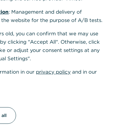
7.823,7
23 - 07.08.24
3,04
6
tion
: Management and delivery of
7.416,7
24 - 07.08.25
-5,20
1
 the website for the purpose of A/B tests.
9.840,8
25 - 07.08.26
32,68
2
ears old, you can confirm that we may use
g der Anlage werden Transaktionskosten von
y clicking "Accept All". Otherwise, click
 berücksichtigt.
ke or adjust your consent settings at any
ielrechnung für die Entwicklung einer Anlage von
0 Euro am 07.08.2021.
ual Settings".
 zur bisherigen Wertentwicklung erlauben keine
ormation in our
privacy policy
and in our
iche Prognose für die Zukunft.
Quelle: FactSet
len und Fakten
mdaten
all
gesellschaft
iShares
typ
Aktienfonds