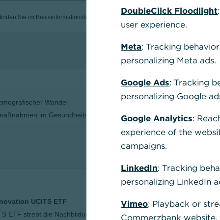
DoubleClick Floodlight
nden Sie im Basisinformationsblatt (gesetzliche Pflichtinformation).
user experience.
Wer
Meta
: Tracking behavior
Aktionen
personalizing Meta ads.
Google Ads
: Tracking b
personalizing Google ad
emografischer Wandel
armaßnahmen im Gesundheitswesen
Google Analytics
: Reac
experience of the websi
campaigns.
Perfo
LinkedIn
: Tracking beha
Tag de
personalizing LinkedIn a
07.08.
nnovation UCITS ETF
Vimeo
: Playback or str
07.08.
TS ETF strebt die Nachbildung der Performance eines
Commerzbank website, u