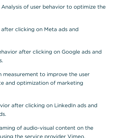
: Analysis of user behavior to optimize the
tentwicklung 5 Jahre
 after clicking on Meta ads and
ISHARES HEALTHCARE INNOVATION UCITS ETF
8,66
ehavior after clicking on Google ads and
s.
h measurement to improve the user
te and optimization of marketing
07.08.2026 13:38
2
Anlage
rmance per 07.08.2026
in %
in EUR
vior after clicking on LinkedIn ads and
10.000,
1
r Anlage
0,00
00
ds.
8.723,1
21 - 07.08.22
-12,77
4
eaming of audio-visual content on the
7.592,9
22 - 07.08.23
-12,96
5
sing the service provider Vimeo.