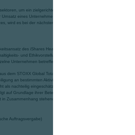
Perfo
ge Ve
ektoren, um ein zielgerichtetes Engagement in dem
Laufe
er Umsatz eines Unternehmens aus den vordefinierten
1
s, wird es bei der nächsten Anpassung aus dem Index
Wird 
verei
2
Koste
Fonds
werd
gkeitsansatz des iShares Healthcare Innovation UCITS ETF -
ltigkeits- und Ethikvorstellungen abweichen kann. Dies
inzelne Unternehmen betreffen.
 aus dem STOXX Global Total Market Index (der
iligung an bestimmten Aktivitäten aus, deren Auswirkungen
cht als nachteilig eingeschätzt werden. Der Ausschluss von
gt auf Grundlage ihrer Beteiligung an folgenden
it in Zusammenhang stehenden Aktivitäten):
rische Auftragsvergabe)