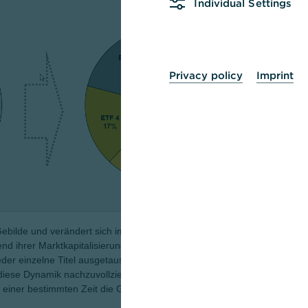
Individual Settings
Anlag
Manag
Währ
Repli
Ertra
Privacy policy
Imprint
WKN
ISIN
Produ
Sparpl
VL-fäh
Kost
Ertrag
Gebilde und verändert sich im Detail. So bleibt die
orient
Ausga
nd ihrer Marktkapitalisierung und Entwicklung nicht auf
Trans
er einzelne Titel ausgetauscht. Die einen verlassen den
(gem
ese Dynamik nachzuvollziehen, gilt es beim iShares
Preis-
 einer bestimmten Zeit die Gewichtungen anzupassen und
eichni