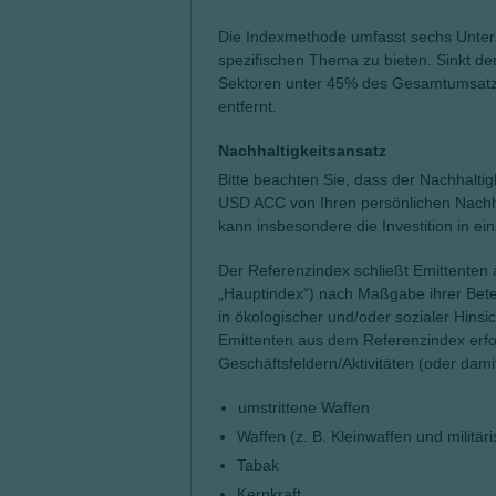
Die Indexmethode umfasst sechs Unters
spezifischen Thema zu bieten. Sinkt d
Sektoren unter 45% des Gesamtumsatze
entfernt.
Nachhaltigkeitsansatz
Bitte beachten Sie, dass der Nachhalti
USD ACC von Ihren persönlichen Nachha
kann insbesondere die Investition in e
Der Referenzindex schließt Emittenten
„Hauptindex“) nach Maßgabe ihrer Bete
in ökologischer und/oder sozialer Hinsi
Emittenten aus dem Referenzindex erfol
Geschäftsfeldern/Aktivitäten (oder dam
umstrittene Waffen
Waffen (z. B. Kleinwaffen und militä
Tabak
Kernkraft