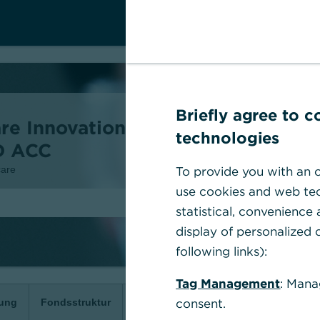
Briefly agree to 
re Innovation
technologies
D ACC
To provide you with an o
care
use cookies and web tec
statistical, convenience
display of personalized c
following links):
Tag Management
: Mana
consent.
zung
Fondsstruktur
Fakten
Kosten
Chancen & Ri