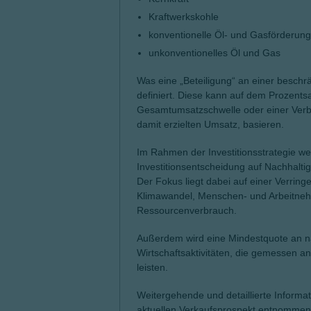
Kraftwerkskohle
konventionelle Öl- und Gasförderung
unkonventionelles Öl und Gas
Was eine „Beteiligung“ an einer beschrä
definiert. Diese kann auf dem Prozents
Gesamtumsatzschwelle oder einer Verbi
damit erzielten Umsatz, basieren.
Im Rahmen der Investitionsstrategie we
Investitionsentscheidung auf Nachhaltigk
Der Fokus liegt dabei auf einer Verrin
Klimawandel, Menschen- und Arbeitnehme
Ressourcenverbrauch.
Außerdem wird eine Mindestquote an nac
Wirtschaftsaktivitäten, die gemessen an
leisten.
Weitergehende und detaillierte Inform
aktuellen Verkaufsprospekt entnommen