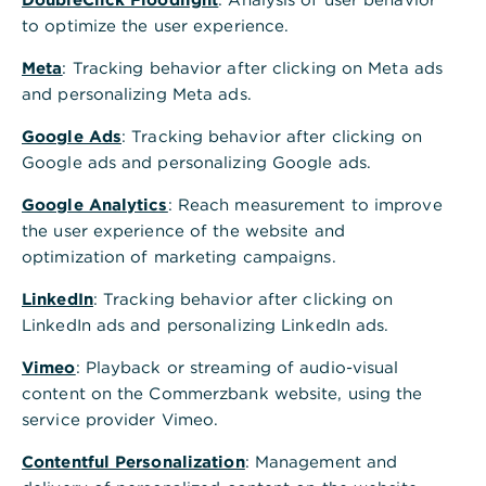
to optimize the user experience.
Auf einen Blick
Meta
: Tracking behavior after clicking on Meta ads
and personalizing Meta ads.
Eine Beschreibung der Risiken dieser Anlage finden Sie im
Basisinformationsblatt (gesetzliche Pflichtinformation).
Google Ads
: Tracking behavior after clicking on
Google ads and personalizing Google ads.
Votum: Kauf
Google Analytics
: Reach measurement to improve
the user experience of the website and
Aktionen
optimization of marketing campaigns.
LinkedIn
: Tracking behavior after clicking on
Highlights
LinkedIn ads and personalizing LinkedIn ads.
US-Small-Cap-Aktien mit attraktivem Chance-Risiko-
Vimeo
: Playback or streaming of audio-visual
Profil
content on the Commerzbank website, using the
ETF investiert in die 2000 kleinsten Unternehmen aus
service provider Vimeo.
den 3000 größten Unternehmen in den USA
Physische Index-Nachbildung und niedrige Geld-Brief-
Contentful Personalization
: Management and
Spanne