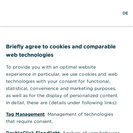
×
S
L
M
Commerzbank Banking
Anzeigen
DE
u
o
e
Commerzbank AG
Gratis - Google Play Store
c
g
n
h
i
ü
e
n
ö
f
f
Briefly agree to cookies and comparable
n
web technologies
e
n
To provide you with an optimal website
experience in particular, we use cookies and web
technologies with your consent for functional,
statistical, convenience and marketing purposes,
Xtrackers Russell 2000 UCITS
as well as for the display of personalized content.
ETF 1C
In detail, these are (details under following links):
US-Small-Cap-Aktien mit attraktivem Chance-Risiko-Profil
Tag Management
: Management of technologies
that require consent.
Votum: Kauf
DoubleClick Floodlight
: Analysis of user behavior