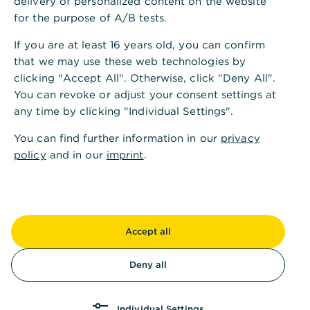
delivery of personalized content on the website
28.04.2026
for the purpose of A/B tests.
If you are at least 16 years old, you can confirm
Investmentansatz
that we may use these web technologies by
Anlageziel des Xtrackers Russell 2000 UCITS ETF 1C
clicking "Accept All". Otherwise, click "Deny All".
Der Xtrackers Russell 2000 UCITS ETF 1C ist ein
You can revoke or adjust your consent settings at
börsengehandelter Investmentfonds (Exchange Traded Fund).
any time by clicking "Individual Settings".
Das Anlageziel besteht darin, die Wertentwicklung des Russell
You can find further information in our
privacy
2000® Index (der „Index“) vor Gebühren und Aufwendungen
policy
and in our
imprint
.
abzubilden, der die Wertentwicklung der Aktien bestimmter im
Russell 3000® Index enthaltener Unternehmen widerspiegeln
soll.
Eigenschaften des Index Russell 2000 Net TR
Accept all
Der Russell 3000® Index umfasst die Aktien der 3.000 größten
US-amerikanischen Unternehmen, gemessen am Gesamtwert
der Aktien eines Unternehmens im Vergleich zu anderen
Deny all
Unternehmen. Der für diesen ETF relevante Russell 2000 Net
TR Index umfasst die 2.000 kleinsten Unternehmen im Russell
3000® Index. Die Gewichtung eines Unternehmens im Index
Individual Settings