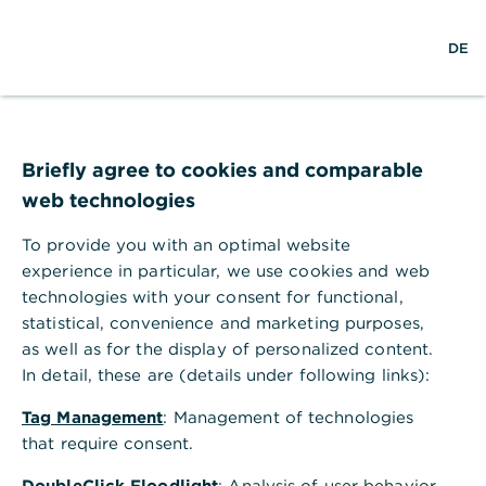
×
S
L
M
Commerzbank Banking
Anzeigen
DE
u
o
e
Commerzbank AG
Gratis - Google Play Store
c
g
n
h
i
ü
e
n
ö
f
f
Briefly agree to cookies and comparable
n
web technologies
e
n
To provide you with an optimal website
experience in particular, we use cookies and web
technologies with your consent for functional,
statistical, convenience and marketing purposes,
Xtrackers MSCI World
as well as for the display of personalized content.
Financials UCITS ETF
In detail, these are (details under following links):
Stagflationsbefürchtungen bremsen Finanzsektor
Tag Management
: Management of technologies
that require consent.
Votum: Kauf
DoubleClick Floodlight
: Analysis of user behavior