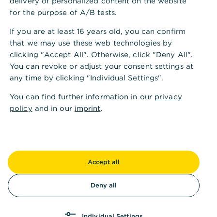
delivery of personalized content on the website
Anlageziel des Xtrackers MSCI World Financials Index
for the purpose of A/B tests.
UCITS ETF
If you are at least 16 years old, you can confirm
Der Xtrackers MSCI World Financials UCITS ETF ist ein
that we may use these web technologies by
börsengehandelter Investmentfonds (Exchange Traded Fund).
Das Anlageziel des ETF besteht darin, den Anlegern einen
clicking "Accept All". Otherwise, click "Deny All".
Ertrag zukommen zu lassen, der an die Wertentwicklung des
You can revoke or adjust your consent settings at
MSCI World Financials Total Return Net Index anknüpft.
any time by clicking "Individual Settings".
MSCI World Financials TRN Index
You can find further information in our
privacy
Der Index soll die Wertentwicklung von im MSCI World Index
policy
and in our
imprint
.
enthaltenen und nach dem Global Industry Classification
Standard (GICS®) in die Kategorie Financials (Finanzwerte)
eingestuften Unternehmen nachbilden. Dabei bildet der Index
85% der frei verfügbaren Aktien aus diesem Sektor ab.
Accept all
Bei dem Index handelt es sich um einen Total Return Net
Index. Dieser berechnet die Wertentwicklung der
Indexbestandteile unter der Annahme, dass alle Dividenden
Deny all
und Ausschüttungen nach Abzug gegebenenfalls anfallender
Steuern reinvestiert werden.
Individual Settings