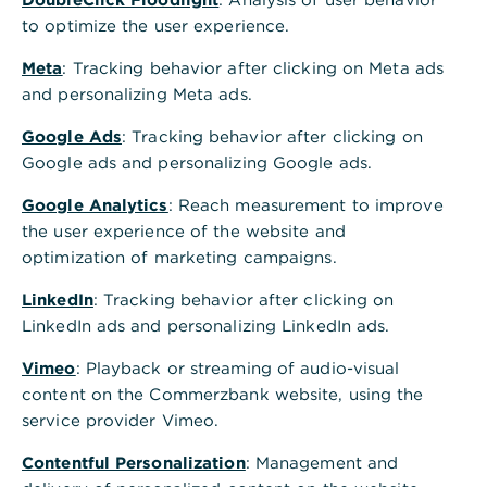
to optimize the user experience.
Auf einen Blick
Meta
: Tracking behavior after clicking on Meta ads
and personalizing Meta ads.
Eine Beschreibung der Risiken dieser Anlage finden Sie im
Basisinformationsblatt (gesetzliche Pflichtinformation).
Google Ads
: Tracking behavior after clicking on
Google ads and personalizing Google ads.
Votum: Kauf
Google Analytics
: Reach measurement to improve
the user experience of the website and
Aktionen
optimization of marketing campaigns.
LinkedIn
: Tracking behavior after clicking on
Highlights
LinkedIn ads and personalizing LinkedIn ads.
Stagflationsbefürchtungen bremsen Finanzsektor
Vimeo
: Playback or streaming of audio-visual
Physische Abbildung
content on the Commerzbank website, using the
24.04.2026
service provider Vimeo.
Contentful Personalization
: Management and
Investmentansatz