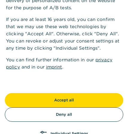
delivery of personalized content on the website
for the purpose of A/B tests.
If you are at least 16 years old, you can confirm
that we may use these web technologies by
Jetzt herunterladen
clicking "Accept All". Otherwise, click "Deny All".
,
Kostenloses E-Book:
You can revoke or adjust your consent settings at
any time by clicking "Individual Settings".
Vermögensaufbau in 5
You can find further information in our
privacy
Schritten
policy
and in our
imprint
.
Endlich verständlich:
Dieser Leitfaden nimmt
Sie an die Hand und begleitet Sie Schritt für
Schritt durch den Vermögensaufbau.
Accept all
ETFs, Fonds, Aktien?
Wir helfen Ihnen, die
Börse zu verstehen und herauszufinden, was zu
Deny all
Ihnen passt.
Mit Tipps vom Profi:
Das E-Book enthält
Individual Settings