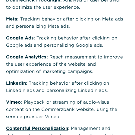
Die Arbeitnehmersparzulage wird als
to optimize the user experience.
staatliche Förderung auf die
Meta
: Tracking behavior after clicking on Meta ads
vermögenswirksamen Leistungen (VL)
and personalizing Meta ads.
gezahlt, die Arbeitnehmer freiwillig von
Google Ads
: Tracking behavior after clicking on
ihrem Arbeitgeber erhalten. Um die
Google ads and personalizing Google ads.
Arbeitnehmersparzulage zu bekommen,
dürfen Arbeitnehmer bestimmte
Google Analytics
: Reach measurement to improve
Einkommensgrenzen nicht überschreiten.
the user experience of the website and
optimization of marketing campaigns.
Darüber hinaus darf die staatliche
Förderung nur für bestimmte
LinkedIn
: Tracking behavior after clicking on
Anlageformen beantragt werden.
LinkedIn ads and personalizing LinkedIn ads.
Vimeo
: Playback or streaming of audio-visual
Wer Anspruch auf die staatliche Förderung
content on the Commerzbank website, using the
hat, wie sie verwendet werden kann und
service provider Vimeo.
wie sie beantragt wird, erfahren Sie in
Contentful Personalization
: Management and
diesem Artikel.