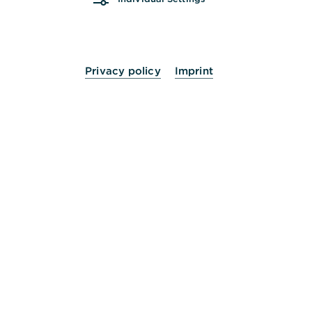
exklusive Tipps von Commerzbank Finanz-
Experte Jan Schneider.
Privacy policy
Imprint
E-Book kostenlos herunterladen
Staatlicher Zuschuss auf
vermögenswirksame
Leistungen
Die Arbeitnehmersparzulage ist ein staatliches
Förderprogramm, das Arbeitnehmer beim Sparen
unterstützen soll. Eine wesentliche Voraussetzung,