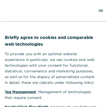
S
M
L
DE
u
e
o
c
n
g
h
ü
i
e
ö
n
Arbeitnehmersparzulag
f
f
Briefly agree to cookies and comparable
e: staatliche Förderung
n
web technologies
e
für Geringverdienende
n
To provide you with an optimal website
experience in particular, we use cookies and web
10.01.2024 – Mit der
technologies with your consent for functional,
Arbeitnehmersparzulage unterstützt der
statistical, convenience and marketing purposes,
Staat Arbeitnehmer, deren Einkommen sich
as well as for the display of personalized content.
in bestimmten Grenzen bewegt, beim
In detail, these are (details under following links):
Vermögensaufbau.
Tag Management
: Management of technologies
that require consent.
DoubleClick Floodlight
: Analysis of user behavior