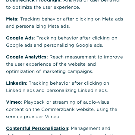
Immobilie kaufen
to optimize the user experience.
Meta
: Tracking behavior after clicking on Meta ads
Weitere Wünsche
and personalizing Meta ads.
Mehr Wissen
Google Ads
: Tracking behavior after clicking on
Google ads and personalizing Google ads.
Zurück zu "Wünsche flexibel finanzieren"
Google Analytics
: Reach measurement to improve
the user experience of the website and
optimization of marketing campaigns.
LinkedIn
: Tracking behavior after clicking on
LinkedIn ads and personalizing LinkedIn ads.
Mieten oder kaufen: Was lohnt sich
Vimeo
: Playback or streaming of audio-visual
wann?
content on the Commerzbank website, using the
service provider Vimeo.
11
.01.2025 – Ein Eigenheim ist der Traum vieler
Menschen. Aber lohnt sich der Immobilienkauf
Contentful Personalization
: Management and
finanziell überhaupt? Wir erklären, worauf es