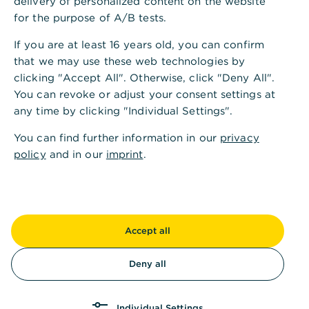
delivery of personalized content on the website
bei der Entscheidung „Mieten oder kaufen“...
for the purpose of A/B tests.
Mehr erfahren
If you are at least 16 years old, you can confirm
that we may use these web technologies by
clicking "Accept All". Otherwise, click "Deny All".
Haus bauen oder kaufen: Was spricht
You can revoke or adjust your consent settings at
dafür, was spricht dagegen?
any time by clicking "Individual Settings".
21.10.2022 – Endlich den Traum vom Eigenheim
You can find further information in our
privacy
erfüllen. Erfahren Sie hier, welche Faktoren bei
policy
and in our
imprint
.
Ihrer Entscheidung, ein Haus zu bauen oder zu
kaufen, ausschlaggebend sind.
Mehr erfahren
Accept all
Deny all
Lohnt sich die Immobilie als
Kapitalanlage?
Individual Settings