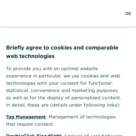
S
M
L
DE
u
e
o
c
n
g
h
ü
i
e
ö
n
Wunschimmobilie
f
f
Briefly agree to cookies and comparable
kaufen
n
web technologies
e
n
To provide you with an optimal website
Ob Haus oder Wohnung: Die eigene
experience in particular, we use cookies and web
Immobilie bedeutet Freiheit und Sicherheit.
technologies with your consent for functional,
Mit dem passenden Finanzierungskonzept
statistical, convenience and marketing purposes,
verwirklichen auch Sie Ihren Traum vom
as well as for the display of personalized content.
Eigenheim verlässlich und planbar.
In detail, these are (details under following links):
Tag Management
: Management of technologies
that require consent.
DoubleClick Floodlight
: Analysis of user behavior