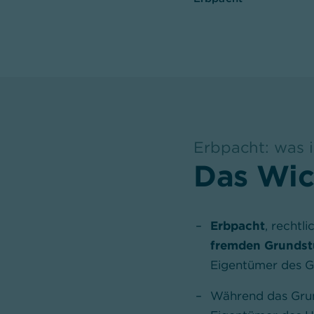
Erbpacht: was i
,
Das Wic
Erbpacht
, rechtl
fremden Grundstü
Eigentümer des Gr
Während das Grun