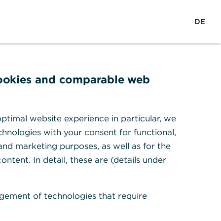
S
M
L
DE
u
e
o
c
n
g
h
ü
i
e
ö
n
f
cookies and comparable web
f
n
e
Sie, was Erbpacht ist und
ptimal website experience in particular, we
n
hnologies with your consent for functional,
ehen.
 and marketing purposes, as well as for the
ontent. In detail, these are (details under
gement of technologies that require