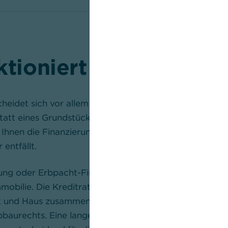
ktioniert Erbpacht?
heidet sich vor allem in einem Punkt vom klassischen
tatt eines Grundstückskaufs erwerben Sie nur das Nu
hnen die Finanzierung deutlich erleichtern, da das Gr
entfällt.
ung oder Erbpacht-Finanzierung finanzieren Banken in 
obilie. Die Kreditrate fällt dadurch häufig niedriger 
 und Haus zusammen. Allerdings prüfen Banken sehr 
aurechts. Eine lange Restlaufzeit, ein stabiler Erbbau