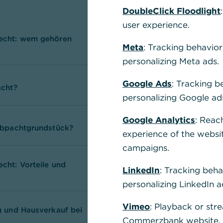
DoubleClick Floodlight
user experience.
echt: wem gehören
Meta
: Tracking behavior
personalizing Meta ads.
Google Ads
: Tracking b
acht?
personalizing Google ad
Google Analytics
: Reac
rbpachtgrundstück?
experience of the websi
campaigns.
cht: Vorteile und
LinkedIn
: Tracking beha
personalizing LinkedIn a
Vimeo
: Playback or str
g und Hausverkauf bei
Commerzbank website, u