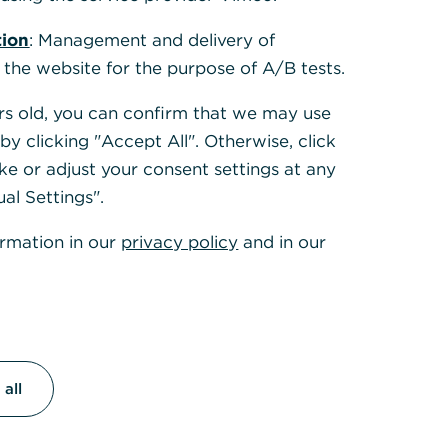
tion
: Management and delivery of
 the website for the purpose of A/B tests.
ears old, you can confirm that we may use
y clicking "Accept All". Otherwise, click
ke or adjust your consent settings at any
ual Settings".
ormation in our
privacy policy
and in our
, auf einem
en
, ohne
all
tnehmer