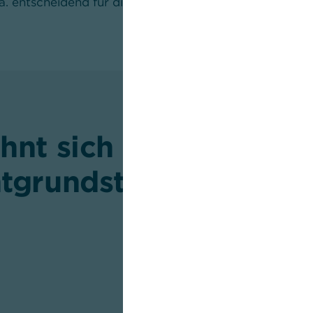
u.a. entscheidend für die Kreditvergabe und die Höhe de
hnt sich ein
tgrundstück?
Ein Erbbaurechts- oder Erbpach
besonders dann sinnvoll sein, we
Grundstückspreise sehr hoch sin
Eigenkapital zur Verfügung ste
Kirchen oder Stiftungen vergebe