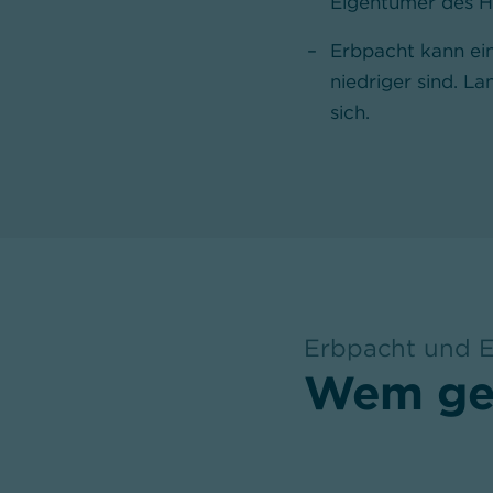
Eigentümer des H
Erbpacht kann ei
niedriger sind. L
sich.
Erbpacht und 
,
Wem geh