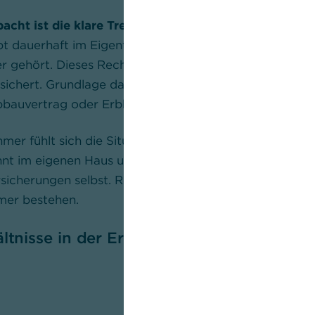
pacht ist die klare Trennung der Eigentumsverhältnis
bt dauerhaft im Eigentum des Erbpachtgebers, währe
 gehört. Dieses Recht wird im
Grundbuch
eingetrage
sichert. Grundlage dafür ist ein Erbbaurechtsvertrag, 
bbauvertrag oder Erbbaurechtsvertrag bezeichnet wir
er fühlt sich die Situation im Alltag oft wie Eigentum
nt im eigenen Haus und trägt Kosten wie Instandhaltu
icherungen selbst. Rechtlich bleibt jedoch eine Abhä
mer bestehen.
tnisse in der Erbpacht: