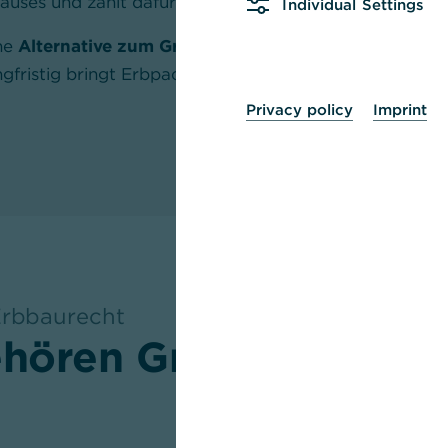
auses und zahlt dafür einen regelmäßigen
Erbbauzins
Individual Settings
ne
Alternative zum Grundstückskauf
sein, weil die A
angfristig bringt Erbpacht aber auch Verpflichtungen un
Privacy policy
Imprint
Erbbaurecht
ören Grundstück un
Der Traum vom eigenen Haus beg