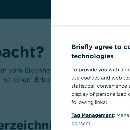
pacht?
Briefly agree to 
technologies
m vom Eigenheim ermöglichen. Erfahren 
To provide you with an o
use cookies and web tec
e mit einem Erbpachtgrundstück einherg
statistical, convenience
display of personalized c
following links):
Tag Management
: Mana
erzeichnis
consent.