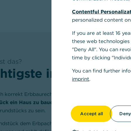
Contentful Personaliza
personalized content on
If you are at least 16 y
these web technologies b
"Deny All". You can revo
time by clicking "Individ
st das?
htigste in Kürze
You can find further inf
imprint
.
ich korrekt Erbbaurecht genannt, beschreibt das
Recht
ck ein Haus zu bauen oder eine Immobilie zu nutz
undstücks zu sein.
Accept all
Deny 
dstück dem Erbpachtgeber gehört, ist der Erbpach