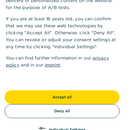
delivery of personalized content on the website
einmal in einem Interview gesagt. Die August
for the purpose of A/B tests.
Blecher GmbH aus Remscheid ist ein
Paradebeispiel dafür. Das Unternehmen wurde 1859
If you are at least 16 years old, you can confirm
zunächst als Handelsgeschäft gegründet. 1882
that we may use these web technologies by
beginnt die Produktion von Industrie-Sägeblättern
clicking "Accept All". Otherwise, click "Deny All".
aller Art, die natürlich für Otto Normalverbraucher
You can revoke or adjust your consent settings at
und sein Kaminholz nicht zu gebrauchen sind: Zum
any time by clicking "Individual Settings".
Teil 400 Kilo schwer bei einem Durchmesser von
You can find further information in our
privacy
bis zu 2,70 Meter werden die schnittigen Ungetüme
policy
and in our
imprint
.
in zwei jeweils zirka 1.000 Quadratmeter großen
Fertigungshallen auf eigens entwickelten Blecher-
Maschinen hergestellt.
Das Unternehmen exportiert weltweit in 90 Länder
Accept all
und zählt zu den Big Playern. Die
Unternehmenssprache ist zurückhaltend,
Deny all
detailgenau, sachlich, ja man könnte sagen,
speziell. Es ist die Sprache und die Handschrift von
Jörg Blecher, der mit seinen 38 Jahren klare Pläne
Individual Settings