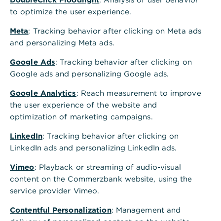
Platz konnte ich meinen Frust rauslassen,
to optimize the user experience.
mich aber auch beweisen. Ich wollte jeden
Tag besser werden. Das hat mich enorm
Meta
: Tracking behavior after clicking on Meta ads
motiviert. Damals habe ich fürs Leben
and personalizing Meta ads.
gelernt: Nichts ist am Ende des Tages
Google Ads
: Tracking behavior after clicking on
wichtiger als Training und Zielstrebigkeit,
Google ads and personalizing Google ads.
um ein gewisses Niveau zu erreichen. Auch
Google Analytics
: Reach measurement to improve
wenn es manchmal Überwindung kostet.“
the user experience of the website and
optimization of marketing campaigns.
Ein Unternehmen mit langer
LinkedIn
: Tracking behavior after clicking on
LinkedIn ads and personalizing LinkedIn ads.
Tradition
Vimeo
: Playback or streaming of audio-visual
content on the Commerzbank website, using the
„Das Rückgrat der Deutschen Wirtschaft ist ihr
service provider Vimeo.
extrem starker Mittelstand mit fleißigen und
innovativen Persönlichkeiten“, hat der Chef-
Contentful Personalization
: Management and
Volkswirt der Commerzbank, Dr. Jörg Krämer,