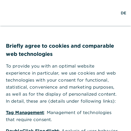
S
M
L
DE
u
e
o
c
n
g
h
ü
i
e
ö
n
„Meine Vision: Heute
f
f
Briefly agree to cookies and comparable
verkaufen wir das
n
web technologies
e
Sägeblatt, morgen den
n
To provide you with an optimal website
Schnitt"
experience in particular, we use cookies and web
technologies with your consent for functional,
01.06.2023 – Jörg Blecher, Inhaber der
statistical, convenience and marketing purposes,
August Blecher GmbH
as well as for the display of personalized content.
In detail, these are (details under following links):
Tag Management
: Management of technologies
that require consent.
„Tennis war mein Zufluchtsort. Auf dem
DoubleClick Floodlight
: Analysis of user behavior