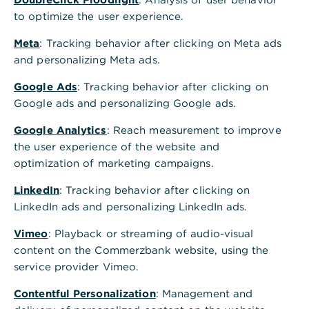
die vierfache Mutter MissPompadour, ein E-
to optimize the user experience.
Commerce-Unternehmen, das alles rund um
Meta
: Tracking behavior after clicking on Meta ads
Farben anbietet. Mit inzwischen mehr als
and personalizing Meta ads.
120 Mitarbeitern ist es weiter auf
Google Ads
: Tracking behavior after clicking on
Wachstumskurs.
Google ads and personalizing Google ads.
Google Analytics
: Reach measurement to improve
Handel und Gastronomie
the user experience of the website and
optimization of marketing campaigns.
prägen sie früh
LinkedIn
: Tracking behavior after clicking on
LinkedIn ads and personalizing LinkedIn ads.
Astrid Reintjes ist eine Macherin. Sie krempelt
gerne die Ärmel hoch und packt an. Das bringt sie
Vimeo
: Playback or streaming of audio-visual
in ihrem Leben immer wieder sehr weit. Der Handel
content on the Commerzbank website, using the
wird ihr in die Wiege gelegt. Ihre Großeltern
service provider Vimeo.
betreiben ein kleines Kaufhaus, ihre Eltern ein
Geschäft für hochwertige Oberbekleidung. „Als
Contentful Personalization
: Management and
Kind habe ich die Spiel- und