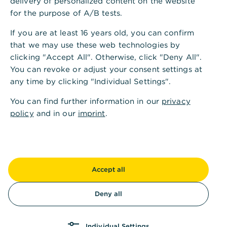
delivery of personalized content on the website
Schreibwarenabteilung meiner Großeltern geliebt“,
for the purpose of A/B tests.
sagt die 47-Jährige. Sie verbringt als Kind viel Zeit
If you are at least 16 years old, you can confirm
in den Geschäften ihrer Familie. Das prägt sie.
that we may use these web technologies by
Nach dem Abitur in München macht sie eine
clicking "Accept All". Otherwise, click "Deny All".
Ausbildung als Restaurantfachfrau beim
You can revoke or adjust your consent settings at
renommierten Bayerischen Hof. „Wir haben viel
any time by clicking "Individual Settings".
gearbeitet und eine gute Zeit gehabt.“ Statt nach
You can find further information in our
privacy
der Lehre angestellt zu bleiben, will sich Astrid
policy
and in our
imprint
.
Reintjes lieber selbstständig machen. Sie erkennt
frühzeitig den Trend und eröffnet 2001 mit ihrer
Mutter einen Coffeeshop in ihrer Heimatstadt
Regensburg. Mit Garten hat es bis zu 200 Plätze.
Passend dazu nennt sie es „Kona Coffee Garden“.
Accept all
Von Anfang an ist die Commerzbank an ihrer Seite.
Deny all
Der Betrieb wächst, zwei Filialen und mehr als 30
Mitarbeiter führen Tochter und Mutter mittlerweile.
Die Gäste sind begeistert, einer macht ihr sogar ein
Individual Settings