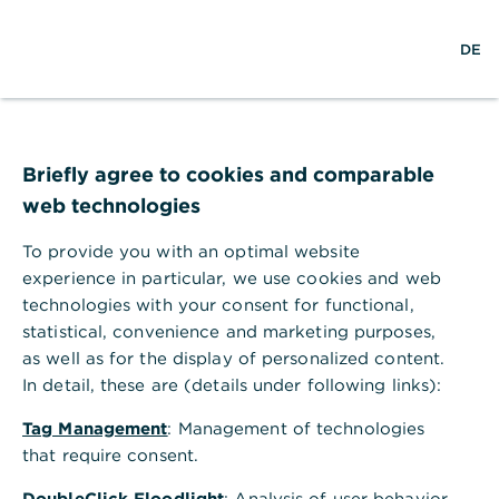
S
M
L
DE
u
e
o
c
n
g
h
ü
i
e
ö
n
Interview
f
,
Eine Macherin mit Mut
f
Briefly agree to cookies and comparable
n
web technologies
malt ihre
e
n
To provide you with an optimal website
Erfolgsgeschichte
experience in particular, we use cookies and web
technologies with your consent for functional,
Interview mit Astrid Reintjes, Gründerin und
statistical, convenience and marketing purposes,
Geschäftsführerin von MissPompadour
as well as for the display of personalized content.
In detail, these are (details under following links):
Tag Management
: Management of technologies
Astrid Reintjes ist erfolgreiche dreifache
that require consent.
Gründerin. Im Alter von 40 Jahren startet
DoubleClick Floodlight
: Analysis of user behavior