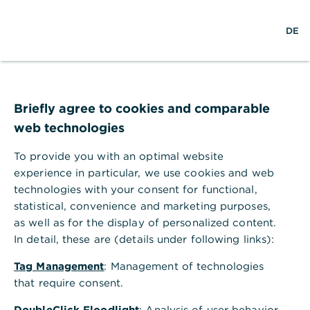
S
M
L
DE
u
e
o
c
n
g
h
ü
i
e
ö
n
Was ist ein
f
f
Briefly agree to cookies and comparable
Annuitätendarlehen?
n
web technologies
e
n
Wer sich bei der Baufinanzierung für ein
To provide you with an optimal website
Annuitätendarlehen entscheidet, sichert
experience in particular, we use cookies and web
sich eine gleichbleibende Rate über die Zeit
technologies with your consent for functional,
der Sollzinsbindung hinweg für maximale
statistical, convenience and marketing purposes,
as well as for the display of personalized content.
Planungssicherheit.
In detail, these are (details under following links):
Tag Management
: Management of technologies
that require consent.
Inhaltsverzeichnis
DoubleClick Floodlight
: Analysis of user behavior