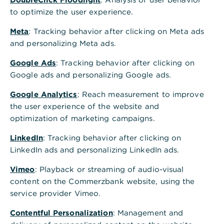
to optimize the user experience.
Meta
: Tracking behavior after clicking on Meta ads
Wie funktioniert ein Annuitätendarlehen?
and personalizing Meta ads.
Google Ads
: Tracking behavior after clicking on
Google ads and personalizing Google ads.
Besonderheiten beim Annuitätendarlehen
Google Analytics
: Reach measurement to improve
the user experience of the website and
Wie wird ein Annuitätendarlehen berechnet?
optimization of marketing campaigns.
LinkedIn
: Tracking behavior after clicking on
LinkedIn ads and personalizing LinkedIn ads.
Für wen ist ein Annuitätendarlehen sinnvoll?
Vimeo
: Playback or streaming of audio-visual
content on the Commerzbank website, using the
service provider Vimeo.
Welche Vor- und Nachteile bietet ein
Annuitätendarlehen?
Contentful Personalization
: Management and