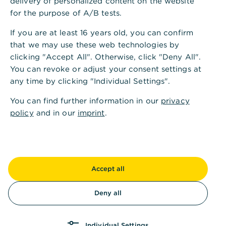
delivery of personalized content on the website
for the purpose of A/B tests.
If you are at least 16 years old, you can confirm
that we may use these web technologies by
Annuitätendarlehen
clicking "Accept All". Otherwise, click "Deny All".
,
Das Wichtigste in Kürze
You can revoke or adjust your consent settings at
any time by clicking "Individual Settings".
Beim Annuitätendarlehen bleibt die monatliche
You can find further information in our
privacy
Rate, die aus einem Zins- und einem Tilgungsteil
policy
and in our
imprint
.
besteht, über die gesamte Sollzinsbindung
gleich.
Das Annuitätendarlehen bietet Zinssicherheit
und Planbarkeit. Flexible Rückzahlungsoptionen
Accept all
wie z. B. Sondertilgungen müssen allerdings
schon bei Vertragsabschluss vereinbart werden.
Deny all
Die aktuelle Zinssituation beeinflusst die Kosten,
zu denen derzeit ein Darlehen aufgenommen
Individual Settings