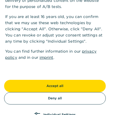
delivery of personalized content on the website
Können Sie Grundbuchkosten einsparen?
for the purpose of A/B tests.
If you are at least 16 years old, you can confirm
Wie hängen Grundbuch- und Notargebühren
that we may use these web technologies by
zusammen?
clicking "Accept All". Otherwise, click "Deny All".
You can revoke or adjust your consent settings at
any time by clicking "Individual Settings".
You can find further information in our
privacy
policy
and in our
imprint
.
Grundbucheintrag Kosten
,
Das Wichtigste in Kürze
Das Grundbuch können Sie sich wie einen
Accept all
Ausweis für Grundstücke
oder Immobilien
vorstellen. Hier werden alle
wichtigen
Deny all
Informationen
, beispielsweise
Eigentumsverhältnisse über ein Grundstück oder
eine Immobilie festgehalten.
Individual Settings