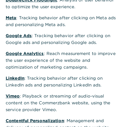
to optimize the user experience.
Inhaltsverzeichnis
Meta
: Tracking behavior after clicking on Meta ads
and personalizing Meta ads.
Google Ads
: Tracking behavior after clicking on
Was ist ein Grundbuch und was steht drin?
Google ads and personalizing Google ads.
Google Analytics
: Reach measurement to improve
Kosten für den Grundbucheintrag
the user experience of the website and
optimization of marketing campaigns.
LinkedIn
: Tracking behavior after clicking on
Ablauf des Grundbucheintrags
LinkedIn ads and personalizing LinkedIn ads.
Vimeo
: Playback or streaming of audio-visual
content on the Commerzbank website, using the
Wer muss sich in ein Grundbuch eintragen lassen?
service provider Vimeo.
Contentful Personalization
: Management and