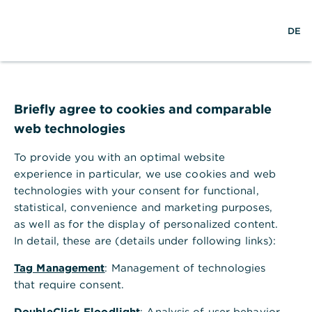
S
M
L
DE
u
e
o
c
n
g
h
ü
i
e
ö
n
Alles Wichtige zum Grundbuch
f
,
Grundbucheintrag:
f
Briefly agree to cookies and comparable
n
web technologies
Kosten und Ablauf
e
n
To provide you with an optimal website
Beim Immobilienkauf müssen Sie als Käufer
experience in particular, we use cookies and web
bei der Finanzierung neben dem Kaufpreis
technologies with your consent for functional,
Nebenkosten, wie die Grundbuchkosten
statistical, convenience and marketing purposes,
as well as for the display of personalized content.
einkalkulieren. Erfahren Sie, was ein
In detail, these are (details under following links):
Grundbuch ist und was die Eintragung
kostet.
Tag Management
: Management of technologies
that require consent.
DoubleClick Floodlight
: Analysis of user behavior