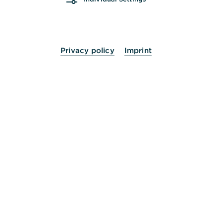
Kontoführungsgebühr verbunden
,
entfällt
dadurch der
Mindestgeldeingang
.
Privacy policy
Imprint
Ihr wichtigstes Konto im
Alltag