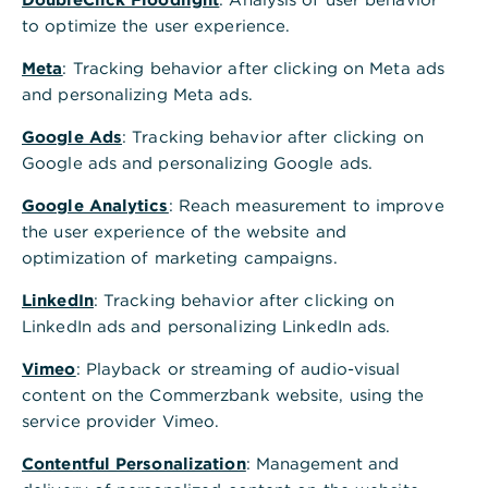
to optimize the user experience.
Inhaltsverzeichnis
Meta
: Tracking behavior after clicking on Meta ads
and personalizing Meta ads.
Google Ads
: Tracking behavior after clicking on
Google ads and personalizing Google ads.
Ihr wichtiges Konto im Alltag
Google Analytics
: Reach measurement to improve
the user experience of the website and
Was sind die Voraussetzungen eines
optimization of marketing campaigns.
Gehaltskontos?
LinkedIn
: Tracking behavior after clicking on
LinkedIn ads and personalizing LinkedIn ads.
Welche Kriterien sollte ein Gehaltskonto erfüllen?
Vimeo
: Playback or streaming of audio-visual
content on the Commerzbank website, using the
service provider Vimeo.
Das Gehaltskonto im 3-Kontenmodell
Contentful Personalization
: Management and