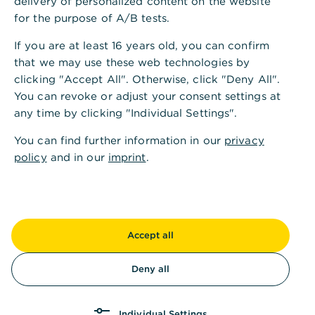
delivery of personalized content on the website
for the purpose of A/B tests.
FAQ: Wichtige Fragen zum Gehaltskonto
If you are at least 16 years old, you can confirm
that we may use these web technologies by
clicking "Accept All". Otherwise, click "Deny All".
You can revoke or adjust your consent settings at
any time by clicking "Individual Settings".
Was ist ein Gehaltskonto?
You can find further information in our
privacy
,
Das Wichtigste in Kürze
policy
and in our
imprint
.
Das Gehaltskonto ist das
Verwaltungskonto
Ihrer Finanzen und damit Ihr
wichtigstes Konto
im Alltag
.
Accept all
Ein Gehaltskonto ist
kein spezielles
Kontomodell
, sondern nur eine
besondere
Deny all
Nutzungsform
.
Ist das Gehaltskonto mit einer
Individual Settings