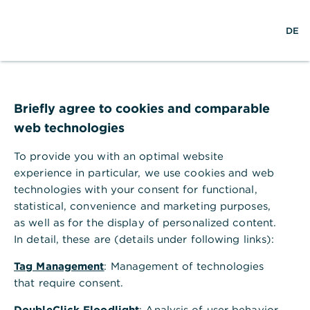
S
M
L
DE
u
e
o
c
n
g
h
ü
i
e
ö
n
Das Konto für Ihr Einkommen
f
,
Was ist ein
f
Briefly agree to cookies and comparable
n
web technologies
Gehaltskonto?
e
n
To provide you with an optimal website
Das Gehaltskonto ist häufig das zentrale
experience in particular, we use cookies and web
Konto im Alltag. Dort gehen Gehälter,
technologies with your consent for functional,
Löhne, Renten oder andere regelmäßige
statistical, convenience and marketing purposes,
as well as for the display of personalized content.
Einkünfte ein. Wir stellen Ihnen das
In detail, these are (details under following links):
Gehaltskonto im Detail vor und zeigen
Ihnen, welche modernen Anforderungen es
Tag Management
: Management of technologies
erfüllen sollte.
that require consent.
DoubleClick Floodlight
: Analysis of user behavior