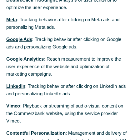
10.10.2025
optimize the user experience.
Meta
: Tracking behavior after clicking on Meta ads and
personalizing Meta ads.
Allerdings haben die Hypothekenzinsen
wieder angezogen und diese dürften weiter
Google Ads
: Tracking behavior after clicking on Google
zulegen, was die Erholung des
ads and personalizing Google ads.
Immobilienmarktes abwürgen könnte. Wir
Google Analytics
: Reach measurement to improve the
analysieren dieses Risiko vor dem
user experience of the website and optimization of
Hintergrund ebenfalls steigender
marketing campaigns.
Einkommen und der Tatsache, dass nach
LinkedIn
: Tracking behavior after clicking on LinkedIn ads
wie vor zu wenig gebaut wird.
and personalizing LinkedIn ads.
Vimeo
: Playback or streaming of audio-visual content on
Die Immobilienpreise steigen ...
the Commerzbank website, using the service provider
Die Preise für Wohnimmobilien im Bundesgebiet
Vimeo.
steigen seit 20 Monaten. Dies gilt laut Daten von
Contentful Personalization
: Management and delivery of
Europace – die mit den offiziellen Zahlen des