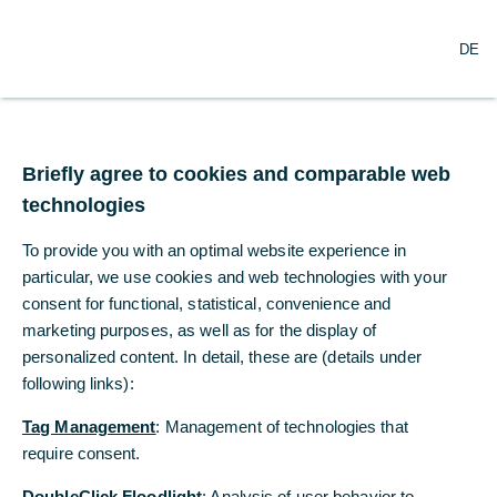
N
Suche
DE
a
v
i
g
Beenden steigende
a
t
Briefly agree to cookies and comparable web
Zinsen die Erholung der
i
technologies
o
Häuserpreise?
n
To provide you with an optimal website experience in
ö
f
particular, we use cookies and web technologies with your
Die Preise für Wohnimmobilien in
f
consent for functional, statistical, convenience and
Deutschland steigen seit 20 Monaten, die
n
marketing purposes, as well as for the display of
Zahl der Immobilientransaktionen erholt
e
personalized content. In detail, these are (details under
n
sich zusehends.
following links):
Tag Management
: Management of technologies that
Dr. Marco Wagner
require consent.
Commerzbank Economic Research
DoubleClick Floodlight
: Analysis of user behavior to