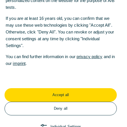
personalized content on the website for the purpose of A/B
Statistischen Bundesamts einen hohen Gleichlauf
tests.
aufweisen – im Trend sowohl für
Bestandsimmobilien als auch für Neubauten.
If you are at least 16 years old, you can confirm that we
Letztere haben sich zuletzt zwar etwas verbilligt,
may use these web technologies by clicking "Accept All".
was aber wohl einem Saisoneffekt geschuldet ist.
Otherwise, click "Deny All". You can revoke or adjust your
Denn auch in den beiden letzten Jahren sind die
consent settings at any time by clicking "Individual
Preise im Sommer gefallen, um dann im Herbst
Settings".
wieder zuzulegen. Dies ist ebenfalls für die
kommenden Monate zu erwarten.
You can find further information in our
privacy policy
and in
our
imprint
.
... auch der Markt für Immobilien erholt sich
zusehends
Für weiter steigende Preise spricht auch, dass sich
die Umsätze auf dem Wohnimmobilienmarkt von
Accept all
ihrem Einbruch im Jahr 2022 inzwischen
weitgehend erholt haben. Zumindest zeigt die Zahl
Deny all
der neu abgeschlossenen Hypothekenverträge –
mit denen wir die Immobilientransaktionen
approximieren – bis zuletzt einen Aufwärtstrend.
Individual Settings