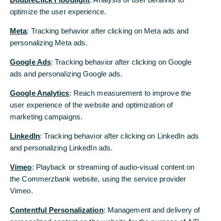
optimize the user experience.
Meta
: Tracking behavior after clicking on Meta ads and
© Getty Images
personalizing Meta ads.
Google Ads
: Tracking behavior after clicking on Google
Newsroom
ads and personalizing Google ads.
Im Newsroom stehen unsere
Google Analytics
: Reach measurement to improve the
Pressemitteilungen, unsere
user experience of the website and optimization of
Publikationen sowie das von uns
marketing campaigns.
freigegebene Bild-, Video- und
LinkedIn
: Tracking behavior after clicking on LinkedIn ads
Audiomaterial zum Download bereit.
and personalizing LinkedIn ads.
Zudem finden Sie alle
Vimeo
: Playback or streaming of audio-visual content on
Ansprechpartner der Commerzbank
the Commerzbank website, using the service provider
für Presse und Medien.
Vimeo.
Contentful Personalization
: Management and delivery of