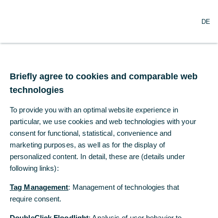
N
Suche
DE
a
v
i
g
a
t
Briefly agree to cookies and comparable web
i
technologies
o
n
To provide you with an optimal website experience in
ö
f
particular, we use cookies and web technologies with your
f
consent for functional, statistical, convenience and
n
marketing purposes, as well as for the display of
e
personalized content. In detail, these are (details under
n
following links):
Tag Management
: Management of technologies that
require consent.
DoubleClick Floodlight
: Analysis of user behavior to