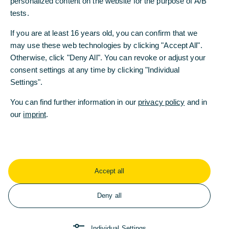
personalized content on the website for the purpose of A/B
tests.
Aktuelle Pressemitteilungen
If you are at least 16 years old, you can confirm that we
may use these web technologies by clicking "Accept All".
Otherwise, click "Deny All". You can revoke or adjust your
Commerzbank erzielt Rekordergebnis im
consent settings at any time by clicking "Individual
Settings".
ersten Halbjahr 2026
You can find further information in our
06.08.2026 - Die Bank hat ihre Erfolgsserie
privacy policy
and in
our
fortgesetzt. Sie steigerte ihre Erträge und ihre
imprint
.
Profitabilität deutlich. Auf dieser Basis plant die
Commerzbank ihren nächsten Aktienrückkauf.
Mehr lesen
Accept all
Deny all
Commerzbank investiert in Aus- und
Weiterbildung junger Talente
Individual Settings