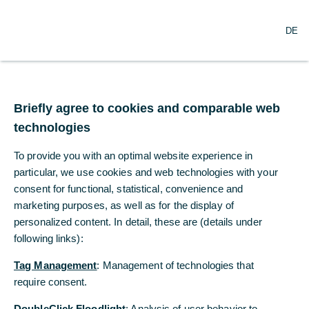
N
Suche
DE
a
v
i
g
China – Dienstleistungs-
a
t
Briefly agree to cookies and comparable web
PMI schwächt sich ab
i
technologies
o
n
Der offizielle Einkaufsmanagerindex für das
To provide you with an optimal website experience in
ö
verarbeitende Gewerbe stieg im Februar
f
particular, we use cookies and web technologies with your
nach dem chinesischen Neujahrsfest trotz
f
consent for functional, statistical, convenience and
n
schwächerer Inlandsnachfrage ...
marketing purposes, as well as for the display of
e
personalized content. In detail, these are (details under
n
following links):
Tommy Wu
Commerzbank Economic Research
Tag Management
: Management of technologies that
require consent.
03.03.2025
DoubleClick Floodlight
: Analysis of user behavior to