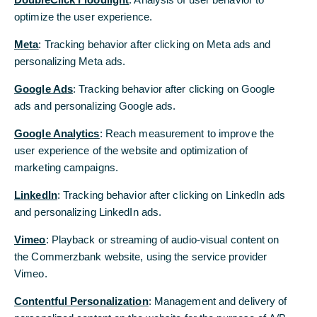
optimize the user experience.
... und der drohenden US-Zölle wieder in
Meta
: Tracking behavior after clicking on Meta ads and
den Expansionsbereich. Dagegen gab der
personalizing Meta ads.
Einkaufsmanagerindex für Dienstleistungen
Google Ads
: Tracking behavior after clicking on Google
trotz höherer Urlaubsausgaben nach. Die
ads and personalizing Google ads.
Jahrestagung des Nationalen
Google Analytics
: Reach measurement to improve the
Volkskongresses beginnt am 5. März. Wir
user experience of the website and optimization of
erwarten, dass die Regierung zur
marketing campaigns.
Absicherung eines Wachstumsziels von
LinkedIn
vermutlich um 5% eine Ausweitung des
: Tracking behavior after clicking on LinkedIn ads
and personalizing LinkedIn ads.
Haushaltsdefizits ankündigen wird.
Vimeo
: Playback or streaming of audio-visual content on
Der Einkaufsmanagerindex für das verarbeitende
the Commerzbank website, using the service provider
Gewerbe stieg, der im Dienstleistungssektor gab
Vimeo.
nach
Contentful Personalization
: Management and delivery of
Der offizielle Einkaufsmanagerindex für das