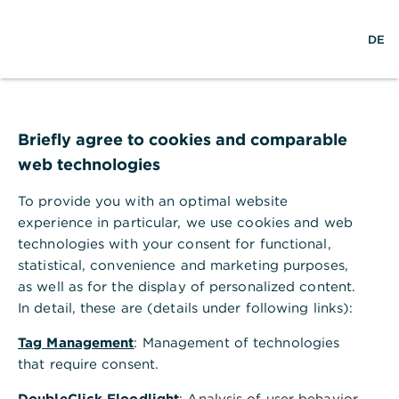
S
M
L
DE
u
e
o
c
n
g
h
ü
i
e
ö
n
Interview
f
,
Devisenhandel &
f
Briefly agree to cookies and comparable
n
web technologies
Absicherung gegen
e
n
To provide you with an optimal website
Wechselkursschwankun
experience in particular, we use cookies and web
gen
technologies with your consent for functional,
statistical, convenience and marketing purposes,
Stand 19. Oktober 2021
as well as for the display of personalized content.
In detail, these are (details under following links):
Tag Management
: Management of technologies
that require consent.
Die Commerzbank begleitet viele kleine
DoubleClick Floodlight
: Analysis of user behavior