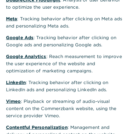
und mittlere Unternehmen wie z. B. Start-
to optimize the user experience.
ups beim Gang ins Ausland. In einem
Interview erklären Herbert Maier, Leiter
Meta
: Tracking behavior after clicking on Meta ads
Unternehmerkunden der Marktregion Süd,
and personalizing Meta ads.
und Oliver Haibt, Bereichsvorstand
Google Ads
: Tracking behavior after clicking on
Unternehmerkunden, worauf junge und
Google ads and personalizing Google ads.
gestandene Unternehmer bei
Google Analytics
: Reach measurement to improve
Devisenfragen achten müssen.
the user experience of the website and
optimization of marketing campaigns.
LinkedIn
: Tracking behavior after clicking on
LinkedIn ads and personalizing LinkedIn ads.
Gemäß einer Umfrage des Publishers Top-
50-Start-ups plant fast die Hälfte der Start-
Vimeo
: Playback or streaming of audio-visual
content on the Commerzbank website, using the
ups schon in der Frühphase eine
service provider Vimeo.
Auslandsexpansion – auch außerhalb der
Eurozone. Da viele Start-ups ihr Geschäft
Contentful Personalization
: Management and