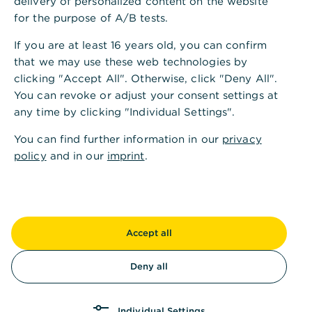
delivery of personalized content on the website
Umsätze markieren.
for the purpose of A/B tests.
Senden Sie uns die unterschriebene
If you are at least 16 years old, you can confirm
Schadensmeldung sowie alle erforderlichen
that we may use these web technologies by
Unterlagen postalisch an folgende Adresse:
clicking "Accept All". Otherwise, click "Deny All".
Commerzbank AG, Kaiserstraße 16, 60281
You can revoke or adjust your consent settings at
Frankfurt.
any time by clicking "Individual Settings".
Am Telefon
You can find further information in our
privacy
Nehmen Sie telefonischen Kontakt mit uns auf.
policy
and in our
imprint
.
Sie erreichen uns rund um die Uhr über die
Telefonnummer im Kontaktbereich am Ende der
Seite.
Authentifizieren Sie sich mit Ihren numerischen
Accept all
Zugangsdaten (Teilnehmernummer und PIN
bestehend aus Zahlen).
Deny all
Die Mitarbeitenden kümmern sich um die
Reklamation zu Ihrer Girocard.
Individual Settings