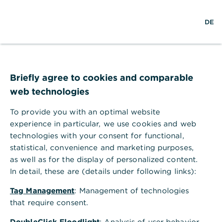
S
L
M
DE
u
o
e
c
g
n
h
i
ü
e
n
ö
Hilfebereich
Karten
f
Reklamation bei Verlust oder Diebstahl der Girocard
f
Briefly agree to cookies and comparable
Reklamation bei Verlust oder
n
web technologies
e
Diebstahl der Girocard
n
To provide you with an optimal website
Sie können eine Reklamation für Ihre Girocard bei
experience in particular, we use cookies and web
uns einreichen, wenn Ihnen ein finanzieller Schaden
technologies with your consent for functional,
entstanden ist (z. B. durch Diebstahl, Betrug oder
statistical, convenience and marketing purposes,
Missbrauch) oder wenn es Probleme am
as well as for the display of personalized content.
Geldautomaten sowie bei Internetzahlungen gibt.
In detail, these are (details under following links):
Erstatten Sie bei Diebstahl oder Verlust der Karte
eine Anzeige bei der Polizei. Die polizeiliche
Tag Management
: Management of technologies
Anzeige fügen Sie anschließend der Reklamation
that require consent.
hinzu.
DoubleClick Floodlight
: Analysis of user behavior