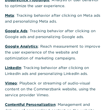
Per Formular
to optimize the user experience.
Nutzen Sie das Formular zur "
Girocard
(PDF)
Reklamation
", um uns einen Schaden bzw.
Meta
: Tracking behavior after clicking on Meta ads
eine Reklamation zu melden.
and personalizing Meta ads.
Füllen Sie das Formular mit allen erforderlichen
Google Ads
: Tracking behavior after clicking on
Angaben aus.
Google ads and personalizing Google ads.
Drucken Sie das Dokument aus und
Google Analytics
: Reach measurement to improve
unterschreiben Sie es.
the user experience of the website and
optimization of marketing campaigns.
Fügen Sie die geforderten Dokumente (z. B.
Klärungsversuche mit dem Händler, Belege,
LinkedIn
: Tracking behavior after clicking on
polizeiliche Anzeige) hinzu.
LinkedIn ads and personalizing LinkedIn ads.
Legen Sie im Falle einer missbräuchlichen
Vimeo
: Playback or streaming of audio-visual
oder betrügerischen Handlung eine Liste mit
content on the Commerzbank website, using the
den vom Betrüger abgebuchten Umsätzen bei.
service provider Vimeo.
Sie können als Liste beispielsweise Ihre
Contentful Personalization
: Management and
Kontoauszüge nutzen und die missbräuchlichen