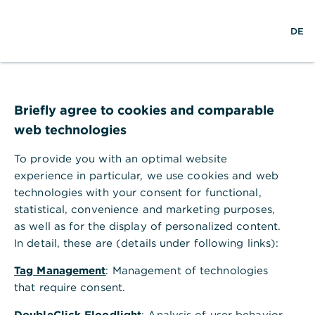
S
M
L
DE
u
e
o
c
n
g
h
ü
i
e
ö
n
Alles Wissenswerte auf einen Blick
f
,
Was ist eine
f
Briefly agree to cookies and comparable
n
web technologies
energetische
e
n
To provide you with an optimal website
Sanierung?
experience in particular, we use cookies and web
technologies with your consent for functional,
22
.11.2024 – Energiekosten einsparen und
statistical, convenience and marketing purposes,
Ressourcen schonen für die Zukunft: Wann
as well as for the display of personalized content.
eine energetische Sanierung nötig ist,
In detail, these are (details under following links):
welche Maßnahmen sie umfasst und wie Sie
Tag Management
: Management of technologies
die Sanierungskosten am besten
that require consent.
finanzieren.
DoubleClick Floodlight
: Analysis of user behavior