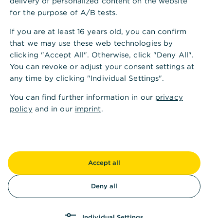
delivery of personalized content on the website
for the purpose of A/B tests.
Kosten einer energetischen Sanierung
If you are at least 16 years old, you can confirm
that we may use these web technologies by
clicking "Accept All". Otherwise, click "Deny All".
Welche Fördermöglichkeiten gibt es für
You can revoke or adjust your consent settings at
energetische Sanierungsmaßnahmen?
any time by clicking "Individual Settings".
You can find further information in our
privacy
policy
and in our
imprint
.
Energetische Sanierung
,
Das Wichtigste in Kürze
Accept all
Die energetische Sanierung von
Deny all
Bestandsimmobilien ist kosten- und
zeitaufwendig, lohnt sich aber langfristig durch
deutliche Einsparungen bei Energiekosten,
Individual Settings