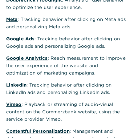
to optimize the user experience.
Meta
: Tracking behavior after clicking on Meta ads
Inhaltsverzeichnis
and personalizing Meta ads.
Google Ads
: Tracking behavior after clicking on
Google ads and personalizing Google ads.
Was ist eine energetische Sanierung?
Google Analytics
: Reach measurement to improve
the user experience of the website and
optimization of marketing campaigns.
Sanierungspflicht: Wann muss ich energetisch
sanieren?
LinkedIn
: Tracking behavior after clicking on
LinkedIn ads and personalizing LinkedIn ads.
Vimeo
Was gehört alles zur energetischen Sanierung?
: Playback or streaming of audio-visual
content on the Commerzbank website, using the
service provider Vimeo.
Individueller Sanierungsfahrplan (iSFP) als Basis
Contentful Personalization
: Management and
für höhere Förderung