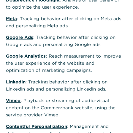
Wissenswerte zu Arten und
to optimize the user experience.
Kosten
Meta
: Tracking behavior after clicking on Meta ads
and personalizing Meta ads.
Laminat gehört aktuell zu den beliebtesten und
Google Ads
: Tracking behavior after clicking on
vielseitigsten Bodenbelägen. Die aus mehreren
Google ads and personalizing Google ads.
Schichten zusammengesetzten Dielen verbinden
die edle Optik von Parkett mit einem attraktiven
Google Analytics
: Reach measurement to improve
Preis und einfachen Verlegen. Die Kosten für
the user experience of the website and
Anschaffung und Verlegen des neuen Laminats
optimization of marketing campaigns.
hängen wesentlich von Art und Qualität des
LinkedIn
Bodens ab.
: Tracking behavior after clicking on
LinkedIn ads and personalizing LinkedIn ads.
Vimeo
: Playback or streaming of audio-visual
content on the Commerzbank website, using the
service provider Vimeo.
Welche Arten von Laminat
Contentful Personalization
: Management and
gibt es?