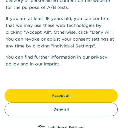
delivery of personalized content on the website
Mit der Art des Laminats beeinflussen Sie den Preis,
for the purpose of A/B tests.
ebenso wie den Aufwand beim Verlegen Ihres
If you are at least 16 years old, you can confirm
Bodens. Während in Format und Design fast keine
that we may use these web technologies by
Wünsche für Ihr einzigartiges Parkett offenbleiben,
clicking "Accept All". Otherwise, click "Deny All".
sind zwei Prinzipien beim Verlegen des Bodens
You can revoke or adjust your consent settings at
etabliert.
any time by clicking "Individual Settings".
Klick-Laminat
You can find further information in our
privacy
policy
and in our
imprint
.
Klick-Laminat ist die moderne und praktische
Variante. Bei diesem legen Sie die einzelnen Dielen
des Laminatbodens nebeneinander und profitieren
von einem integrierten Verbindungssystem. Dein
leichter Schlag mit einem Hammer genügt, um
Accept all
zwei Dielen Elemente fest miteinander zu
verbinden. Hierbei greift die Nut einer Diele in die
Deny all
Feder der anderen Diele. Es handelt sich um eine
schwimmende Verlegung.
Klebe-Laminat
Individual Settings