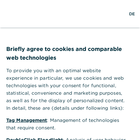
S
M
L
DE
u
e
o
c
n
g
h
ü
i
e
ö
n
Die Kosten beim
f
f
Briefly agree to cookies and comparable
Laminat verlegen
n
web technologies
e
n
01.09.2021 – Laminatboden ist ein zeitloser
To provide you with an optimal website
und hochwertiger Anblick. Doch welche
experience in particular, we use cookies and web
Arten von Laminat gibt es und ist das
technologies with your consent for functional,
eigene Verlegen eine sinnvolle Alternative
statistical, convenience and marketing purposes,
as well as for the display of personalized content.
zum Handwerker?
In detail, these are (details under following links):
Tag Management
: Management of technologies
that require consent.
Laminat verlegen – alles
DoubleClick Floodlight
: Analysis of user behavior