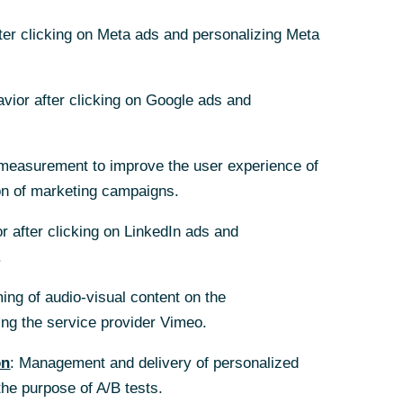
ndssprecher?
sende Fragen
fter clicking on Meta ads and personalizing Meta
lagen unseres
 Anfrage zur
avior after clicking on Google ads and
measurement to improve the user experience of
on of marketing campaigns.
r after clicking on LinkedIn ads and
heute
.
ing of audio-visual content on the
g the service provider Vimeo.
on
: Management and delivery of personalized
the purpose of A/B tests.