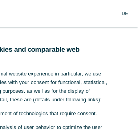
Suche
DE
nzern
DE
arch
Service
ookies and comparable web
ichte
mal website experience in particular, we use
s with your consent for functional, statistical,
purposes, as well as for the display of
ail, these are (details under following links):
ment of technologies that require consent.
ennglas viele
Analysis of user behavior to optimize the user
 Wie verlief die