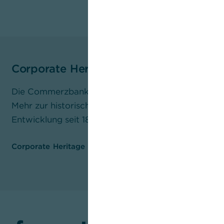
Corporate Heritage
Die Commerzbank hat ein reiches historisches wie k
Mehr zur historischen DNA der Bank und ihrer langf
Entwicklung seit 1870 erfahren Sie im unten steh
Corporate Heritage der Commerzbank (pdf, 5 MB)