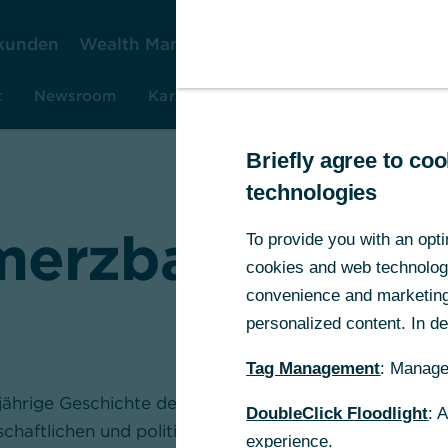
kunden
Wealth Management
Firmenkunden
Ko
t
Newsroom
Karriere
Investor Relations
Rese
Briefly agree to c
technologies
erzbank-Gesch
To provide you with an opti
cookies and web technologie
convenience and marketing 
personalized content. In det
Tag Management
: Manage
-jährige Geschichte der Commerzbank zeigt wie ein Br
DoubleClick Floodlight
: 
chaftlichen und politischen Entwicklung Deutschlands.
experience.