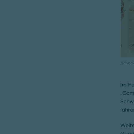
Schec
Im Fe
„Comm
Schwe
führe
Weite
Magde