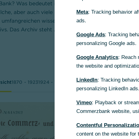
Bank? Was bedeutet ihr Logo? Wie hießen die Vorsta
lche, aber auch viele andere über die Bank hinauswei
Meta
: Tracking behavior a
n umfangreichen wissenschaftlich aufbereiteten Unter
ads.
ivs. Das Archiv steht Journalisten und Historikern auf
Google Ads
: Tracking beh
personalizing Google ads.
Google Analytics
: Reach 
the website and optimizati
LinkedIn
: Tracking behavio
sicht
1870 - 1923
1924 - 1945
1946 - 1969
1970 - 1989
1990 - 
personalizing LinkedIn ads
Vimeo
: Playback or stream
Commerzbank website, usin
Contentful Personalizati
content on the website for 