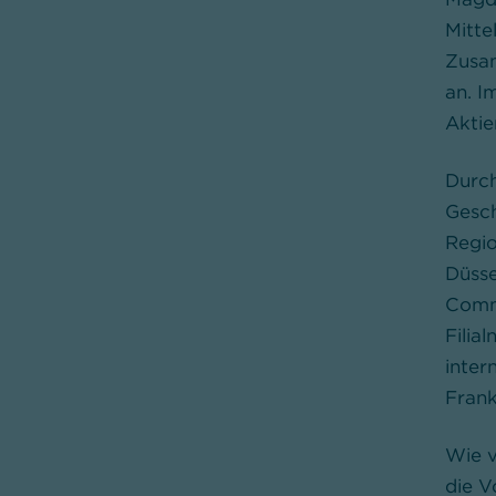
Mitte
Zusam
an. I
Akti
Durch
Gesch
Regio
Düsse
Comme
Filia
inter
Frank
Wie v
die V