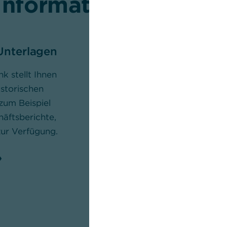
Informationen und U
Unterlagen
Literatur
 stellt Ihnen
Auf der Seite finden Sie zwei
istorischen
Übersichten mit Publikationen, d
zum Beispiel
sich mit der Commerzbank wie
häftsberichte,
auch mit der ehemaligen
ur Verfügung.
Dresdner Bank befassen.
Mehr erfahren