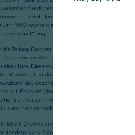
ldeutschen Creditbank. In der Bankenkrise ordnete de
menschluss mit dem Barmer Bank-Verein Hinsberg, Fi
m Jahr 1940 wurde die in der Öffentlichkeit übliche
engesellschaft“ angenommen.
 die Teilung Europas nach 1945 verlor die Commerzba
äftsstellen. Im Westen Deutschlands entstanden dur
nalinstitute. Diese wurden 1958 zur „Commerzbank Akti
ldorf vereinigt. In den Fünfziger- und Sechzigerjahren 
rzbank das Geschäft mit privaten Kunden und baute
lnetz auf. Etwa zeitgleich begann außerdem die Entwic
nationalen Konzern. Von 1970 an wurden die bisherige
furt am Main zentralisiert, wo sich seit 1990 auch der j
erlief die Entwicklung der Bank im Einzelnen? Was be
orstandssprecher? Solche und andere Fragen möchten 