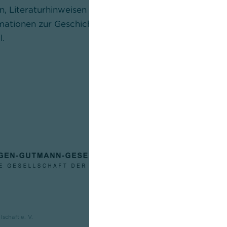
n, Literaturhinweisen und Quellenangaben beantworten
mationen zur Geschichte der Commerzbank wünschen, 
l.
Histori
Die Eugen-Gut
historische G
gemeinnützige
Interesse an
der Dresdner
Allgemeinen.
chaft e. V.
Zur Website