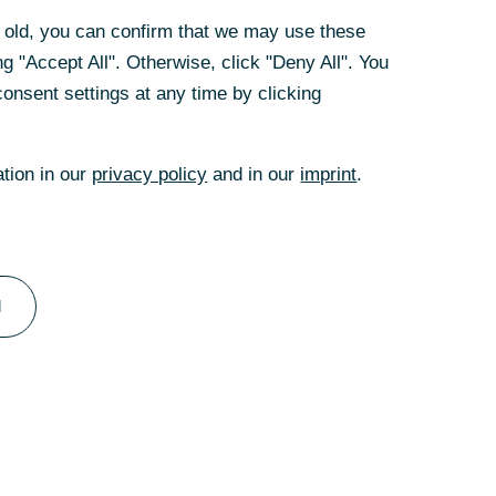
rs old, you can confirm that we may use these
g "Accept All". Otherwise, click "Deny All". You
onsent settings at any time by clicking
ation in our
privacy policy
and in our
imprint
.
l
d Privatbankiers die
 verlagerte sich der
reifte zu einer der
ilialnetz.
schen Privat-Bank aus
kfurt am Main stammenden