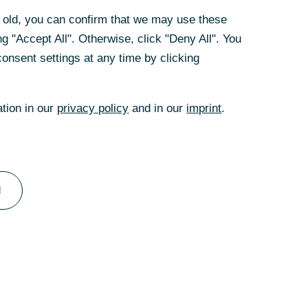
en dort
rs old, you can confirm that we may use these
g "Accept All". Otherwise, click "Deny All". You
onsent settings at any time by clicking
 teilen. Sie
nen Dokumenten.
ation in our
privacy policy
and in our
imprint
.
l
erzbank-
digen