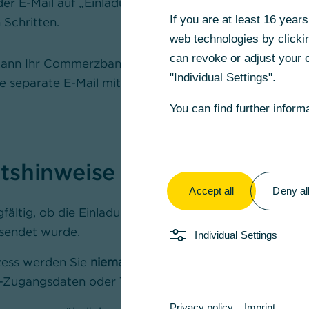
 der E-Mail auf „Einladung annehmen“ und folgen Sie d
If you are at least 16 yea
 Schritten.
web technologies by clickin
can revoke or adjust your c
ann Ihr Commerzbank-Kontakt Dateien sicher mit Ihnen
"Individual Settings".
ne separate E-Mail mit einem Link zu den freigegebe
You can find further inform
itshinweise
Accept all
Deny al
gfältig, ob die Einladungs-Mail wirklich aus der Comm
endet wurde.
Individual Settings
zess werden Sie
niemals
nach Ihrer PIN, Ihren vollstän
-Zugangsdaten oder TANs gefragt.
Privacy policy
Imprint