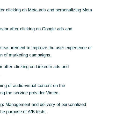
fter clicking on Meta ads and personalizing Meta
avior after clicking on Google ads and
Adresse mit einer
measurement to improve the user experience of
on of marketing campaigns.
r after clicking on LinkedIn ads and
.
ing of audio-visual content on the
g the service provider Vimeo.
Google
e)
on
: Management and delivery of personalized
the purpose of A/B tests.