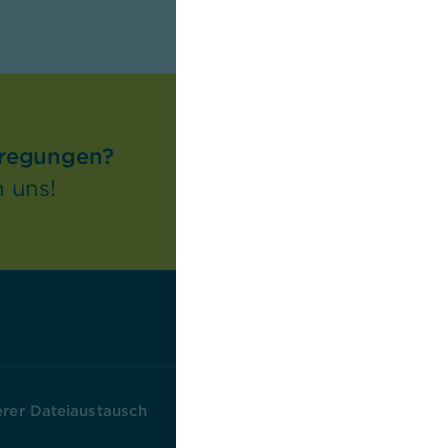
nregungen?
 uns!
erer Dateiaustausch