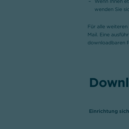
Wenn Ihnen e
wenden Sie si
Für alle weiteren
Mail. Eine ausfüh
downloadbaren P
Downl
Einrichtung sic