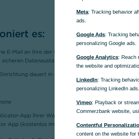
Meta
: Tracking behavior a
ads.
oniert es:
Google Ads
: Tracking beh
personalizing Google ads.
eine E-Mail an Ihre der Commerzbank bekannte E-Mail-
Google Analytics
: Reach 
 sicheren Datenaustausch.
the website and optimizati
Einrichtung dauert in der Regel 5–10 Minuten.
LinkedIn
: Tracking behavio
personalizing LinkedIn ads
hone
Vimeo
: Playback or stream
Commerzbank website, usin
ticator-App Ihrer Wahl, zum Beispiel Microsoft oder 
tor App (kostenlos im App Store auf Ihrem Smartphon
Contentful Personalizati
content on the website for 