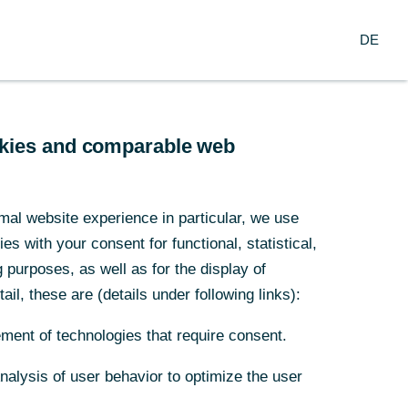
Suche
DE
nzern
DE
arch
Service
ookies and comparable web
it der
mal website experience in particular, we use
s with your consent for functional, statistical,
purposes, as well as for the display of
ail, these are (details under following links):
ment of technologies that require consent.
ung, um
Analysis of user behavior to optimize the user
r auszutauschen.