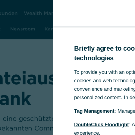
kunden
Wealth Management
Firmenkunden
Ko
t
Newsroom
Karriere
Investor Relations
Rese
Briefly agree to c
technologies
ateiaustausch m
To provide you with an opti
cookies and web technologie
convenience and marketing 
ank
personalized content. In det
Tag Management
: Manage
n eine geschützte Umgebung zur Verfüg
DoubleClick Floodlight
: 
 bekannten Commerzbank Ansprechpartne
experience.