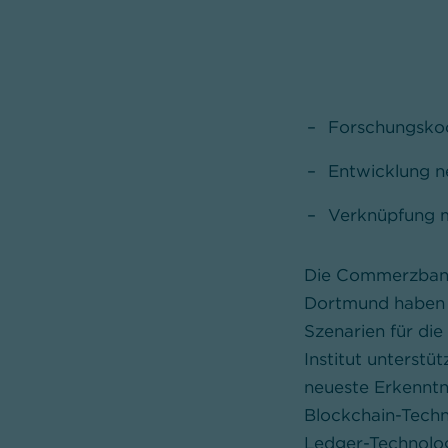
Forschungskoo
Entwicklung ne
Verknüpfung m
Die Commerzbank u
Dortmund haben e
Szenarien für die
Institut unterstü
neueste Erkennt
Blockchain-Techn
Ledger-Technolog