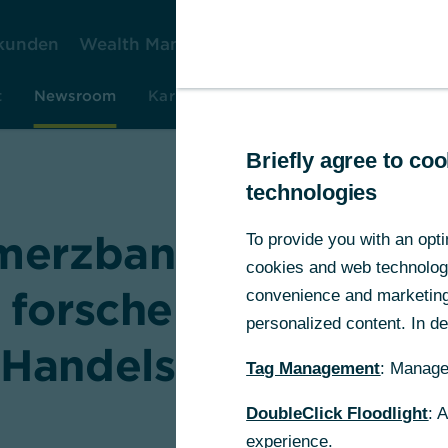
kunden
Wealth Management
Firmenkunden
Ko
t
Newsroom
Karriere
Investor Relations
Rese
Briefly agree to c
technologies
erzbank und Fraunh
To provide you with an opti
cookies and web technologie
 forschen gemeinsa
convenience and marketing 
personalized content. In det
Handelsfinanzierung
Tag Management
: Manage
DoubleClick Floodlight
: 
experience.