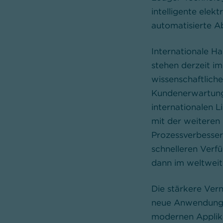
intelligente elek
automatisierte A
Internationale H
stehen derzeit i
wissenschaftlich
Kundenerwartung
internationalen L
mit der weiteren 
Prozessverbesse
schnelleren Verf
dann im weltweit
Die stärkere Ver
neue Anwendungs­
modernen Applikat