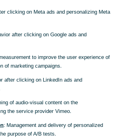
fter clicking on Meta ads and personalizing Meta
avior after clicking on Google ads and
5“ gestartet
measurement to improve the user experience of
on of marketing campaigns.
r after clicking on LinkedIn ads and
stik IML in
.
on sollen
t werden. Das
ing of audio-visual content on the
liefert zugleich
g the service provider Vimeo.
en Einsatz von
on
: Management and delivery of personalized
Distributed-
the purpose of A/B tests.
 Grundlage für