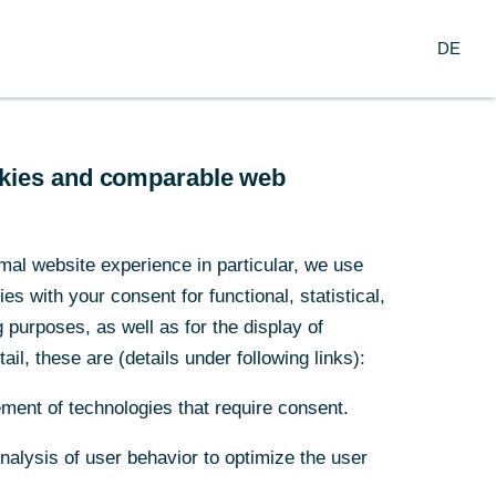
Suche
DE
nzern
DE
arch
Service
ookies and comparable web
ofer-
mal website experience in particular, we use
s with your consent for functional, statistical,
m zu
purposes, as well as for the display of
ail, these are (details under following links):
ment of technologies that require consent.
Analysis of user behavior to optimize the user