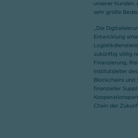
unserer Kunden, 
sehr große Bedeut
„Die Digitalisie
Entwicklung smart
Logistikdienstlei
zukünftig völlig 
Finanzierung, Ris
Institutsleiter d
Blockchains und 
finanzieller Sup
Kooperationspart
Chain der Zukunft