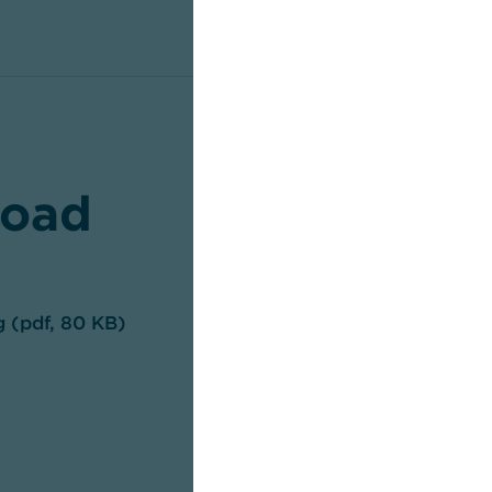
oad
g (pdf, 80 KB)