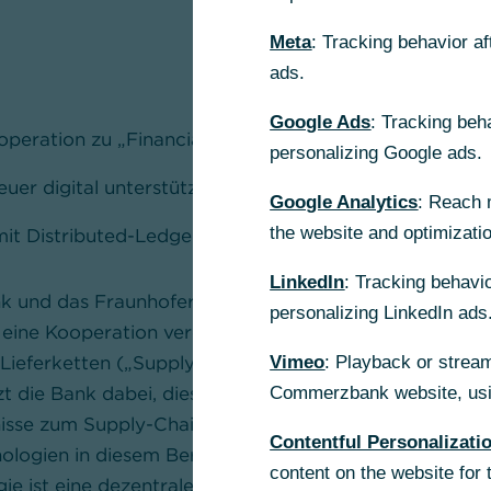
Meta
: Tracking behavior a
ads.
Google Ads
: Tracking beh
peration zu „Financial Supply Chain Management 202
personalizing Google ads.
uer digital unterstützter Geschäftsmodelle im Fokus
Google Analytics
: Reach 
the website and optimizati
it Distributed-Ledger- und Blockchain-Technologien
LinkedIn
: Tracking behavio
nd das Fraunhofer-Institut für Materialfluss und Logi
personalizing LinkedIn ads
ine Kooperation vereinbart. Im Kern dieser Kooperati
 Lieferketten („Supply Chains“) der Zukunft entwickel
Vimeo
: Playback or stream
tzt die Bank dabei, diese Prozesse zu orchestrieren und 
Commerzbank website, usin
nisse zum Supply-Chain-Management und dem möglich
Contentful Personalizati
ologien in diesem Bereich. Die Blockchain- oder auch 
content on the website for 
ie ist eine dezentrale Datenstruktur und zum Beispiel