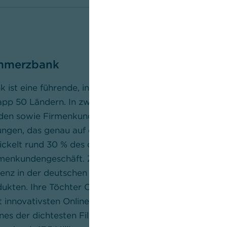
mmerzbank
ist eine führende, international agierende Geschäfts
app 50 Ländern. In zwei Geschäftsbereichen – Privat- 
n sowie Firmenkunden – bietet die Bank ein umfasse
ungen, das genau auf die Bedürfnisse ihrer Kunden zuge
kelt rund 30 % des deutschen Außenhandels ab und i
menkundengeschäft. Zudem ist die Bank aufgrund ihr
z in der deutschen Wirtschaft ein führender Anbiete
ukten. Ihre Töchter Comdirect in Deutschland und mB
 innovativsten Onlinebanken. Mit ungefähr 1.000 Filial
s der dichtesten Filialnetze der deutschen Privatba