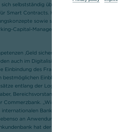
 sich selbstständig über das Internet verbinden und A
 für Smart Contracts. Hieraus können neue Handelssy
ungskonzepte sowie schnellere Transaktionsverfahren u
king-Capital-Management entstehen. Diese stehen im
etenzen ,Geld sicher bewegen‘, ,Handel finanzieren‘ s
en auch im Digitalisierungszeitalter eine hohe Releva
 Einbindung des Fraun­hofer-Instituts für Materialflus
 bestmöglichen Einblick in die momentan sehr vielfält
nsätze entlang der Logistik- und Materialflussprozesse
Laber, Bereichsvorstand Trade Finance & Cash-Manag
 Commerz­bank. „Wir arbeiten in zahlreichen Projekt
 internationalen Banken an der Digitalisierung von Pr
, ebenso an Anwendungsmöglichkeiten für Blockchain-
enkundenbank hat der klare Fokus auf die zukünftigen