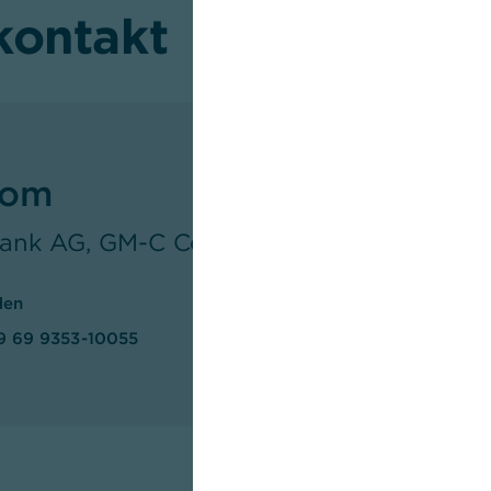
kontakt
oom
nk AG, GM-C Corporate Communication
den
9 69 9353-10055