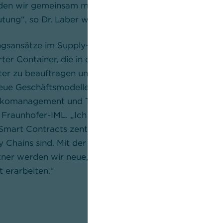
den wir gemeinsam mit dem Fraunhofer-IML erarbeite
ung“, so Dr. Laber weiter.
rungsansätze im Supply-Chain-Management wie zum Beis
er Container, die in der Lage sind, sich selbst zu rout
ster zu beauftragen und diese selbst­ständig zu bezahl
neue Geschäftsmodelle für Banken in den Geschäfts­ber
ikomanagement und Transaktion“, erklärte Prof. Dr. M
es Fraunhofer-IML. „Ich bin davon überzeugt, dass Tech
Smart Contracts zentrale Enabler für die Verknüpfung
ply Chains sind. Mit der Commerzbank als innovativem
ner werden wir neue, sichere und schnelle Lösungen f
 erarbeiten.“