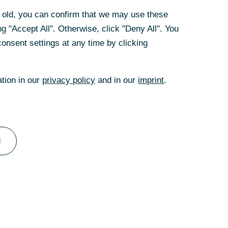
 denen die
rs old, you can confirm that we may use these
t.
g "Accept All". Otherwise, click "Deny All". You
onsent settings at any time by clicking
nanzströme
ternehmen sowie
veränderte
ation in our
privacy policy
and in our
imprint
.
t verbundenen
der werden. Denn
nftig viele
nt und einer
l
r etwa werden
eifend völlig
ung mit
ernetzte