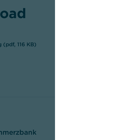
oad
 (pdf, 116 KB)
mmerzbank