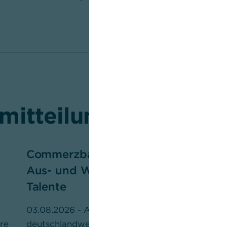
mitteilungen
Commerzbank investiert in
A
Aus- und Weiterbildung junger
A
Talente
0
he
03.08.2026 - Am 1. August sind
Ü
hre
deutschlandweit rund 320 Auszubildende