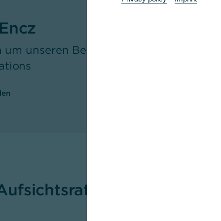
 Encz
rn um unseren Bereichsvorstand Group 
tions
den
Aufsichtsrat Commerzbank