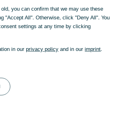
rs old, you can confirm that we may use these
en Vorschlag für
g "Accept All". Otherwise, click "Deny All". You
es Aufsichtsrats
onsent settings at any time by clicking
ank AG, sagte:
ation in our
privacy policy
and in our
imprint
.
rd und danke ihr
rzbank und ihr
l