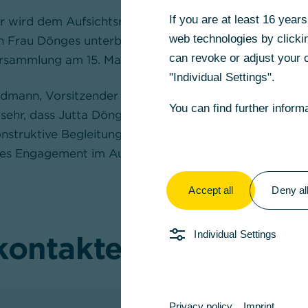
If you are at least 16 yea
r wird dem Aufsichtsrat der Commerzbank zeitnah ein
web technologies by clickin
n Frau Dönges unterbreiten. Über den Wahlvorschlag d
can revoke or adjust your c
ersammlung am 15. Mai 2025 abstimmen.
"Individual Settings".
eidmann, Vorsitzender des Aufsichtsrats der Commerzb
You can find further inform
sehr, dass Jutta Dönges den Aufsichtsrat verlassen wi
-konstruktive Begleitung der Transformation der Comme
s Engagement im Aufsichtsrat.“
Accept all
Deny al
Individual Settings
kontakte
Privacy policy
Imprint