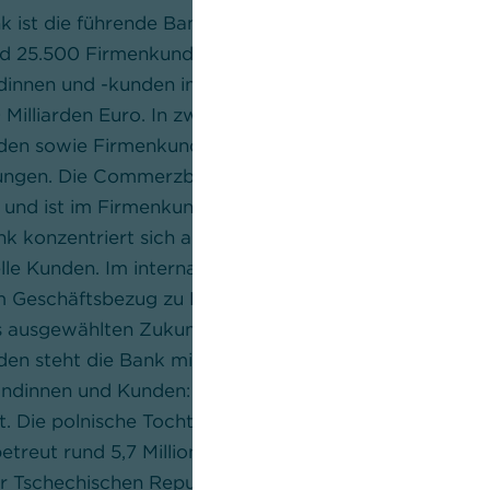
ist die führende Bank für den deutschen Mittelstand
nd 25.500 Firmenkundenverbünden. Zudem betreut sie 
innen und -kunden in Deutschland mit einem angele
Milliarden Euro. In zwei Geschäftsbereichen – Privat-
n sowie Firmenkunden – bietet die Bank ein umfasse
tungen. Die Commerzbank wickelt rund 30 % des deut
und ist im Firmenkundengeschäft international in meh
ank konzentriert sich auf den deutschen Mittelstand,
nelle Kunden. Im internationalen Geschäft begleitet d
 Geschäftsbezug zu Deutschland, Österreich oder de
 ausgewählten Zukunftsbranchen. Im Segment Privat
en steht die Bank mit den Marken Commerzbank und
Kundinnen und Kunden: online und mobil, im Beratungsc
t. Die polnische Tochtergesellschaft mBank S.A. ist ein
betreut rund 5,7 Millionen Privat- und Firmenkunden ü
er Tschechischen Republik und der Slowakei.