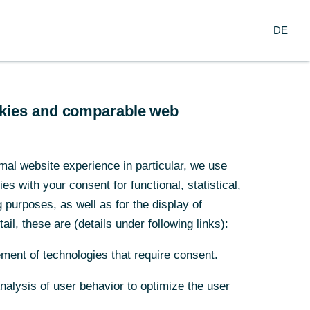
Suche
DE
nzern
DE
arch
Service
ookies and comparable web
at der
mal website experience in particular, we use
s with your consent for functional, statistical,
r
purposes, as well as for the display of
ail, these are (details under following links):
25
ment of technologies that require consent.
Analysis of user behavior to optimize the user