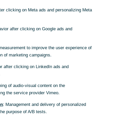
fter clicking on Meta ads and personalizing Meta
avior after clicking on Google ads and
measurement to improve the user experience of
 wird Vorschlag
on of marketing campaigns.
r after clicking on LinkedIn ads and
Commerzbank AG,
.
ss sie
ing of audio-visual content on the
enden
g the service provider Vimeo.
ss Frau Dönges
hrer zusätzlichen
on
: Management and delivery of personalized
the purpose of A/B tests.