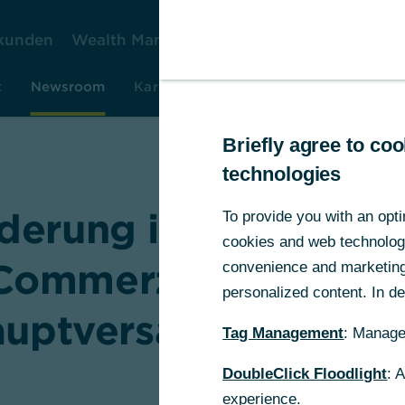
kunden
Wealth Management
Firmenkunden
Ko
t
Newsroom
Karriere
Investor Relations
Rese
Briefly agree to c
technologies
derung im Aufsichtsr
To provide you with an opti
cookies and web technologie
Commerzbank AG zu
convenience and marketing 
personalized content. In det
auptversammlung 20
Tag Management
: Manage
DoubleClick Floodlight
: 
experience.