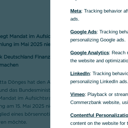
Meta
: Tracking behavior a
ads.
Google Ads
: Tracking beh
legt Mandat im Aufsichtsrat der Bank zum Ablauf der
personalizing Google ads.
lung im Mai 2025 nieder
Google Analytics
: Reach 
k Deutschland Finanzagentur GmbH („Finanzagentur“)
the website and optimizati
 machen
LinkedIn
: Tracking behavio
Jutta Dönges hat den Aufsichtsratsvorsitzenden der 
personalizing LinkedIn ads
nd das Bundesministerium der Finanzen informiert, da
Vimeo
: Playback or stream
hr Mandat im Aufsichtsrat der Commerzbank zur komm
Commerzbank website, usin
 am 15. Mai 2025 niederzulegen. Grund dafür ist, da
glied eines börsennotierten Unternehmens die Anzahl i
Contentful Personalizati
ren möchte.
content on the website for 