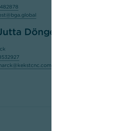
7482878
est@bga.global
Jutta Dönges
rck
 8532927
smarck@kekstcnc.com