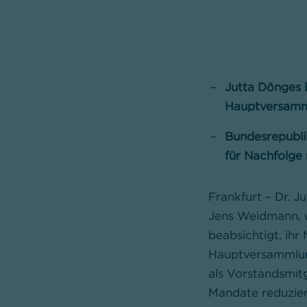
Jutta Dönges 
Hauptversamm
Bundesrepubli
für Nachfolge
Frankfurt – Dr. 
Jens Weidmann, u
beabsichtigt, i
Hauptversammlung
als Vorstandsmit
Mandate reduzie