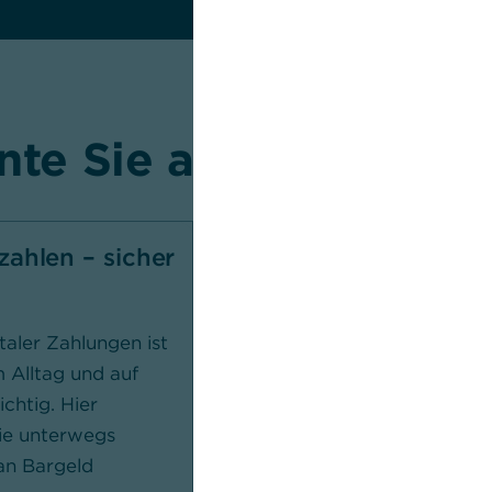
te Sie auch interessi
ahlen – sicher
Welches Bezahlsystem
Internet passt am best
Ihnen?
taler Zahlungen ist
m Alltag und auf
Online-Bezahlen ist bequem u
chtig. Hier
schnell. Doch welche Zahlungsa
Sie unterwegs
die Beste? Wir zeigen Ihnen di
 an Bargeld
und Nachteile von PayPal,