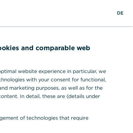
S
M
L
DE
u
e
o
c
n
g
h
ü
i
e
ö
n
f
r Ihre
cookies and comparable web
f
n
e
ptimal website experience in particular, we
n
hnologies with your consent for functional,
 and marketing purposes, as well as for the
egeln? Informieren Sie sich
ontent. In detail, these are (details under
gement of technologies that require