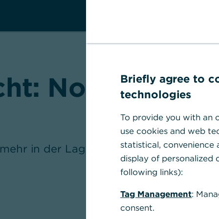
t: Notfallplan fü
Briefly agree to 
technologies
To provide you with an o
use cookies and web tec
statistical, convenience
 mehr in der Lage sind Ihre Finanzen zu r
display of personalized c
following links):
Tag Management
: Mana
consent.