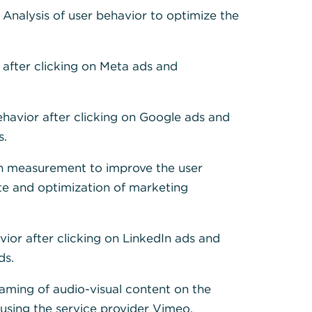
: Analysis of user behavior to optimize the
 after clicking on Meta ads and
ln? Haben Sie
ehavior after clicking on Google ads and
oder eines
s.
h measurement to improve the user
te and optimization of marketing
er die
uvor
rson erteilt
vior after clicking on LinkedIn ads and
können und
ds.
eaming of audio-visual content on the
sing the service provider Vimeo.
häfte