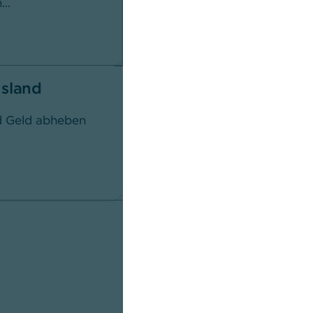
..
Kreditkartenzahlung und Co.
Mehr erfahren
usland
d Geld abheben