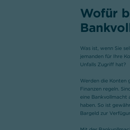
Wofür b
Bankvol
Was ist, wenn Sie se
jemanden für Ihre Ko
Unfalls Zugriff hat?
Werden die Konten g
Finanzen regeln. Sind
eine Bankvollmacht 
haben. So ist gewäh
Bargeld zur Verfügun
Mit der Bankvollmac