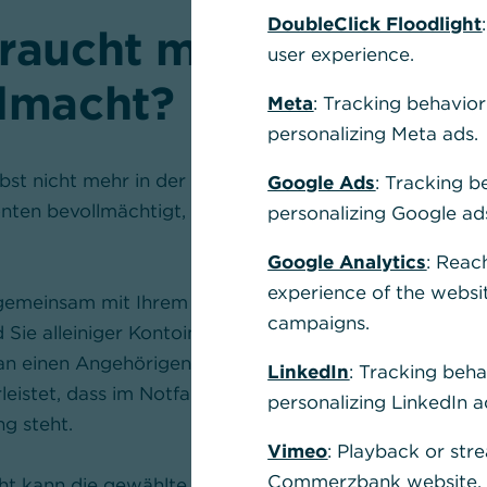
DoubleClick Floodlight
raucht man eine
user experience.
lmacht?
Meta
: Tracking behavior
personalizing Meta ads.
lbst nicht mehr in der Lage sind Ihre Finanzen zu rege
Google Ads
: Tracking b
nten bevollmächtigt, der im Falle schwerer Krankheit 
personalizing Google ad
Google Analytics
: Reac
experience of the websi
emeinsam mit Ihrem Lebenspartner geführt, kann dies
campaigns.
 Sie alleiniger Kontoinhaber, ist es sinnvoll wenn Sie z
an einen Angehörigen oder eine Ihnen nahestehende Pe
LinkedIn
: Tracking beha
rleistet, dass im Notfall Rechnungen bezahlt werden 
personalizing LinkedIn a
g steht.
Vimeo
: Playback or str
Commerzbank website, u
ht kann die gewählte Vertrauensperson die Bankgesc