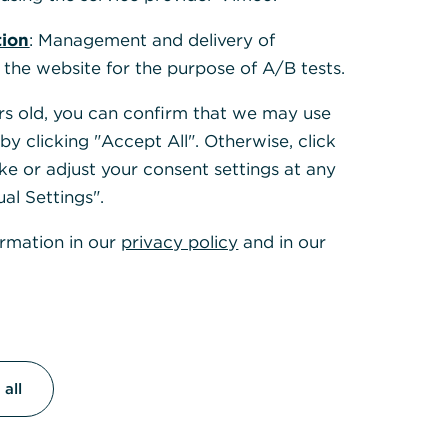
so ist der
tion
: Management and delivery of
ungen gibt es
 the website for the purpose of A/B tests.
r Sie
ears old, you can confirm that we may use
y clicking "Accept All". Otherwise, click
egrenzung für
ke or adjust your consent settings at any
u jedem
ual Settings".
ormation in our
privacy policy
and in our
t
dem
all