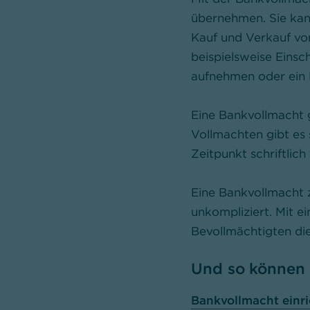
übernehmen. Sie ka
Kauf und Verkauf vo
beispielsweise Einsc
aufnehmen oder ein 
Eine Bankvollmacht g
Vollmachten gibt es 
Zeitpunkt schriftlich
Eine Bankvollmacht zu
unkompliziert. Mit 
Bevollmächtigten di
Und so können 
Bankvollmacht einri