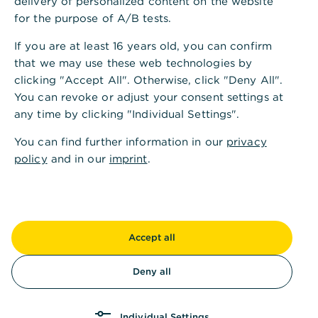
delivery of personalized content on the website
Lösungen, die Wachstum, Nachfolge und
for the purpose of A/B tests.
Stabilität verbinden – individuell, erfahren und
If you are at least 16 years old, you can confirm
verlässlich.
that we may use these web technologies by
clicking "Accept All". Otherwise, click "Deny All".
Mehr erfahren
You can revoke or adjust your consent settings at
any time by clicking "Individual Settings".
Zukunft gestalten
Next Gen
You can find further information in our
privacy
policy
and in our
imprint
.
Für die nächste Generation: Wir gestalten
Vermögensstrategien, die Innovation und
Verantwortung vereinen – mit exklusiven
Zugängen zu Märkten, Netzwerken und neuen
Entwicklungsmöglichkeiten.
Accept all
Mehr erfahren
Deny all
Werte bewahren
Stiftungen & Family Office
Individual Settings