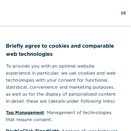
S
M
L
DE
u
e
o
c
n
g
h
ü
i
e
ö
n
Für Ihren Anspruch auf
f
f
Briefly agree to cookies and comparable
erstklassige Lösungen
n
web technologies
e
n
To provide you with an optimal website
Wir bieten Familien und Privatpersonen,
experience in particular, we use cookies and web
Unternehmern, der nächsten Generation
technologies with your consent for functional,
sowie Stiftungen und Family Offices
statistical, convenience and marketing purposes,
individuelle Strategien, exklusive
as well as for the display of personalized content.
Marktzugänge und ein starkes Netzwerk –
In detail, these are (details under following links):
für den langfristig angelegten
Tag Management
: Management of technologies
Vermögenserfolg auf höchstem Niveau.
that require consent.
DoubleClick Floodlight
: Analysis of user behavior