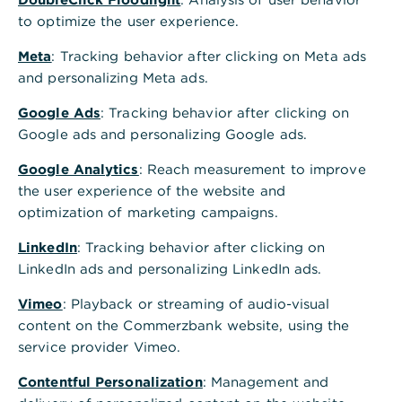
to optimize the user experience.
Meta
: Tracking behavior after clicking on Meta ads
Ziele erreichen
Familien & Privatpersonen
and personalizing Meta ads.
Wir sichern, strukturieren und entwickeln Ihr
Google Ads
: Tracking behavior after clicking on
Vermögen – für Sie und kommende
Google ads and personalizing Google ads.
Generationen. Mit einem ganzheitlichen Blick
Google Analytics
: Reach measurement to improve
auf Ihre Ziele möchten wir zu mehr Stabilität,
the user experience of the website and
Transparenz und langfristiger finanzieller
optimization of marketing campaigns.
Sicherheit beitragen.
LinkedIn
: Tracking behavior after clicking on
Mehr erfahren
LinkedIn ads and personalizing LinkedIn ads.
Vimeo
: Playback or streaming of audio-visual
Erfolg sichern
Unternehmer & Mittelständler
content on the Commerzbank website, using the
service provider Vimeo.
Unternehmerisches Vermögen verlangt
Präzision und Weitblick. Wir strukturieren
Contentful Personalization
: Management and
Kapital, steuern Risiken und schaffen