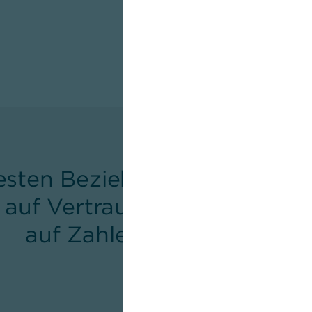
Termin vereinbaren
esten Beziehungen im Fina
 auf Vertrauen und Verständn
auf Zahlen und Fakten.“