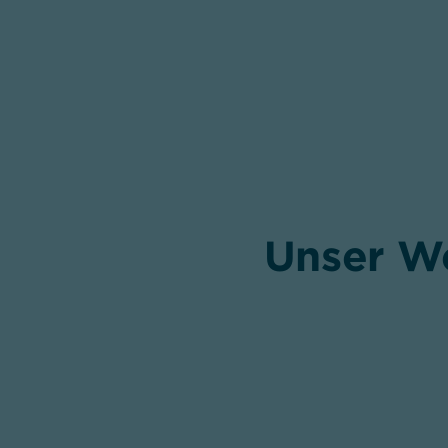
,
Unser W