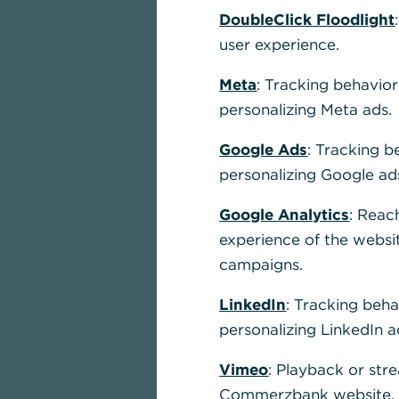
DoubleClick Floodlight
user experience.
Meta
: Tracking behavior
personalizing Meta ads.
Google Ads
: Tracking b
personalizing Google ad
Google Analytics
: Reac
experience of the websi
campaigns.
LinkedIn
: Tracking beha
personalizing LinkedIn a
Vimeo
: Playback or str
Commerzbank website, u