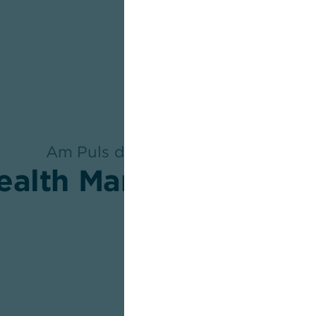
Am Puls der Alpenmetropole
ealth Management in
München begeistert mit seine
Erlebnisfluss der Stadt, die 
Eleganz der Maximilianstraß
machen die bayrische Metrop
ist sie internationaler Wirts