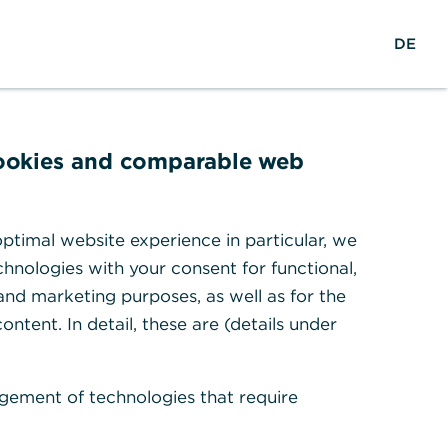
S
M
L
DE
u
e
o
c
n
g
h
ü
i
e
ö
n
f
cookies and comparable web
f
n
e
ptimal website experience in particular, we
n
hnologies with your consent for functional,
 and marketing purposes, as well as for the
ontent. In detail, these are (details under
gement of technologies that require