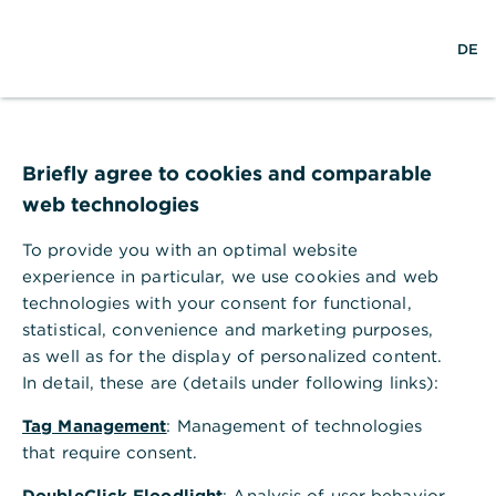
S
M
L
DE
u
e
o
c
n
g
h
ü
i
e
ö
n
f
f
Briefly agree to cookies and comparable
n
web technologies
e
n
To provide you with an optimal website
experience in particular, we use cookies and web
technologies with your consent for functional,
statistical, convenience and marketing purposes,
as well as for the display of personalized content.
In detail, these are (details under following links):
Tag Management
: Management of technologies
that require consent.
Wealth Management in
DoubleClick Floodlight
: Analysis of user behavior