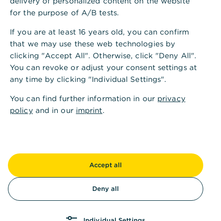
delivery of personalized content on the website
wichtiger Hafen- und Wirtschaftsstandort im
for the purpose of A/B tests.
Norden. Wer hier lebt, weiß den offenen Blick aufs
If you are at least 16 years old, you can confirm
Meer, die Dynamik des internationalen
that we may use these web technologies by
Schiffsverkehrs und das besondere Lebensgefühl
clicking "Accept All". Otherwise, click "Deny All".
einer Hafenstadt zu schätzen.
You can revoke or adjust your consent settings at
So wie ein erfahrener Segler Wind und
any time by clicking "Individual Settings".
Strömungen nutzt, um sicher den richtigen Kurs zu
You can find further information in our
privacy
halten, begleiten wir unsere Kunden im Wealth
policy
and in our
imprint
.
Management mit Strategien, die ihr Vermögen
zuverlässig durch jede Lebensphase steuern. Wir
entwickeln klare Vermögenspläne, gestalten
individuelle Anlagestrategien, unterstützen bei
Nachfolge- und Stiftungsfragen und sorgen für
Accept all
maßgeschneiderte Vorsorge- und Absicherung.
Deny all
Mit unserem Standort in Kiel sind wir für Sie in
ganz Schleswig-Holstein nah – verlässlich,
partnerschaftlich und immer auf Kurs, Ihr
Individual Settings