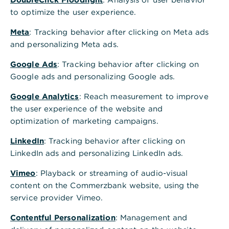
,
Kiel
to optimize the user experience.
Holstenstr. 64
Meta
: Tracking behavior after clicking on Meta ads
24103 Kiel
and personalizing Meta ads.
Tel.: +49 431 9974180
Google Ads
: Tracking behavior after clicking on
Google ads and personalizing Google ads.
Termin vereinbaren
Google Analytics
: Reach measurement to improve
the user experience of the website and
optimization of marketing campaigns.
LinkedIn
: Tracking behavior after clicking on
Werte auf Kurs halten
LinkedIn ads and personalizing LinkedIn ads.
,
Unser Wealth Management
Vimeo
: Playback or streaming of audio-visual
in Kiel
content on the Commerzbank website, using the
service provider Vimeo.
Kiel lebt mit und am Wasser: Die Förde prägt die
Stadt ebenso wie ihre maritime Geschichte, die
Contentful Personalization
: Management and
große Tradition der Kieler Woche und ihre Rolle als