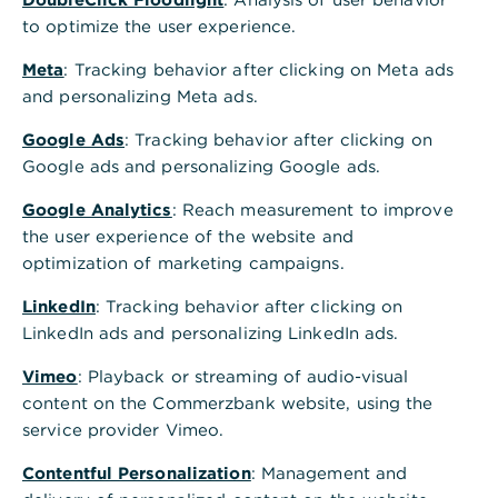
,
Düsseldorf
to optimize the user experience.
Breite Str. 25
Meta
: Tracking behavior after clicking on Meta ads
40213 Düsseldorf
and personalizing Meta ads.
Tel.: +49 211 8271330
Google Ads
: Tracking behavior after clicking on
Google ads and personalizing Google ads.
Termin vereinbaren
Google Analytics
: Reach measurement to improve
the user experience of the website and
optimization of marketing campaigns.
LinkedIn
: Tracking behavior after clicking on
Stil und Exklusivität am Rhein
LinkedIn ads and personalizing LinkedIn ads.
,
Unser Wealth Management
Vimeo
: Playback or streaming of audio-visual
in Düsseldorf
content on the Commerzbank website, using the
service provider Vimeo.
Düsseldorf gilt als eine der attraktivsten
Metropolen Deutschlands: International bekannt für
Contentful Personalization
: Management and
seine Mode- und Kunstszene, wirtschaftlich