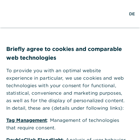
S
M
L
DE
u
e
o
c
n
g
h
ü
i
e
ö
n
f
f
Briefly agree to cookies and comparable
n
web technologies
e
n
To provide you with an optimal website
experience in particular, we use cookies and web
technologies with your consent for functional,
statistical, convenience and marketing purposes,
as well as for the display of personalized content.
In detail, these are (details under following links):
Tag Management
: Management of technologies
that require consent.
Wealth Management in
DoubleClick Floodlight
: Analysis of user behavior