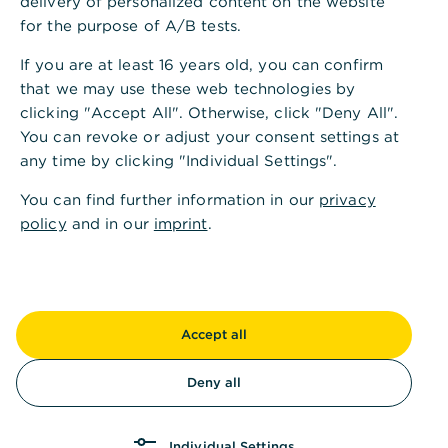
delivery of personalized content on the website
geprägt von globalen Konzernen und
for the purpose of A/B tests.
traditionsreichen Familienunternehmen. Die Lage
If you are at least 16 years old, you can confirm
am Rhein, die exklusive Königsallee und die
that we may use these web technologies by
ansteckende Lebensfreude des Rheinlands machen
clicking "Accept All". Otherwise, click "Deny All".
die Stadt zu einem Ort, an dem sich wirtschaftliche
You can revoke or adjust your consent settings at
Stärke und kultureller Anspruch ideal ergänzen.
any time by clicking "Individual Settings".
Nah an den wirtschaftlichen Strömen der
You can find further information in our
privacy
Rheinmetropole und mit dem Anspruch, das
policy
and in our
imprint
.
Vermögen unserer Kunden ganzheitlich zu
strukturieren, zu sichern und nachhaltig für
kommende Generationen wachsen zu lassen,
stehen wir auch Ihnen gerne zur Seite.
Accept all
Überzeugen Sie sich von unserem
Leistungsspektrum und finden Sie mit uns
Deny all
maßgeschneiderte Lösungen für ein Leben, das Sie
und nachkommende Generationen in vollen Zügen
genießen können.
Individual Settings