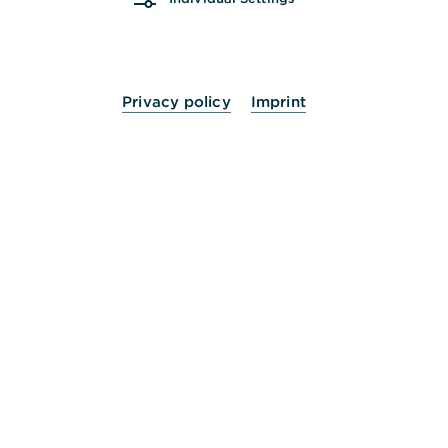
Wir freuen uns auf ein Kennenlernen mit Ihnen.
Termin vereinbaren
Privacy policy
Imprint
„Unsere Mandanten stehen mit ihren
persönlichen Wünschen und Bedürfnissen
an erster Stelle. Wir freuen uns darauf,
Ihnen mit individuellen und mit
maßgeschneiderten Lösungen zur Seite
stehen zu dürfen und Sie zu begleiten.“