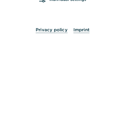
Wir freuen uns, Sie kennenlernen zu dürfen.
Termin vereinbaren
Privacy policy
Imprint
„Unsere Mandanten stehen mit ihren
persönlichen Wünschen und Bedürfnissen
an erster Stelle. Wir freuen uns darauf,
Ihnen mit individuellen und mit
maßgeschneiderten Lösungen zur Seite
stehen zu dürfen und Sie zu begleiten.“