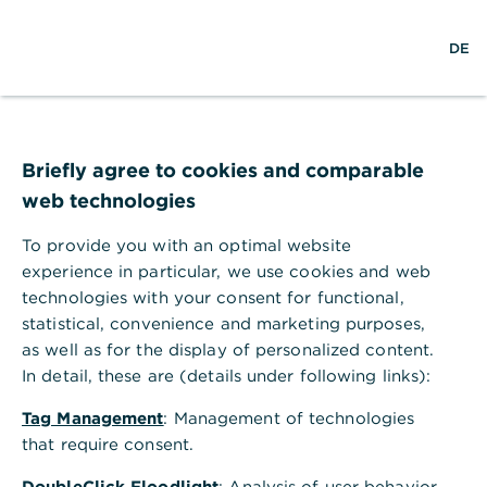
S
M
L
DE
u
e
o
c
n
g
h
ü
i
e
ö
n
f
f
Briefly agree to cookies and comparable
n
web technologies
e
n
To provide you with an optimal website
experience in particular, we use cookies and web
technologies with your consent for functional,
statistical, convenience and marketing purposes,
as well as for the display of personalized content.
In detail, these are (details under following links):
Tag Management
: Management of technologies
that require consent.
Wealth Management in
DoubleClick Floodlight
: Analysis of user behavior