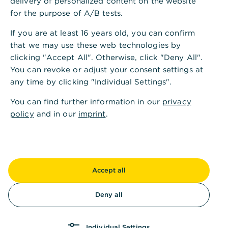
delivery of personalized content on the website
Kultur und die herzlich-offene Lebensart des
for the purpose of A/B tests.
Rheinlands ihr einen besonderen Charme
If you are at least 16 years old, you can confirm
verleihen.
that we may use these web technologies by
Am Rhein gelegen, wo Schiffe wie die “Moby Dick”
clicking "Accept All". Otherwise, click "Deny All".
vorbeiziehen und die Rheintöchter den Schatz der
You can revoke or adjust your consent settings at
Niebelungen bewachten, schlägt Bonn die Brücke
any time by clicking "Individual Settings".
zwischen Geschichte und Zukunft. Und genau hier
You can find further information in our
privacy
schaffen wir für Sie exklusive
policy
and in our
imprint
.
Vermögensstrategien, die Sicherheit mit
Wachstumspotenzial verbinden.
In Bonn stehen wir Ihnen mit unserem Wealth
Management als verlässlicher Partner zur Seite,
Accept all
wenn es darum geht, Ihr Vermögen klug zu
strukturieren, nachhaltig zu sichern und gezielt
Deny all
auszubauen. Dabei legen wir besonderen Wert auf
individuelle Lösungen – auch für die nächste
Generation.
Individual Settings