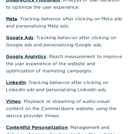
,
Bonn
to optimize the user experience.
In der Sürst 2-4
Meta
: Tracking behavior after clicking on Meta ads
53111 Bonn
and personalizing Meta ads.
Tel.: +49 228 601180
Google Ads
: Tracking behavior after clicking on
Google ads and personalizing Google ads.
Termin vereinbaren
Google Analytics
: Reach measurement to improve
the user experience of the website and
optimization of marketing campaigns.
LinkedIn
: Tracking behavior after clicking on
Am Rhein zwischen Politik und Poesie
LinkedIn ads and personalizing LinkedIn ads.
,
Unser Wealth Management
Vimeo
: Playback or streaming of audio-visual
in Bonn
content on the Commerzbank website, using the
service provider Vimeo.
Bonn vereint Geschichte und Gegenwart auf
einzigartige Weise: Als ehemalige Hauptstadt prägt
Contentful Personalization
: Management and
die Politik die Stadt noch heute, während Kunst,