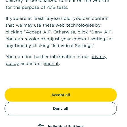
delivery of personalized content on the website
internationale Finanzkompetenz mit einem feinen
for the purpose of A/B tests.
Gespür für die besonderen Chancen und
If you are at least 16 years old, you can confirm
Herausforderungen, die sich in einem so
that we may use these web technologies by
vielseitigen Marktumfeld ergeben.
clicking "Accept All". Otherwise, click "Deny All".
Ob bei der langfristigen Vermögensplanung,
You can revoke or adjust your consent settings at
außergewöhnlichem Finanzierungsbedarf,
any time by clicking "Individual Settings".
exklusiven Investmentlösungen oder der
You can find further information in our
privacy
Absicherung komplexer Vermögensstrukturen – wir
policy
and in our
imprint
.
bieten Ihnen jederzeit Diskretion, Verlässlichkeit
und strategische Weitsicht.
Auch im Bereich moderner Finanzierungskonzepte
und individueller Kreditlösungen stehen wir Ihnen
Accept all
mit unserer Erfahrung und unserem Netzwerk zur
Seite, um Ihr persönliches oder geschäftliches
Deny all
Wachstum zu fördern.
Wir freuen uns jeden Tag darüber, vermögende
Individual Settings