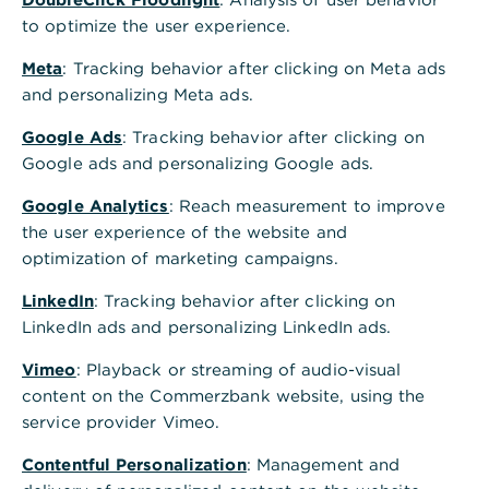
,
Berlin
to optimize the user experience.
Friedrichstr. 88
Meta
: Tracking behavior after clicking on Meta ads
10117 Berlin
and personalizing Meta ads.
Tel.: +49 30 220024180
Google Ads
: Tracking behavior after clicking on
Google ads and personalizing Google ads.
Termin vereinbaren
Google Analytics
: Reach measurement to improve
the user experience of the website and
optimization of marketing campaigns.
LinkedIn
: Tracking behavior after clicking on
Am Puls der Hauptstadt
LinkedIn ads and personalizing LinkedIn ads.
,
Unser Wealth Management
Vimeo
: Playback or streaming of audio-visual
in Berlin
content on the Commerzbank website, using the
service provider Vimeo.
Berlin steht für Wandel, Kreativität und Fortschritt
– Werte, die wir in unsere Arbeit einfließen lassen.
Contentful Personalization
: Management and
Denn unsere Beratung in Berlin verbindet