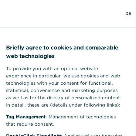
S
M
L
DE
u
e
o
c
n
g
h
ü
i
e
ö
n
f
f
Briefly agree to cookies and comparable
n
web technologies
e
n
To provide you with an optimal website
experience in particular, we use cookies and web
technologies with your consent for functional,
statistical, convenience and marketing purposes,
as well as for the display of personalized content.
In detail, these are (details under following links):
Tag Management
: Management of technologies
that require consent.
Wealth Management in
DoubleClick Floodlight
: Analysis of user behavior