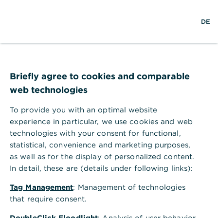
S
M
L
DE
u
e
o
c
n
g
h
ü
i
e
ö
n
f
f
Briefly agree to cookies and comparable
n
web technologies
e
n
To provide you with an optimal website
experience in particular, we use cookies and web
technologies with your consent for functional,
statistical, convenience and marketing purposes,
as well as for the display of personalized content.
In detail, these are (details under following links):
Tag Management
: Management of technologies
that require consent.
Wealth Management in
DoubleClick Floodlight
: Analysis of user behavior