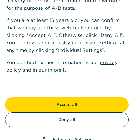
delivery of personalized content on the website
prägen das Bild der Stadt ebenso wie das
for the purpose of A/B tests.
hochkarätige Festspielhaus und die Nähe zum
If you are at least 16 years old, you can confirm
Schwarzwald.
that we may use these web technologies by
Baden-Baden ist seit jeher Anziehungspunkt für
clicking "Accept All". Otherwise, click "Deny All".
Menschen, die Wert auf Qualität und Exklusivität
You can revoke or adjust your consent settings at
legen. Unser Wealth Management freut sich, an
any time by clicking "Individual Settings".
genau diesem Standort vermögende
You can find further information in our
privacy
Privatpersonen, Unternehmerfamilien und
policy
and in our
imprint
.
Investoren beraten zu dürfen.
Wir bieten individuelle Anlagestrategien, die
langfristige Sicherung und Strukturierung von
Vermögen und entwickeln auch für Sie Lösungen,
Accept all
die Ihre Werte bewahren.
Vereinbaren Sie gerne einen Termin bei uns. Wir
Deny all
freuen uns darauf, Sie kennenzulernen.
Individual Settings