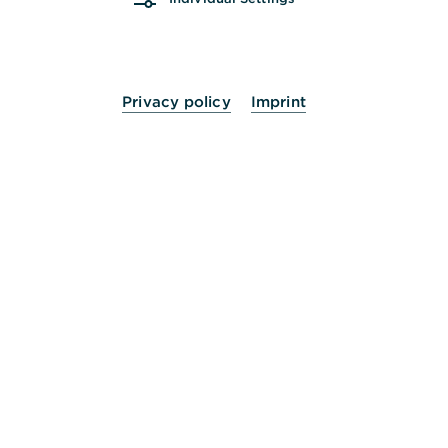
Termin vereinbaren
Privacy policy
Imprint
„In Baden-Württemberg verbinden sich
Tradition, Erfindergeist und Vielfalt zu
einem Fundament für nachhaltigen
unternehmerischen Erfolg. Wir fokussieren
uns auf die Individualität unserer
Mandanten und freuen uns darauf, die
Zukunft mit Ihnen gemeinsam zu gestalten.“
Nicolas Mey