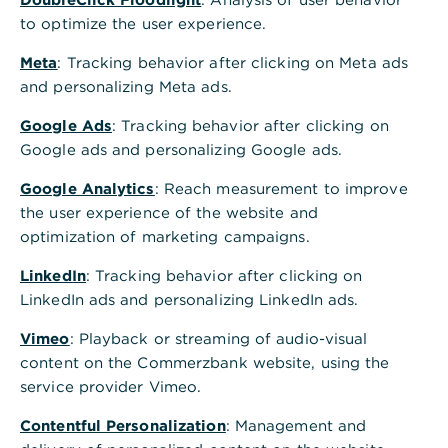
,
Baden-Baden
to optimize the user experience.
Augustaplatz 4
Meta
: Tracking behavior after clicking on Meta ads
76530 Baden-Baden
and personalizing Meta ads.
Tel.: +49 7221 216160
Google Ads
: Tracking behavior after clicking on
Google ads and personalizing Google ads.
Termin vereinbaren
Google Analytics
: Reach measurement to improve
the user experience of the website and
optimization of marketing campaigns.
LinkedIn
: Tracking behavior after clicking on
Inmitten der traditionsreichen Bäderkultur
LinkedIn ads and personalizing LinkedIn ads.
,
Unser Wealth Management
Vimeo
: Playback or streaming of audio-visual
in Baden-Baden
content on the Commerzbank website, using the
service provider Vimeo.
Baden-Baden gilt als eine der renommiertesten
Kur- und Kulturstädte Europas. Die traditionsreiche
Contentful Personalization
: Management and
Bäderkultur, exklusive Thermen und das Kurhaus