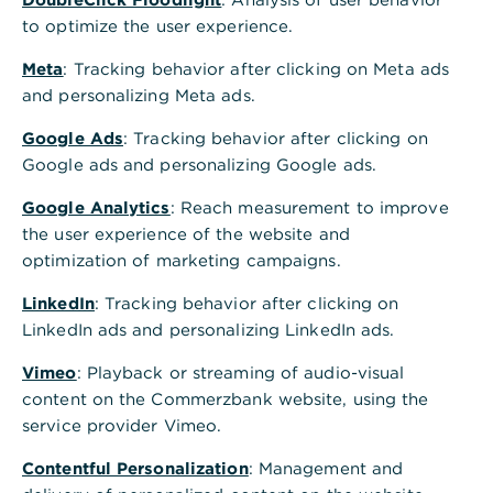
to optimize the user experience.
Meta
: Tracking behavior after clicking on Meta ads
and personalizing Meta ads.
Google Ads
: Tracking behavior after clicking on
Google ads and personalizing Google ads.
Im Interview: Tilo Walter,
Google Analytics
: Reach measurement to improve
the user experience of the website and
Mitgründer von kantwert
optimization of marketing campaigns.
LinkedIn
: Tracking behavior after clicking on
Herr Walter, Sie sind Mitgründer von
LinkedIn ads and personalizing LinkedIn ads.
kantwert.
Vimeo
: Playback or streaming of audio-visual
Auf Ihrer Webseite lese ich von „Power of
content on the Commerzbank website, using the
Business Networks“ und der „Vernetzung
service provider Vimeo.
von Menschen, Unternehmen und
Institutionen“.
Contentful Personalization
: Management and