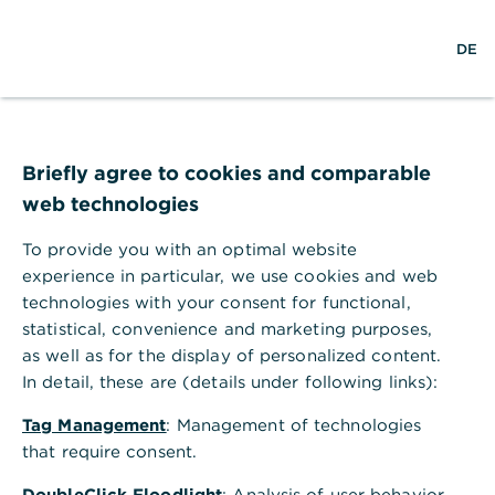
S
M
L
DE
u
e
o
c
n
g
h
ü
i
e
ö
n
Kantwert: Zum
f
f
Briefly agree to cookies and comparable
optimalen Produkt
n
web technologies
e
durch stetiges
n
To provide you with an optimal website
Nutzerfeedback
experience in particular, we use cookies and web
technologies with your consent for functional,
Mit intelligenter Netzwerkanalyse bessere
statistical, convenience and marketing purposes,
Entscheidungen treffen
as well as for the display of personalized content.
In detail, these are (details under following links):
Tag Management
: Management of technologies
that require consent.
DoubleClick Floodlight
: Analysis of user behavior