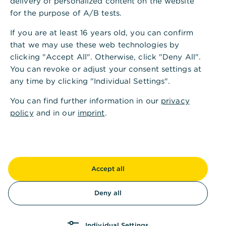
delivery of personalized content on the website
Das klingt sehr spannend. Wie kann ich mir
for the purpose of A/B tests.
das vorstellen?
If you are at least 16 years old, you can confirm
Wir helfen Unternehmen, das Ökosystem der
that we may use these web technologies by
Wirtschaft mit all seinen Beziehungen,
clicking "Accept All". Otherwise, click "Deny All".
Verflechtungen und Strukturen zu verstehen und
You can revoke or adjust your consent settings at
dieses Wissen für sich zu nutzen. Unsere Kunden
any time by clicking "Individual Settings".
sehen durch kantwert, mit welchen anderen
Unternehmen oder Personen ihre Geschäftspartner
You can find further information in our
privacy
verbunden sind. Und in welcher Form.
policy
and in our
imprint
.
Das ermöglicht ihnen zum Beispiel, interessante
neue Leads oder Risiken im eigenen Netzwerk zu
entdecken. Oder sie identifizieren auf einen Blick
den wirtschaftlich Berechtigten in einem
Accept all
komplexen Konglomerat. Und das alles auf Wunsch
ganz einfach in bestehende Systeme oder Prozesse
Deny all
integriert.
Wie kamen Sie auf die Geschäftsidee?
Individual Settings