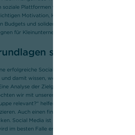
oziale Plattformen wie Facebook nicht nutzen. Was v
richtigen Motivation, Kreativität und einer kleinen Por
nen Budgets und soliden Grundkenntnissen bereits erfol
gnen für Kleinunternehmen umsetzen.
rundlagen setzen
ine erfolgreiche Social-Media-Kampagne ist, dass Un
n und damit wissen, wen und was sie mit dem Engage
ine Analyse der Zielgruppen ist ein erster wichtiger Sc
hten wir mit unseren Inhalten erreichen?“ oder „We
ruppe relevant?“ helfen dabei, die eigenen Zielgruppen
izieren. Auch einen finanziellen Rahmen sollte man für 
en. Social Media ist nur ein Instrument im Kommunik
ird im besten Falle ergänzend zu anderen Kanälen gen