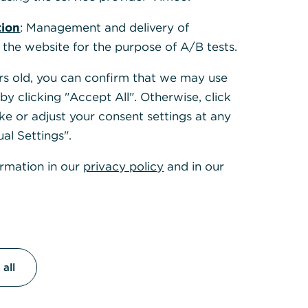
tion
: Management and delivery of
 the website for the purpose of A/B tests.
ears old, you can confirm that we may use
y clicking "Accept All". Otherwise, click
ke or adjust your consent settings at any
ual Settings".
ormation in our
privacy policy
and in our
affic
n Social Media
en eigenen
all
grad bei den
u erhöhen.