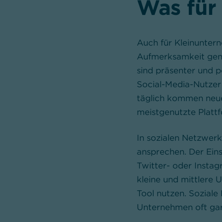
Was für 
Auch für Kleinunter
Aufmerksamkeit gene
sind präsenter und po
Social-Media-Nutzer
täglich kommen neue 
meistgenutzte Platt
In sozialen Netzwer
ansprechen. Der Eins
Twitter- oder Instag
kleine und mittlere 
Tool nutzen. Soziale 
Unternehmen oft gar 