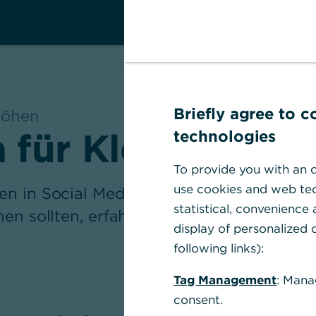
Briefly agree to 
höhen
a für Kleinunter
technologies
To provide you with an o
use cookies and web tec
en in Social Media durchstarten? Was es
statistical, convenience
en sollten, erfahren Sie hier.
display of personalized c
following links):
Tag Management
: Mana
consent.