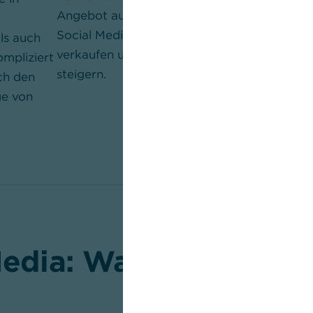
Angebot auch direkt über
ideal für Emp
Social Media Plattformen
ls auch
und Recruitin
verkaufen und so den Absatz
mpliziert
Talents“ soll
steigern.
ch den
alle Möglichk
ge von
gute Arbeitsk
.
Media: Wagen oder ni