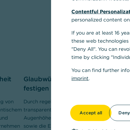
Contentful Personaliza
personalized content on
If you are at least 16 y
these web technologies b
"Deny All". You can revo
time by clicking "Individ
You can find further inf
heit
Glaubwürdigkeit
Website-Tr
imprint
.
festigen
erhöhen
ng von
Durch regelmäßige,
Die Präsenz i
entischem
transparente Interaktion auf
dient dazu, d
Accept all
Deny 
 und
Augenhöhe mit den Followern
Bekanntheits
ernehmen
sowie die Erstellung von
Zielgruppen z