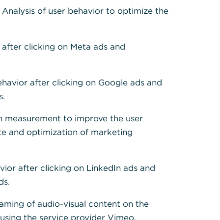
: Analysis of user behavior to optimize the
ocial Media:
 after clicking on Meta ads and
ale Medien
liarden
ehavior after clicking on Google ads and
ng – und
s.
die
h measurement to improve the user
te and optimization of marketing
and
 Facebook-,
nuten. Auch
vior after clicking on LinkedIn ads and
s Marketing-
ds.
ttleren
eaming of audio-visual content on the
sing the service provider Vimeo.