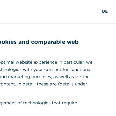
S
M
L
DE
u
e
o
c
n
g
h
ü
i
e
ö
n
f
cookies and comparable web
f
nehmen
n
e
ptimal website experience in particular, we
n
hnologies with your consent for functional,
 dabei zu beachten gilt und
 and marketing purposes, as well as for the
ontent. In detail, these are (details under
gement of technologies that require