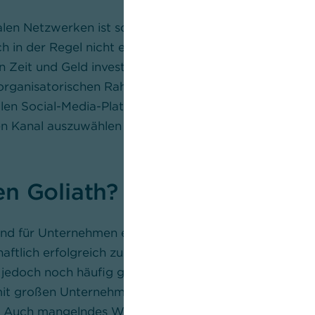
ialen Netzwerken ist schnell erstellt, aber ein ernsthafte
h in der Regel nicht einfach nebenher betreiben. Ger
Zeit und Geld investieren, um eine Präsenz in Social
organisatorischen Rahmenbedingungen schaffen. Ein
 allen Social-Media-Plattformen gleichzeitig zu starten,
en Kanal auszuwählen und dann Schritt für Schritt Ih
n Goliath?
ind für Unternehmen ein wichtiges Tool, um mit Kunde
haftlich erfolgreich zu werden. Kleine und mittelständi
jedoch noch häufig großen Respekt vor der Herausfo
 mit großen Unternehmen und deren hohen Social-Medi
. Auch mangelndes Wissen und fehlende Ressourcen s