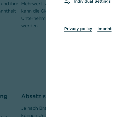
Individual Settings
 und ihre
Mehrwert stiftendem Content
Gelingt dies, 
nntheit
kann die Glaubwürdigkeit als
der Traffic a
Unternehmen gefestigt
Website erhö
werden.
Privacy policy
Imprint
ung
Absatz steigern
Neue Mita
gewinnen
Je nach Branche und Produkt
können Unternehmen ihr
 in
Social-Media-