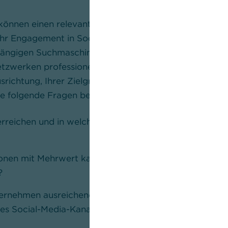
können einen relevanten Beitrag zum Geschäftserfolg 
h Ihr Engagement in Social Media verbessern Sie auch Ih
gängigen Suchmaschinen. Ob es für Sie als Unternehme
etzwerken professionell aktiv zu werden, hängt von de
ichtung, Ihrer Zielgruppe und Ihrer Marketingstrateg
 Sie folgende Fragen beantworten können:
rreichen und in welchen sozialen Netzwerken hält sic
onen mit Mehrwert kann ich meiner Zielgruppe regelm
?
rnehmen ausreichend Ressourcen – vor allem Zeit – f
nes Social-Media-Kanals?