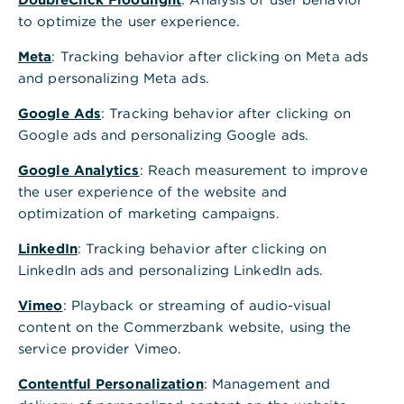
to optimize the user experience.
Weiterführende Informationen
Die Deutsche Bundesbank und die Deutsche
Meta
: Tracking behavior after clicking on Meta ads
Kreditwirtschaft stellen die Bearbeitung
and personalizing Meta ads.
inländischer Schecks Ende 2027 ein.
Google Ads
: Tracking behavior after clicking on
Ausschlaggebend dafür sind die sinkende
Google ads and personalizing Google ads.
Nutzung von Schecks und der Wandel hin zu
digitalen und effizienteren
Google Analytics
: Reach measurement to improve
Zahlungsmöglichkeiten. Nähere Details
the user experience of the website and
entnehmen Sie der
Pressemitteilung der
optimization of marketing campaigns.
Deutschen Bundesbank
.
LinkedIn
: Tracking behavior after clicking on
Die Scheckbestellung lässt sich bequem in
LinkedIn ads and personalizing LinkedIn ads.
Ihrem
Online Banking
durchführen. Beachten
Vimeo
: Playback or streaming of audio-visual
Sie unsere bereitgestellten Informationen, um
content on the Commerzbank website, using the
Schecks bestellen
zu können.
service provider Vimeo.
Die Kosten für die jeweiligen Schecks
Contentful Personalization
: Management and
entnehmen Sie unserem
Preis- und