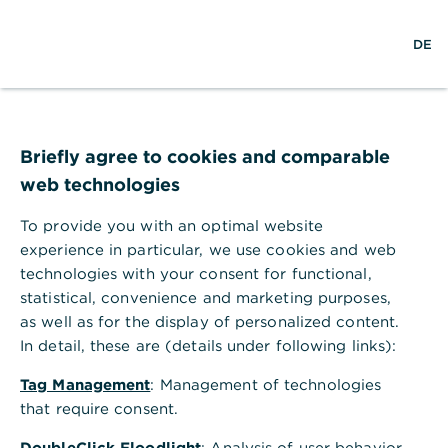
S
L
M
DE
u
o
e
c
g
n
h
i
ü
e
n
ö
Hilfebereich
Zahlungsarten
Wie nutze ich Schecks?
f
Wie nutze ich Schecks?
f
Briefly agree to cookies and comparable
n
Sie können bei der Commerzbank grundsätzlich
web technologies
e
immer einen Scheck einlösen. Beachten Sie dabei
n
To provide you with an optimal website
die gängigen Vorgehensweisen für die
experience in particular, we use cookies and web
verschiedenen Arten von Schecks:
technologies with your consent for functional,
Einlösung Barscheck
statistical, convenience and marketing purposes,
as well as for the display of personalized content.
In detail, these are (details under following links):
Einlösung Verrechnungsscheck
Tag Management
: Management of technologies
that require consent.
Einlösung von Auslandsschecks
DoubleClick Floodlight
: Analysis of user behavior