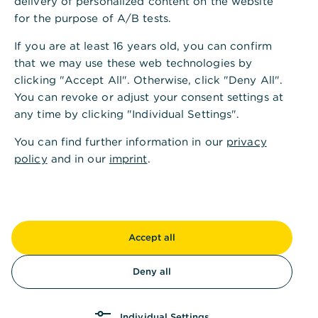
delivery of personalized content on the website
(PDF)
Leistungsverzeichnis
.
for the purpose of A/B tests.
If you are at least 16 years old, you can confirm
that we may use these web technologies by
clicking "Accept All". Otherwise, click "Deny All".
You can revoke or adjust your consent settings at
any time by clicking "Individual Settings".
Ist diese Information hilfreich?
You can find further information in our
privacy
policy
and in our
imprint
.
Ja
Nein
Accept all
Deny all
Andere fragten auch
:
Individual Settings