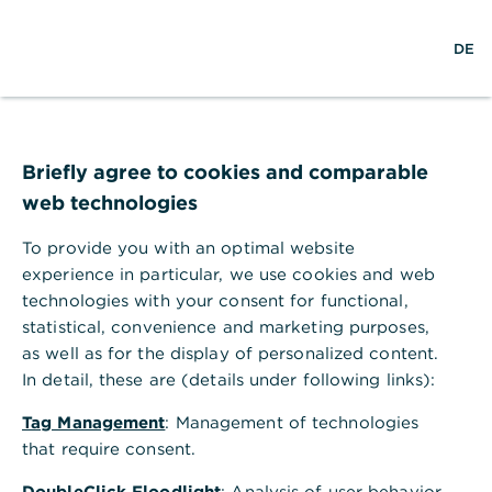
S
L
M
DE
u
o
e
c
g
n
h
i
ü
e
n
ö
Hilfebereich
Karten
Wie lösche ich eine Virtual Debit Card?
f
Wie lösche ich eine Virtual Debit
f
Briefly agree to cookies and comparable
n
Card?
web technologies
e
n
Sollten Sie Ihre Virtual Debit Card löschen wollen,
To provide you with an optimal website
weil Sie bspw. Ihre Giro- oder Kreditkarte für das
experience in particular, we use cookies and web
mobile Bezahlen mit
Apple Pay
oder
Google Pay
technologies with your consent for functional,
nutzen, können Sie dies in Ihrem Online Banking in
statistical, convenience and marketing purposes,
Auftrag geben. Der Vorgang kann nur
as well as for the display of personalized content.
durchgeführt werden, wenn Sie vorab eine Virtual
In detail, these are (details under following links):
Debit Card aktiviert haben.
Im Online Banking
Tag Management
: Management of technologies
Melden Sie sich an, um Ihre
Virtual Debit Card
that require consent.
löschen
zu lassen.
DoubleClick Floodlight
: Analysis of user behavior