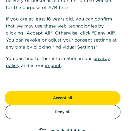
delivery of personalized content on the website
Löschung nicht erforderlich. Entfernen Sie die
for the purpose of A/B tests.
Karte entweder aus Ihrer Apple Wallet, Google
Pay oder Ihrer Banking App.
If you are at least 16 years old, you can confirm
that we may use these web technologies by
clicking "Accept All". Otherwise, click "Deny All".
You can revoke or adjust your consent settings at
any time by clicking "Individual Settings".
You can find further information in our
privacy
policy
and in our
imprint
.
Ist diese Information hilfreich?
Ja
Nein
Accept all
Deny all
Individual Settings