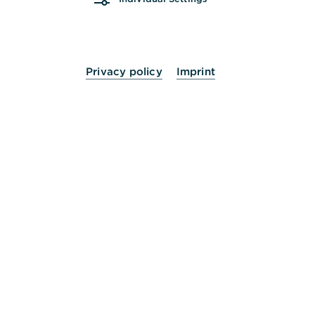
Andere fragten auch
:
Was ist die Virtual Debit Card?
Privacy policy
Imprint
Ist die Virtual Debit Card auf mehreren Geräten
nutzbar?
Gerätewechsel: Kann ich meine Virtual Debit
Card mitnehmen?
Meine Virtual Debit Card wird nicht angezeigt:
Was nun?