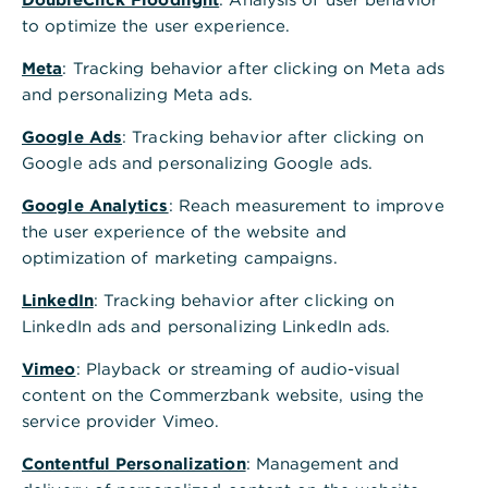
to optimize the user experience.
Wählen Sie im Feld "Karte" Ihre Virtual Debit
Card aus.
Meta
: Tracking behavior after clicking on Meta ads
and personalizing Meta ads.
Bestätigen Sie die Löschung mit einer
photoTAN-Freigabe.
Google Ads
: Tracking behavior after clicking on
Google ads and personalizing Google ads.
Weiterführende Informationen
Google Analytics
: Reach measurement to improve
Beachten Sie, dass Ihre Virtual Debit Card nicht
the user experience of the website and
umgehend nach Durchführung des Auftrags
optimization of marketing campaigns.
gelöscht wird. Die Löschung dauert einige
LinkedIn
: Tracking behavior after clicking on
Tage.
LinkedIn ads and personalizing LinkedIn ads.
Sobald die Karte gelöscht wurde, erscheint Sie
Vimeo
: Playback or streaming of audio-visual
nicht mehr in der Kartenverwaltung in Ihrem
content on the Commerzbank website, using the
Online Banking oder Ihrer Banking App.
service provider Vimeo.
Sollten Sie die Virtual Debit Card für eines Ihrer
Contentful Personalization
: Management and
Endgeräte deaktivieren wollen, ist eine